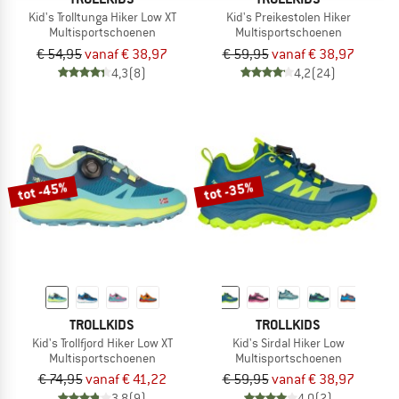
Kid's Trolltunga Hiker Low XT
Kid's Preikestolen Hiker
Multisportschoenen
Multisportschoenen
€ 54,95
vanaf € 38,97
€ 59,95
vanaf € 38,97
4,3
(8)
4,2
(24)
tot -45%
tot -35%
TROLLKIDS
TROLLKIDS
Kid's Trollfjord Hiker Low XT
Kid's Sirdal Hiker Low
Multisportschoenen
Multisportschoenen
€ 74,95
vanaf € 41,22
€ 59,95
vanaf € 38,97
3,8
(9)
4,0
(2)