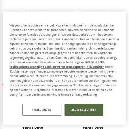
TROLLKIDS
TROLLKIDS
Wij gebruiken cookies en vergelijkbare technologieën om de noodzakelijke
Kid's Kjerag Hiker
Kid's Skarvan Hiker Low XT
functies van onze website te garanderen. Bovendien bieden we bijkomende
Wandelschoenen
Multisportschoenen
diensten en functies aan, analyseren we ons dataverkeer, om inhouden en
reclame te personaliseren, resp. social-mediafuncties aan te bieden. Daardoor
€ 64,95
€ 69,95
vanaf € 41,97
zijn ook onze social-media-, reclame- en analysepartners op de hoogte van je
4,6
(14)
5,0
(2)
gebruik van onze website. Sommige daarvan bevinden zich in derde landen
zonder voldoende garanties om je gegevens te beschermen, bijvoorbeeld
tegen toegang door autoriteiten. Door het aanklikken van ‘Alles selecteren’ ga
je ermee akkoord dat we op deze manier te werk gaan.
Indien je enkel
technisch noodzakelijke cookies wenst te accepteren, klik dan hier
. Onder
‘Cookie-instellingen’ onderaan op onze website kun je je toestemming geven
en ook altijd weer intrekken. Je toestemming is vrijwillig, niet noodzakelijk
voor het gebruik van deze website en kan op elk moment worden ingetrokken
tot -35%
tot -35%
of voor de eerste keer worden gegeven onder "Cookie-instellingen" onderaan
op onze website. Uitgebreide informatie hierover, inclusief de risico's van
doorgiften naar derde landen, vind je in onze
privacyverklaring
.
INSTELLINGEN
ALLES SELECTEREN
TROLLKIDS
TROLLKIDS