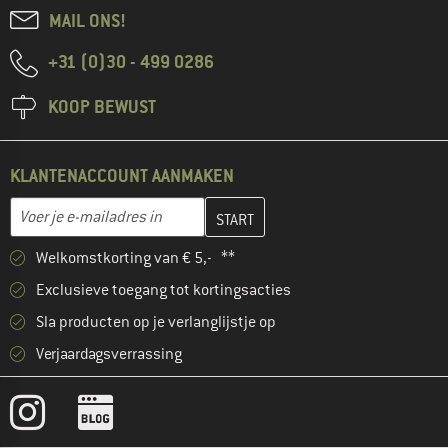
MAIL ONS!
+31 (0)30 - 499 0286
KOOP BEWUST
KLANTENACCOUNT AANMAKEN
Vul je e-mailadres hier in en maak in de volgende stap je klanten
E-mailadres
Welkomstkorting van € 5,- **
Exclusieve toegang tot kortingsacties
Sla producten op je verlanglijstje op
Verjaardagsverrassing