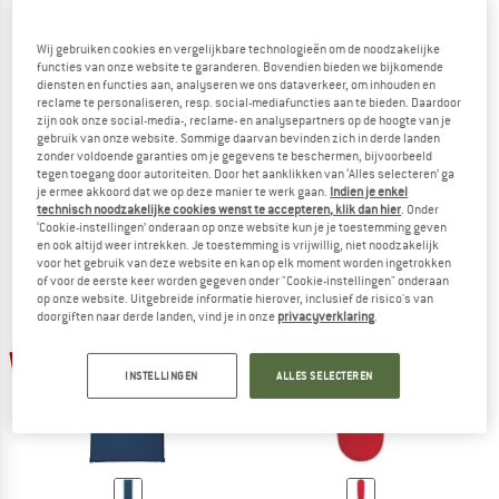
Wij gebruiken cookies en vergelijkbare technologieën om de noodzakelijke
functies van onze website te garanderen. Bovendien bieden we bijkomende
diensten en functies aan, analyseren we ons dataverkeer, om inhouden en
reclame te personaliseren, resp. social-mediafuncties aan te bieden. Daardoor
THERM-A-REST
THERM-A-REST
zijn ook onze social-media-, reclame- en analysepartners op de hoogte van je
gebruik van onze website. Sommige daarvan bevinden zich in derde landen
LuxuryMap
Trail Pro
zonder voldoende garanties om je gegevens te beschermen, bijvoorbeeld
Slaapmat
Slaapmat
tegen toegang door autoriteiten. Door het aanklikken van ‘Alles selecteren’ ga
€ 164,95
vanaf € 140,21
€ 149,95
vanaf € 127,46
je ermee akkoord dat we op deze manier te werk gaan.
Indien je enkel
technisch noodzakelijke cookies wenst te accepteren, klik dan hier
. Onder
5,0
(5)
4,8
(17)
‘Cookie-instellingen’ onderaan op onze website kun je je toestemming geven
en ook altijd weer intrekken. Je toestemming is vrijwillig, niet noodzakelijk
voor het gebruik van deze website en kan op elk moment worden ingetrokken
of voor de eerste keer worden gegeven onder "Cookie-instellingen" onderaan
op onze website. Uitgebreide informatie hierover, inclusief de risico's van
doorgiften naar derde landen, vind je in onze
privacyverklaring
.
-15%
-15%
INSTELLINGEN
ALLES SELECTEREN