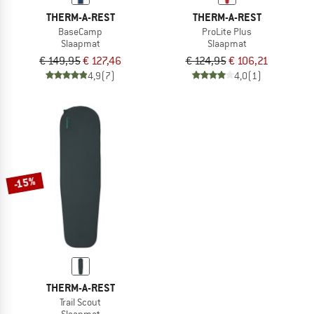
THERM-A-REST
THERM-A-REST
BaseCamp
ProLite Plus
Slaapmat
Slaapmat
€ 149,95
€ 127,46
€ 124,95
€ 106,21
4,9
(7)
4,0
(1)
-15%
THERM-A-REST
Trail Scout
Slaapmat