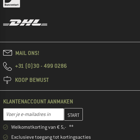
MAIL ONS!
+31 (0)30 - 499 0286
KOOP BEWUST
KLANTENACCOUNT AANMAKEN
Vul je e-mailadres hier in en maak in de volgende stap je klanten
E-mailadres
Welkomstkorting van € 5,- **
Exclusieve toegang tot kortingsacties