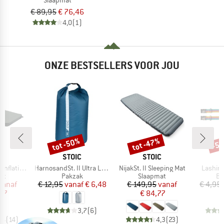
€ 89,95
€ 76,46
4,0
(1)
ONZE BESTSELLERS VOOR JOU
tot -50%
tot -47%
-5
Korting
Korting
Kort
K
MERK
MERK
C
STOIC
STOIC
Artikel
Artikel
Artikel
ating Mat
HarnosandSt. II Ultra Lite Dry Bag
NijakSt. II Sleeping Mat
Lashing
tgroep
Productgroep
Productgroep
Pr
at
Pakzak
Slaapmat
Ba
ijs
rlaagde prijs
Prijs
Verlaagde prijs
Prijs
Verlaagde prijs
vanaf
€ 12,95
vanaf
€ 6,48
€ 149,95
vanaf
€ 4,95
97
€ 84,77
3,7
(
6
)
,4
(
14
)
4,3
(
23
)