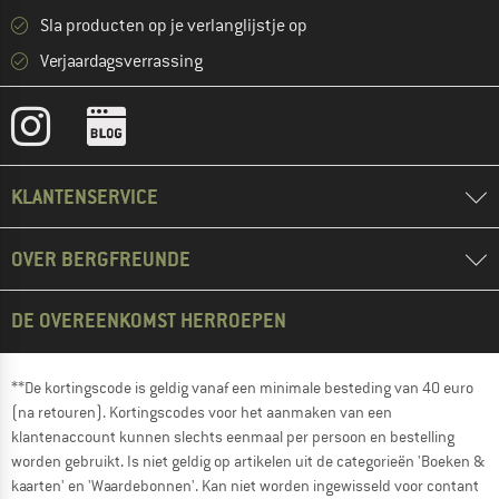
Sla producten op je verlanglijstje op
Verjaardagsverrassing
KLANTENSERVICE
OVER BERGFREUNDE
DE OVEREENKOMST HERROEPEN
**De kortingscode is geldig vanaf een minimale besteding van 40 euro
(na retouren). Kortingscodes voor het aanmaken van een
klantenaccount kunnen slechts eenmaal per persoon en bestelling
worden gebruikt. Is niet geldig op artikelen uit de categorieën 'Boeken &
kaarten' en 'Waardebonnen'. Kan niet worden ingewisseld voor contant