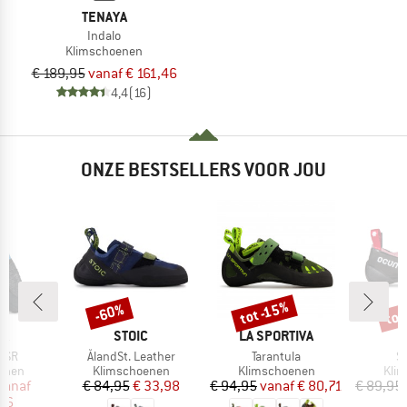
TENAYA
Indalo
Klimschoenen
€ 189,95
vanaf € 161,46
4,4
(16)
ONZE BESTSELLERS VOOR JOU
%
tot
tot -15%
-60%
Korting
Korting
Kort
MERK
MERK
PA
STOIC
LA SPORTIVA
Artikel
Artikel
Ar
 VSR
ÅlandSt. Leather
Tarantula
St
roep
Productgroep
Productgroep
Prod
enen
Klimschoenen
Klimschoenen
Kli
ijs
rlaagde prijs
Prijs
Verlaagde prijs
Prijs
Verlaagde prijs
vanaf
€ 84,95
€ 33,98
€ 94,95
vanaf
€ 80,71
€ 89,95
,96