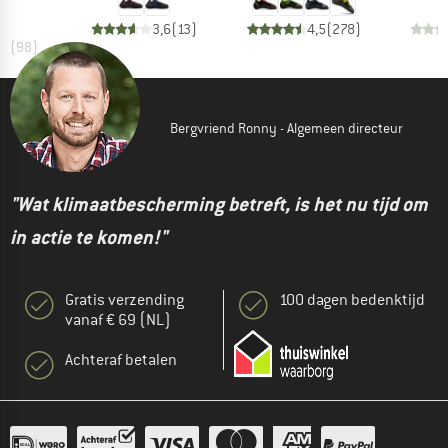
3,6
(
13
)
4,5
(
278
)
,8
(
98
)
Bergvriend Ronny - Algemeen directeur
"Wat klimaatbescherming betreft, is het nu tijd om
in actie te komen!"
Gratis verzending
100 dagen bedenktijd
vanaf € 69 (NL)
Achteraf betalen