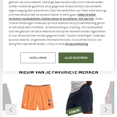
gebruik van onze website. Sommige daarvan bevinden zich in derde landen
zonder voldoende garanties om je gegevens te beschermen, bijvoorbeeld
tegen toegang door autoriteiten. Door het aanklikken van ‘Alles selecteren’ ga
je ermee akkoord dat we op deze manier te werk gaan.
Indien je enkel
technisch noodzakelijke cookies wenst te accepteren, klik dan hier
. Onder
‘Cookie-instellingen’ onderaan op onze website kun je je toestemming geven
SUPER.NATURAL
en ook altijd weer intrekken. Je toestemming is vrijwillig, niet noodzakelijk
voor het gebruik van deze website en kan op elk moment worden ingetrokken
Women's Alpine Active Pants
of voor de eerste keer worden gegeven onder "Cookie-instellingen" onderaan
Winterbroek
op onze website. Uitgebreide informatie hierover, inclusief de risico's van
€ 129,95
€ 51,98
doorgiften naar derde landen, vind je in onze
privacyverklaring
.
4,5
(6)
INSTELLINGEN
ALLES SELECTEREN
NIEUW VAN JE FAVORIETE MERKEN
nieuw
nieuw