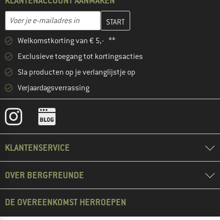
KLANTENACCOUNT AANMAKEN
Vul je e-mailadres hier in en maak in de volgende stap je klanten
E-mailadres
Welkomstkorting van € 5,- **
Exclusieve toegang tot kortingsacties
Sla producten op je verlanglijstje op
Verjaardagsverrassing
KLANTENSERVICE
OVER BERGFREUNDE
DE OVEREENKOMST HERROEPEN