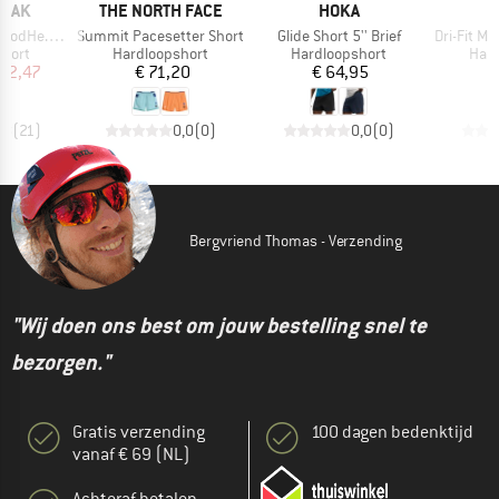
MERK
MERK
PEAK
THE NORTH FACE
HOKA
Artikel
Artikel
Artikel
in1 Shorts
Summit Pacesetter Short
Glide Short 5'' Brief
Dri-Fit Mil
roep
Productgroep
Productgroep
Prod
short
Hardloopshort
Hardloopshort
Hard
ijs
rlaagde prijs
Prijs
Prijs
 32,47
€ 71,20
€ 64,95
,8
(
21
)
0,0
(
0
)
0,0
(
0
)
Bergvriend Thomas - Verzending
"Wij doen ons best om jouw bestelling snel te
bezorgen."
Gratis verzending
100 dagen bedenktijd
vanaf € 69 (NL)
Achteraf betalen