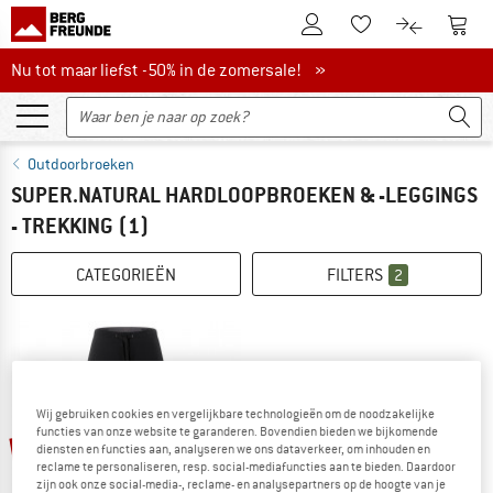
De klantenaccount
Naar
Naar de verlanglijs
Naar de pro
Nu tot maar liefst -50% in de zomersale!
Nu tot maar liefst -50% in de zomersale! »
Outdoorbroeken
SUPER.NATURAL HARDLOOPBROEKEN & -LEGGINGS
- TREKKING
(1)
CATEGORIEËN
FILTERS
2
Wij gebruiken cookies en vergelijkbare technologieën om de noodzakelijke
functies van onze website te garanderen. Bovendien bieden we bijkomende
-60%
diensten en functies aan, analyseren we ons dataverkeer, om inhouden en
reclame te personaliseren, resp. social-mediafuncties aan te bieden. Daardoor
zijn ook onze social-media-, reclame- en analysepartners op de hoogte van je