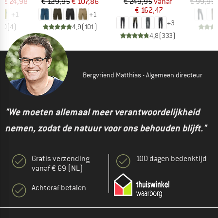
ijs
rlaagde prijs
Prijs
Verlaagde prijs
Prijs
Verlaagde prijs
f
€ 24,98
€ 129,95
€ 107,86
€ 249,95
vanaf
€ 99,95
€ 162,47
+
1
+
1
+
3
5,0
(
4
)
4,9
(
101
)
4,8
(
333
)
Bergvriend Matthias - Algemeen directeur
"We moeten allemaal meer verantwoordelijkheid
nemen, zodat de natuur voor ons behouden blijft."
Gratis verzending
100 dagen bedenktijd
vanaf € 69 (NL)
Achteraf betalen