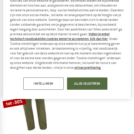
functies van onze website te garanderen. Bovendien bieden we bijkomende
diensten en functies aan, analyseren we ons dataverkeer, om inhouden en
reclame te personaliseren, resp. social-mediafuncties aan te bieden. Daardoor
zijn ook onze social-media-, reclame- en analysepartners op de hoogte van je
gebruik van onze website. Sommige daarvan bevinden zich in derde landen
zonder voldoende garanties om je gegevens te beschermen, bijvoorbeeld
tegen toegang door autoriteiten. Door het aanklikken van ‘Alles selecteren’ ga
SALOMON
SALOMON
je ermee akkoord dat we op deze manier te werk gaan.
Indien je enkel
Outerpath Utility Pants
Wayfarer Ease 2.0 Pants
technisch noodzakelijke cookies wenst te accepteren, klik dan hier
. Onder
Trekkingbroek
Trekkingbroek
‘Cookie-instellingen’ onderaan op onze website kun je je toestemming geven
en ook altijd weer intrekken. Je toestemming is vrijwillig, niet noodzakelijk
€ 119,95
€ 89,96
€ 99,95
€ 74,96
voor het gebruik van deze website en kan op elk moment worden ingetrokken
4,0
(1)
(0)
of voor de eerste keer worden gegeven onder "Cookie-instellingen" onderaan
op onze website. Uitgebreide informatie hierover, inclusief de risico's van
doorgiften naar derde landen, vind je in onze
privacyverklaring
.
INSTELLINGEN
ALLES SELECTEREN
tot -30%