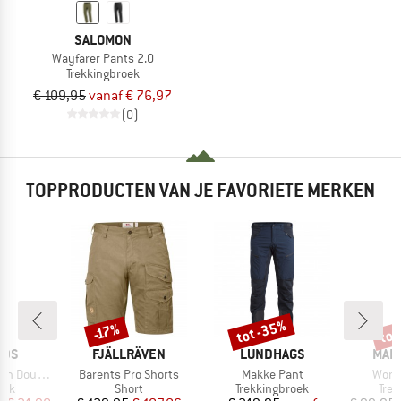
SALOMON
Wayfarer Pants 2.0
Trekkingbroek
€ 109,95
vanaf € 76,97
(0)
TOPPRODUCTEN VAN JE FAVORIETE MERKEN
%
tot -35%
tot
-17%
Korting
Korting
Kort
MERK
MERK
MER
IDS
FJÄLLRÄVEN
LUNDHAGS
MAIE
Artikel
Artikel
Artike
Zip-Off Pants
Barents Pro Shorts
Makke Pant
Wome
groep
Productgroep
Productgroep
Pro
oek
Short
Trekkingbroek
Tre