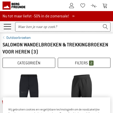
De klantenaccount
Naar
Naar de verlanglijs
Naar de pro
Nu tot maar liefst -50% in de zomersale!
Nu tot maar liefst -50% in de zomersale! »
Outdoorbroeken
SALOMON WANDELBROEKEN & TREKKINGBROEKEN
VOOR HEREN
(3)
CATEGORIEËN
FILTERS
2
-25%
-25%
Wij gebruiken cookies en vergelijkbare technologieën om de noodzakelijke