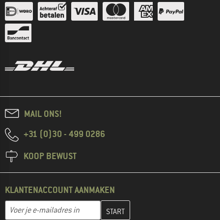
MAIL ONS!
+31 (0)30 - 499 0286
KOOP BEWUST
KLANTENACCOUNT AANMAKEN
Vul je e-mailadres hier in en maak in de volgende stap je klanten
E-mailadres