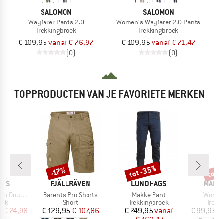
SALOMON
SALOMON
Wayfarer Pants 2.0
Women's Wayfarer 2.0 Pants
Trekkingbroek
Trekkingbroek
€ 109,95
vanaf € 76,97
€ 109,95
vanaf € 71,47
(0)
(0)
TOPPRODUCTEN VAN JE FAVORIETE MERKEN
%
tot -35%
tot
-17%
Korting
Korting
Kort
MERK
MERK
MER
IDS
FJÄLLRÄVEN
LUNDHAGS
MAIE
Artikel
Artikel
Artike
Zip-Off Pants
Barents Pro Shorts
Makke Pant
Wome
groep
Productgroep
Productgroep
Pro
oek
Short
Trekkingbroek
Tre
ijs
rlaagde prijs
Prijs
Verlaagde prijs
Prijs
Verlaagde prijs
f
€ 24,98
€ 129,95
€ 107,86
€ 249,95
vanaf
€ 99,95