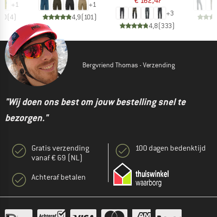
€ 162,47
+
1
+
1
+
3
5,0
(
4
)
4,9
(
101
)
4,8
(
333
)
Bergvriend Thomas - Verzending
"Wij doen ons best om jouw bestelling snel te
bezorgen."
Gratis verzending
100 dagen bedenktijd
vanaf € 69 (NL)
Achteraf betalen