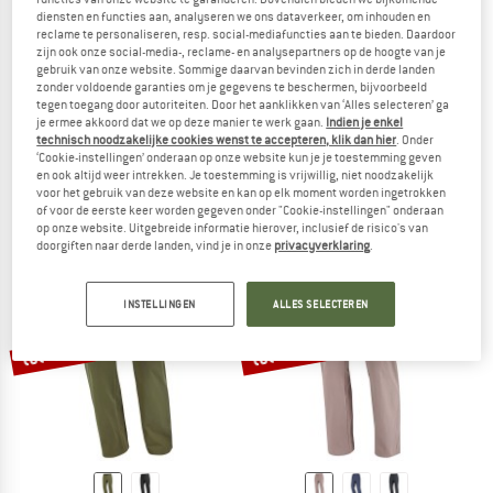
diensten en functies aan, analyseren we ons dataverkeer, om inhouden en
reclame te personaliseren, resp. social-mediafuncties aan te bieden. Daardoor
zijn ook onze social-media-, reclame- en analysepartners op de hoogte van je
gebruik van onze website. Sommige daarvan bevinden zich in derde landen
zonder voldoende garanties om je gegevens te beschermen, bijvoorbeeld
tegen toegang door autoriteiten. Door het aanklikken van ‘Alles selecteren’ ga
SALOMON
SALOMON
je ermee akkoord dat we op deze manier te werk gaan.
Indien je enkel
Outerpath Utility Pants
Wayfarer Ease 2.0 Pants
technisch noodzakelijke cookies wenst te accepteren, klik dan hier
. Onder
Trekkingbroek
Trekkingbroek
‘Cookie-instellingen’ onderaan op onze website kun je je toestemming geven
en ook altijd weer intrekken. Je toestemming is vrijwillig, niet noodzakelijk
€ 119,95
€ 89,96
€ 99,95
€ 74,96
voor het gebruik van deze website en kan op elk moment worden ingetrokken
4,0
(1)
(0)
of voor de eerste keer worden gegeven onder "Cookie-instellingen" onderaan
op onze website. Uitgebreide informatie hierover, inclusief de risico's van
doorgiften naar derde landen, vind je in onze
privacyverklaring
.
INSTELLINGEN
ALLES SELECTEREN
tot -30%
tot -35%