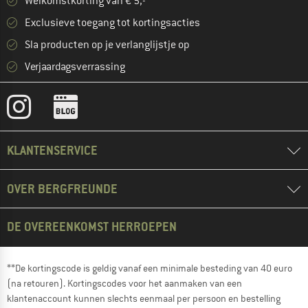
Welkomstkorting van € 5,- **
Exclusieve toegang tot kortingsacties
Sla producten op je verlanglijstje op
Verjaardagsverrassing
KLANTENSERVICE
OVER BERGFREUNDE
DE OVEREENKOMST HERROEPEN
**De kortingscode is geldig vanaf een minimale besteding van 40 euro
(na retouren). Kortingscodes voor het aanmaken van een
klantenaccount kunnen slechts eenmaal per persoon en bestelling