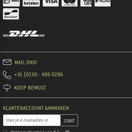
MAIL ONS!
+31 (0)30 - 499 0286
KOOP BEWUST
KLANTENACCOUNT AANMAKEN
Vul je e-mailadres hier in en maak in de volgende stap je klanten
E-mailadres