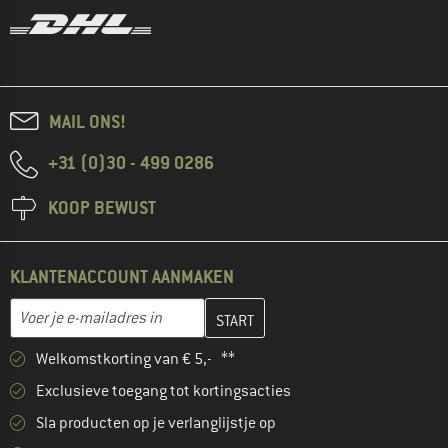
MAIL ONS!
+31 (0)30 - 499 0286
KOOP BEWUST
KLANTENACCOUNT AANMAKEN
Vul je e-mailadres hier in en maak in de volgende stap je klanten
E-mailadres
Welkomstkorting van € 5,- **
Exclusieve toegang tot kortingsacties
Sla producten op je verlanglijstje op