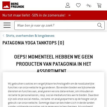
De klantenaccount
Naar
Naar de verlanglijs
Naar de pro
Nu tot maar liefst -50% in de zomersale!
Nu tot maar liefst -50% in de zomersale! »
Shirts, overhemden & longsleeves
PATAGONIA YOGA TANKTOPS
(0)
OEPS! MOMENTEEL HEBBEN WE GEEN
PRODUCTEN VAN PATAGONIA IN HET
ASSORTIMENT...
... maar we kunnen alternatieven aanbieden. Om deze snel te
vinden, kun je een van de volgende mogelijkheden
Wij gebruiken cookies en vergelijkbare technologieën om de noodzakelijke
gebruiken:
functies van onze website te garanderen. Bovendien bieden we bijkomende
diensten en functies aan, analyseren we ons dataverkeer, om inhouden en
reclame te personaliseren, resp. social-mediafuncties aan te bieden. Daardoor
» Ga terug naar de vorige pagina
en probeer het met minder
zijn ook onze social-media-, reclame- en analysepartners op de hoogte van je
filterwaarden.
gebruik van onze website. Sommige daarvan bevinden zich in derde landen
zonder voldoende garanties om je gegevens te beschermen, bijvoorbeeld