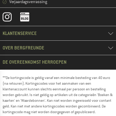
Verjaardagsverrassing
KLANTENSERVICE
OVER BERGFREUNDE
DE OVEREENKOMST HERROEPEN
**De kortingscode is geldig vanaf een minimale besteding van 40 euro
(na retouren). Kortingscodes voor het aanmaken van een
klantenaccount kunnen slechts eenmaal per persoon en bestelling
worden gebruikt. Is niet geldig op artikelen uit de categorieën 'Boeken &
kaarten' en 'Waardebonnen'. Kan niet worden ingewisseld voor contant
geld. Kan niet met andere kortingscodes worden gecombineerd. De
kortingscode mag niet worden doorgegeven of gepubliceerd.