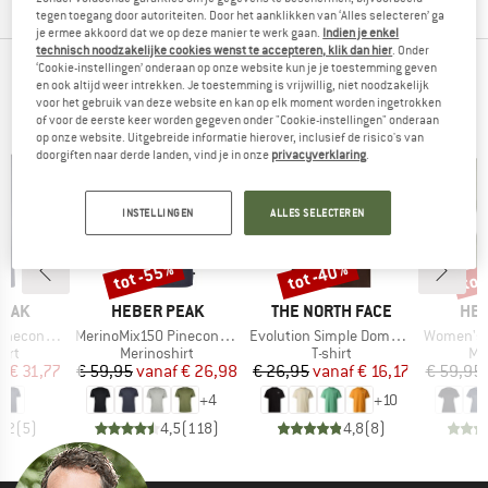
tegen toegang door autoriteiten. Door het aanklikken van ‘Alles selecteren’ ga
je ermee akkoord dat we op deze manier te werk gaan.
Indien je enkel
technisch noodzakelijke cookies wenst te accepteren, klik dan hier
. Onder
‘Cookie-instellingen’ onderaan op onze website kun je je toestemming geven
FAVORIETE PRODUCTEN IN SHIRTS,
en ook altijd weer intrekken. Je toestemming is vrijwillig, niet noodzakelijk
voor het gebruik van deze website en kan op elk moment worden ingetrokken
OVERHEMDEN & LONGSLEEVES
of voor de eerste keer worden gegeven onder "Cookie-instellingen" onderaan
op onze website. Uitgebreide informatie hierover, inclusief de risico's van
doorgiften naar derde landen, vind je in onze
privacyverklaring
.
INSTELLINGEN
ALLES SELECTEREN
%
tot -55%
tot -40%
tot
Korting
Korting
Kort
MERK
MERK
ME
PEAK
HEBER PEAK
THE NORTH FACE
HEB
Artikel
Artikel
Artikel
Logo T-Shirt
MerinoMix150 PineconeHe. II T-Shirt
Evolution Simple Dome Short Sleeve
Women's MerinoMix15
groep
Productgroep
Productgroep
Pr
irt
Merinoshirt
T-shirt
Me
ijs
rlaagde prijs
Prijs
Verlaagde prijs
Prijs
Verlaagde prijs
f
€ 31,77
€ 59,95
vanaf
€ 26,98
€ 26,95
vanaf
€ 16,17
€ 59,95
+
4
+
10
4,2
(
5
)
4,5
(
118
)
4,8
(
8
)