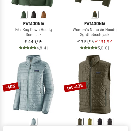
PATAGONIA
PATAGONIA
Fitz Roy Down Hoody
Women's Nano-Air Hoody
Donsjack
Synthetisch jack
€ 449,95
€ 319,95
€ 191,97
4,8
(4)
5,0
(6)
tot -43%
-40%
PATAGONIA
PATAGONIA