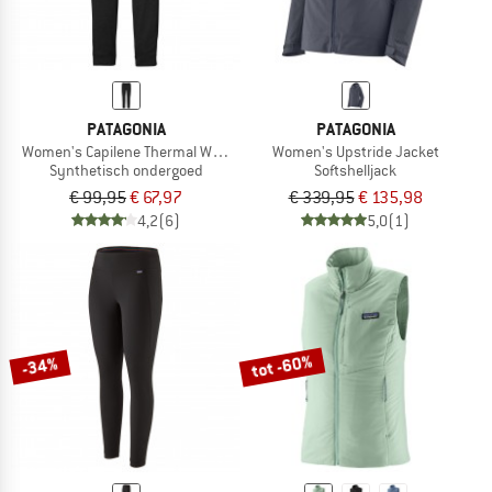
PATAGONIA
PATAGONIA
Women's Capilene Thermal Weight Bottoms
Women's Upstride Jacket
Synthetisch ondergoed
Softshelljack
€ 99,95
€ 67,97
€ 339,95
€ 135,98
4,2
(6)
5,0
(1)
tot -60%
-34%