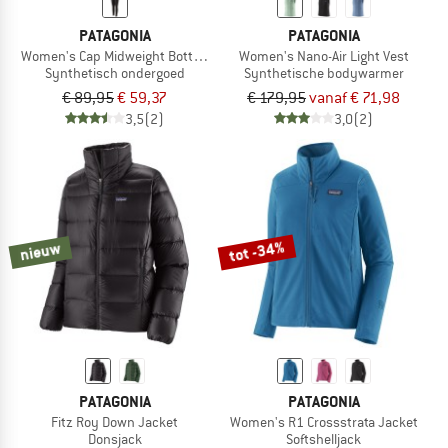
PATAGONIA
PATAGONIA
Women's Cap Midweight Bottoms
Women's Nano-Air Light Vest
Synthetisch ondergoed
Synthetische bodywarmer
€ 89,95
€ 59,37
€ 179,95
vanaf € 71,98
3,5
(2)
3,0
(2)
tot -34%
nieuw
PATAGONIA
PATAGONIA
Fitz Roy Down Jacket
Women's R1 Crossstrata Jacket
Donsjack
Softshelljack