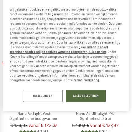
Women's Nano Puff Jacket
Nano Puff Vest
Wij gebruiken cookies en vergelijkbare technologieën om de noodzakelijke
Synthetisch jack
Synthetische bodywarmer
functies van onze website te garanderen. Bovendien bieden we bijkomende
€ 219,95
€ 131,97
€ 169,95
vanaf € 96,87
diensten en functies aan, analyseren we ons dataverkeer, om inhouden en
4,8
(27)
4,8
(78)
reclame te personaliseren, resp. social-mediafuncties aan te bieden. Daardoor
zijn ook onze social-media-, reclame- en analysepartners op de hoogte van je
gebruik van onze website. Sommige daarvan bevinden zich in derde landen
zonder voldoende garanties om je gegevens te beschermen, bijvoorbeeld
tegen toegang door autoriteiten. Door het aanklikken van ‘Alles selecteren’ ga
je ermee akkoord dat we op deze manier te werk gaan.
Indien je enkel
technisch noodzakelijke cookies wenst te accepteren, klik dan hier
. Onder
‘Cookie-instellingen’ onderaan op onze website kun je je toestemming geven
tot -32%
tot -36%
en ook altijd weer intrekken. Je toestemming is vrijwillig, niet noodzakelijk
voor het gebruik van deze website en kan op elk moment worden ingetrokken
of voor de eerste keer worden gegeven onder "Cookie-instellingen" onderaan
op onze website. Uitgebreide informatie hierover, inclusief de risico's van
doorgiften naar derde landen, vind je in onze
privacyverklaring
.
INSTELLINGEN
ALLES SELECTEREN
PATAGONIA
PATAGONIA
Nano-Air Light Vest
Nano-Air Ultralight P/O
Synthetische bodywarmer
Synthetische trui
€ 179,95
vanaf € 122,37
€ 199,95
vanaf € 127,97
4,7
(6)
5,0
(1)