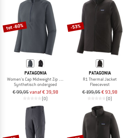
tot -60%
-53%
PATAGONIA
PATAGONIA
Women's Cap Midweight Zip Neck
R1 Thermal Jacket
Synthetisch ondergoed
Fleecevest
€ 99,95
vanaf € 39,98
€ 199,95
€ 93,98
(0)
(0)