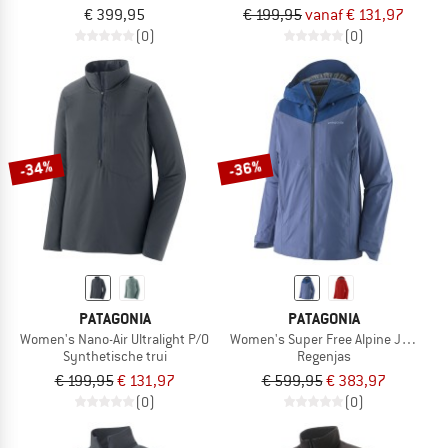
€ 399,95
€ 199,95
vanaf € 131,97
(0)
(0)
-34%
-36%
PATAGONIA
PATAGONIA
Women's Nano-Air Ultralight P/O
Women's Super Free Alpine Jacket
Synthetische trui
Regenjas
€ 199,95
€ 131,97
€ 599,95
€ 383,97
(0)
(0)