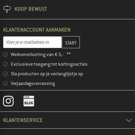
KOOP BEWUST
KLANTENACCOUNT AANMAKEN
Vul je e-mailadres hier in en maak in de volgende stap je klanten
E-mailadres
Welkomstkorting van € 5,- **
Exclusieve toegang tot kortingsacties
Sla producten op je verlanglijstje op
Verjaardagsverrassing
KLANTENSERVICE