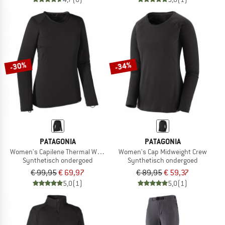
-30%
-34%
PATAGONIA
PATAGONIA
Women's Capilene Thermal Weight Crew
Women's Cap Midweight Crew
Synthetisch ondergoed
Synthetisch ondergoed
€ 99,95
€ 69,97
€ 89,95
€ 59,37
5,0
(1)
5,0
(1)