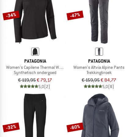
-34%
-47%
PATAGONIA
PATAGONIA
Women's Capilene Thermal Weight Zip Neck
Women's Altvia Alpine Pants
Synthetisch ondergoed
Trekkingbroek
€ 119,95
€ 79,17
€ 159,95
€ 84,77
5,0
(2)
5,0
(8)
-32%
-60%