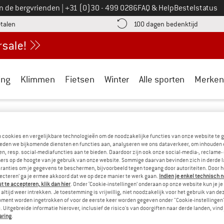
Bel ons op
an de bergvrienden
|
+31 (0)30 - 499 0286
FAQ & Help
Bestelstatus
vind de betalingsinformatie hier! Opent in een infovak
Vind de b
etalen
100 dagen bedenktijd
ing
Klimmen
Fietsen
Winter
Alle sporten
Merken
atagonia
- BIKE TO WORK
n cookies en vergelijkbare technologieën om de noodzakelijke functies van onze website te 
eden we bijkomende diensten en functies aan, analyseren we ons dataverkeer, om inhouden 
n, resp. social-mediafuncties aan te bieden. Daardoor zijn ook onze social-media-, reclame-
ers op de hoogte van je gebruik van onze website. Sommige daarvan bevinden zich in derde 
ranties om je gegevens te beschermen, bijvoorbeeld tegen toegang door autoriteiten. Door h
 MOMENTEEL HEBBEN WE GEEN PRODUCTE
lecteren’ ga je ermee akkoord dat we op deze manier te werk gaan.
Indien je enkel technisch 
 te accepteren, klik dan hier
. Onder ‘Cookie-instellingen’ onderaan op onze website kun je 
ASSORTIMENT...
altijd weer intrekken. Je toestemming is vrijwillig, niet noodzakelijk voor het gebruik van d
oment worden ingetrokken of voor de eerste keer worden gegeven onder "Cookie-instellingen
kunnen alternatieven aanbieden. Om deze snel te vinden, kun je e
 Uitgebreide informatie hierover, inclusief de risico's van doorgiften naar derde landen, vind 
aring
.