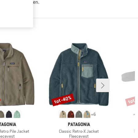
nder filterwaarden.
tot -40%
tot 
Korting
Korti
+
6
RK
MERK
TAGONIA
PATAGONIA
Artikel
Art
etro Pile Jacket
Classic Retro-X Jacket
Te
oductgroep
Productgroep
eecevest
Fleecevest