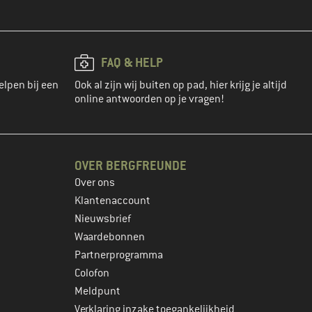
FAQ & HELP
elpen bij een
Ook al zijn wij buiten op pad, hier krijg je altijd
online antwoorden op je vragen!
OVER BERGFREUNDE
Over ons
Klantenaccount
Nieuwsbrief
Waardebonnen
Partnerprogramma
Colofon
Meldpunt
Verklaring inzake toegankelijkheid