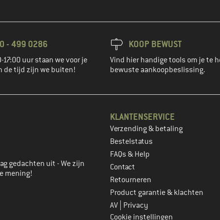
0 - 499 0286
KOOP BEWUST
-17:00 uur staan we voor je
Vind hier handige tools om je te h
n de tijd zijn we buiten!
bewuste aankoopbeslissing.
KLANTENSERVICE
Verzending & betaling
account aan
Bestelstatus
FAQs & Help
ag gedachten uit - We zijn
Contact
je mening!
Retourneren
Product garantie & klachten
|
AV
Privacy
Cookie instellingen