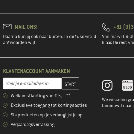
MAIL ONS!
+31 (0)3
Daarna kun jij ook naar buiten. In de tussentijd
Van ma-vr 09:00
antwoorden wij!
klaar. De rest va
KLANTENACCOUNT AANMAKEN
Vul je e-mailadres hier in en maak in de volgende stap je klanten
E-mailadres
Welkomstkorting van € 5,- **
We wisselen gra
Exclusieve toegang tot kortingsacties
benieuwd naar 
Sla producten op je verlanglijstje op
Verjaardagsverrassing