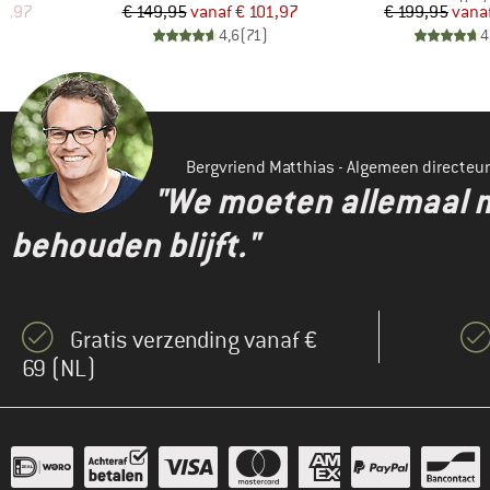
de prijs
Prijs
Verlaagde prijs
Pr
Ve
8,97
€ 149,95
vanaf
€ 101,97
€ 199,95
vana
)
4,6
(
71
)
4
Bergvriend Matthias - Algemeen directeur
"We moeten allemaal m
behouden blijft."
Gratis verzending vanaf €
69 (NL)