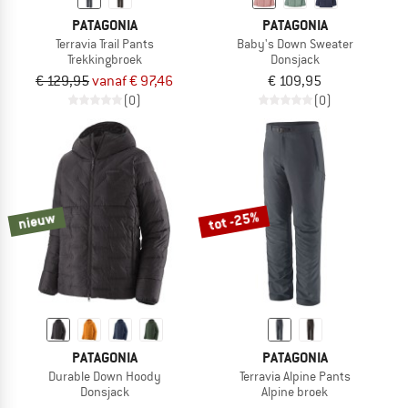
PATAGONIA
PATAGONIA
Terravia Trail Pants
Baby's Down Sweater
Trekkingbroek
Donsjack
€ 129,95
vanaf € 97,46
€ 109,95
(0)
(0)
tot -25%
nieuw
PATAGONIA
PATAGONIA
Durable Down Hoody
Terravia Alpine Pants
Donsjack
Alpine broek