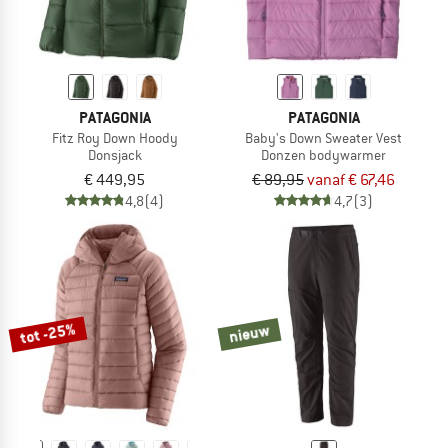
PATAGONIA
PATAGONIA
Fitz Roy Down Hoody
Baby's Down Sweater Vest
Donsjack
Donzen bodywarmer
€ 449,95
€ 89,95
vanaf € 67,46
4,8
(4)
4,7
(3)
tot -25%
nieuw