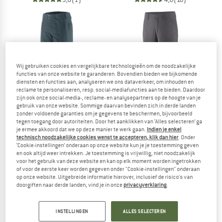
tot -30%
Wij gebruiken cookies en vergelijkbare technologieën om de noodzakelijke
functies van onze website te garanderen. Bovendien bieden we bijkomende
diensten en functies aan, analyseren we ons dataverkeer, om inhouden en
reclame te personaliseren, resp. social-mediafuncties aan te bieden. Daardoor
zijn ook onze social-media-, reclame- en analysepartners op de hoogte van je
gebruik van onze website. Sommige daarvan bevinden zich in derde landen
zonder voldoende garanties om je gegevens te beschermen, bijvoorbeeld
tegen toegang door autoriteiten. Door het aanklikken van ‘Alles selecteren’ ga
je ermee akkoord dat we op deze manier te werk gaan.
Indien je enkel
technisch noodzakelijke cookies wenst te accepteren, klik dan hier
. Onder
PATAGONIA
PATAGONIA
‘Cookie-instellingen’ onderaan op onze website kun je je toestemming geven
Women's Triolet Pants
Women's Quandary Pants
en ook altijd weer intrekken. Je toestemming is vrijwillig, niet noodzakelijk
Skibroek
Trekkingbroek
voor het gebruik van deze website en kan op elk moment worden ingetrokken
of voor de eerste keer worden gegeven onder "Cookie-instellingen" onderaan
€ 379,95
€ 99,95
vanaf € 69,97
op onze website. Uitgebreide informatie hierover, inclusief de risico's van
5,0
(1)
5,0
(2)
doorgiften naar derde landen, vind je in onze
privacyverklaring
.
INSTELLINGEN
ALLES SELECTEREN