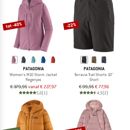
tot -40%
-22%
PATAGONIA
PATAGONIA
Women's M10 Storm Jacket
Terravia Trail Shorts 10''
Regenjas
Short
€ 379,95
vanaf € 227,97
€ 99,95
€ 77,96
5,0
(1)
4,5
(2)