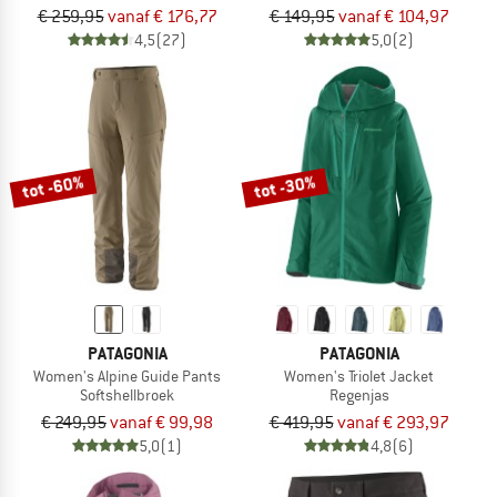
€ 259,95
vanaf € 176,77
€ 149,95
vanaf € 104,97
4,5
(27)
5,0
(2)
tot -60%
tot -30%
PATAGONIA
PATAGONIA
Women's Alpine Guide Pants
Women's Triolet Jacket
Softshellbroek
Regenjas
€ 249,95
vanaf € 99,98
€ 419,95
vanaf € 293,97
5,0
(1)
4,8
(6)