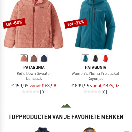
tot -60%
tot -32%
PATAGONIA
PATAGONIA
Kid's Down Sweater
Women's Pluma Pro Jacket
Donsjack
Regenjas
€ 159,95
vanaf € 63,98
€ 699,95
vanaf € 475,97
(0)
(0)
TOPPRODUCTEN VAN JE FAVORIETE MERKEN