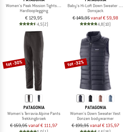
Women's Peak Mission Tights 27''
Baby's Hi-Loft Down Sweater Hoody
Hardlooplegging
Donsjack
€ 129,95
€ 149,95
vanaf € 59,98
4,5
(2)
4,8
(10)
tot -30%
tot -32%
PATAGONIA
PATAGONIA
Women's Terravia Alpine Pants
Women's Down Sweater Vest
Trekkingbroek
Donzen bodywarmer
€ 159,95
vanaf € 111,97
€ 199,95
vanaf € 135,97
5,0
(1)
4,6
(16)