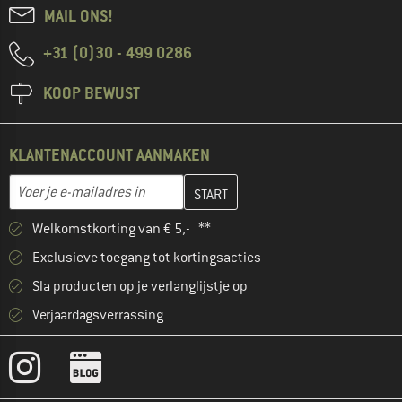
MAIL ONS!
+31 (0)30 - 499 0286
KOOP BEWUST
KLANTENACCOUNT AANMAKEN
Vul je e-mailadres hier in en maak in de volgende stap je klanten
E-mailadres
Welkomstkorting van € 5,- **
Exclusieve toegang tot kortingsacties
Sla producten op je verlanglijstje op
Verjaardagsverrassing