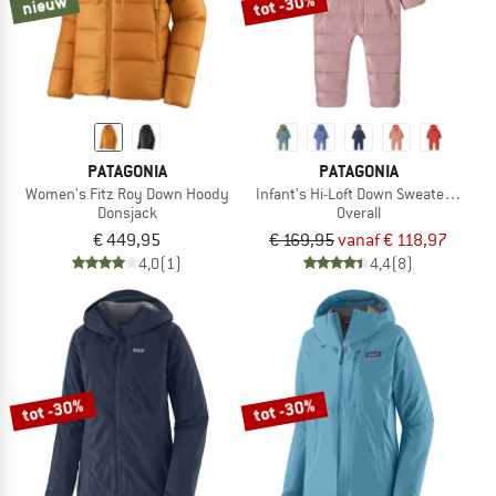
tot -30%
nieuw
PATAGONIA
PATAGONIA
Women's Fitz Roy Down Hoody
Infant's Hi-Loft Down Sweater Bunti
Donsjack
Overall
€ 449,95
€ 169,95
vanaf € 118,97
4,0
(1)
4,4
(8)
tot -30%
tot -30%