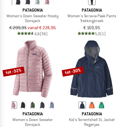
PATAGONIA
PATAGONIA
Women's Down Sweater Hoody
Women's Terravia Peak Pants
Donsjack
Trekkingbroek
€ 299,95
vanaf € 224,96
€ 169,95
4,6
(56)
5,0
(1)
tot -32%
tot -30%
PATAGONIA
PATAGONIA
Women's Down Sweater
Kid's Torrentshell 3L Jacket
Donsjack
Regenjas