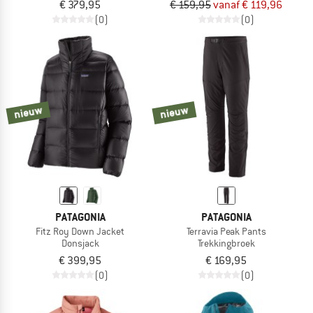
€ 379,95
€ 159,95
vanaf € 119,96
(0)
(0)
nieuw
nieuw
PATAGONIA
PATAGONIA
Fitz Roy Down Jacket
Terravia Peak Pants
Donsjack
Trekkingbroek
€ 399,95
€ 169,95
(0)
(0)