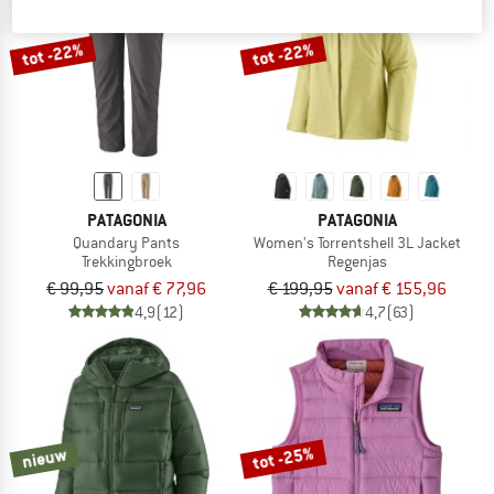
tot -22%
tot -22%
PATAGONIA
PATAGONIA
Quandary Pants
Women's Torrentshell 3L Jacket
Trekkingbroek
Regenjas
€ 99,95
vanaf € 77,96
€ 199,95
vanaf € 155,96
4,9
(12)
4,7
(63)
tot -25%
nieuw