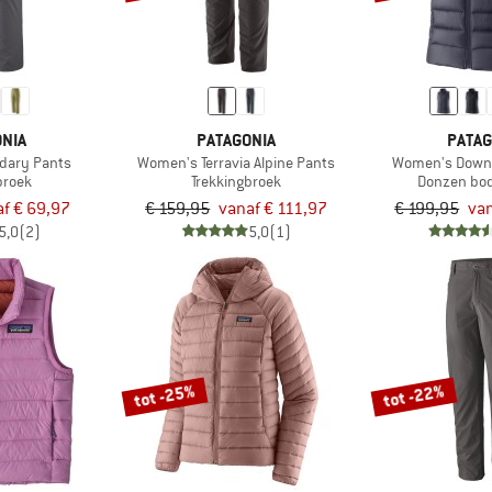
NIA
PATAGONIA
PATAG
dary Pants
Women's Terravia Alpine Pants
Women's Down 
broek
Trekkingbroek
Donzen bo
f € 69,97
€ 159,95
vanaf € 111,97
€ 199,95
van
5,0
(2)
5,0
(1)
tot -25%
tot -22%