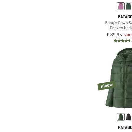
(4)
Sneeuwschoenwandelen
(10)
Snowboarden
PATAGO
Baby's Down S
(5)
Sportklimmen
Donzen bod
(25)
Toerskiën
€ 89,95
van
(16)
Trailrunning
(122)
Trekking
(351)
Vrije tijd
(380)
Wandelen
(33)
Watersport
nieuw
(48)
Wintersport
(21)
Work-out
(3)
Yoga
(33)
Zwemmen
PATAGO