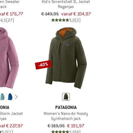
wn Sweater
Kid's Torrentshell 3L Jacket
jack
Regenjas
naf € 176,77
€ 149,95
vanaf € 104,97
4,5
(27)
5,0
(2)
-40%
ONIA
PATAGONIA
Storm Jacket
Women's Nano-Air Hoody
njas
Synthetisch jack
naf € 227,97
€ 319,95
€ 191,97
5,0
(1)
5,0
(6)