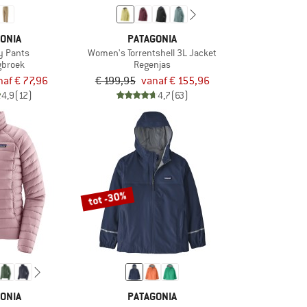
ONIA
PATAGONIA
y Pants
Women's Torrentshell 3L Jacket
gbroek
Regenjas
naf € 77,96
€ 199,95
vanaf € 155,96
4,9
(12)
4,7
(63)
tot -30%
ONIA
PATAGONIA