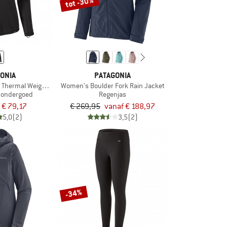
tot -30%
ONIA
PATAGONIA
 Thermal Weight Zip Neck
Women's Boulder Fork Rain Jacket
 ondergoed
Regenjas
€ 79,17
€ 269,95
vanaf € 188,97
5,0
(2)
3,5
(2)
-34%