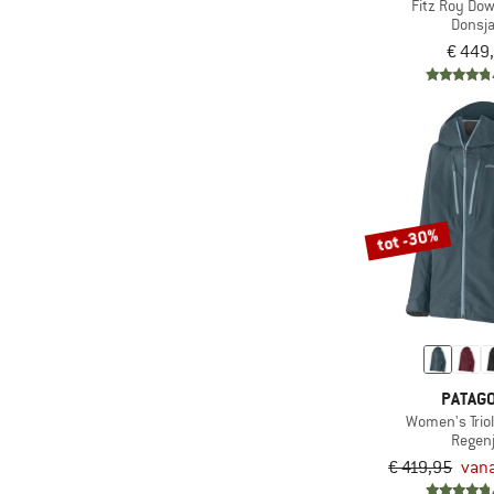
Fitz Roy Do
Donsj
€ 449
tot -30%
PATAGO
Women's Trio
Regen
€ 419,95
vana