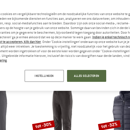
n cookies en vergelijkbare technologieën om de noodzakelijke functies van onze website te 
eden we bijkomende diensten en functies aan, analyseren we ons dataverkeer, om inhouden 
n, resp. social-mediafuncties aan te bieden. Daardoor zijn ook onze social-media-, reclame-
ers op de hoogte van je gebruik van onze website. Sommige daarvan bevinden zich in derde 
ranties om je gegevens te beschermen, bijvoorbeeld tegen toegang door autoriteiten. Door h
lecteren’ ga je ermee akkoord dat we op deze manier te werk gaan.
Indien je enkel technisch 
 te accepteren, klik dan hier
. Onder ‘Cookie-instellingen’ onderaan op onze website kun je 
altijd weer intrekken. Je toestemming is vrijwillig, niet noodzakelijk voor het gebruik van d
oment worden ingetrokken of voor de eerste keer worden gegeven onder "Cookie-instellingen
 Uitgebreide informatie hierover, inclusief de risico's van doorgiften naar derde landen, vind 
NIA
PATAGONIA
PATAG
aring
.
own Sweater Hoody
Kid's Hi-Loft Down Sweater Hoody
Women's Peak Mis
ack
Donsjack
Hardloop
,95
€ 199,95
€ 12
INSTELLINGEN
ALLES SELECTEREN
5,0
(4)
5,0
(2)
tot -30%
tot -32%