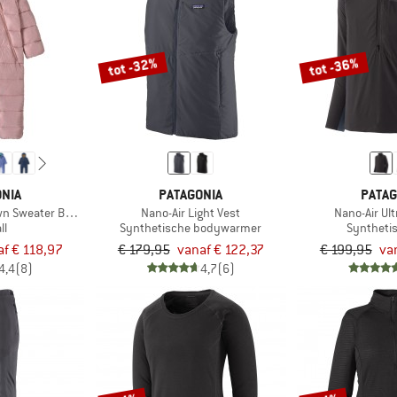
tot -32%
tot -36%
NIA
PATAGONIA
PATAG
own Sweater Bunting
Nano-Air Light Vest
Nano-Air Ult
ll
Synthetische bodywarmer
Synthetis
af € 118,97
€ 179,95
vanaf € 122,37
€ 199,95
va
4,4
(8)
4,7
(6)