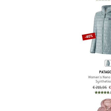
-40%
PATAGO
Women's Nano 
Synthetis
€ 219,95
€