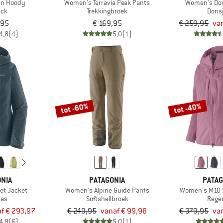
wn Hoody
Women's Terravia Peak Pants
Women's Do
ack
Trekkingbroek
Dons
,95
€ 169,95
€ 259,95
va
4,8
(4)
5,0
(1)
tot -60%
tot -40%
NIA
PATAGONIA
PATAG
let Jacket
Women's Alpine Guide Pants
Women's M10 
jas
Softshellbroek
Rege
f € 293,97
€ 249,95
vanaf € 99,98
€ 379,95
va
4,8
(6)
5,0
(1)