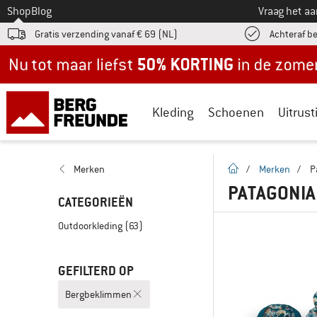
Naar
Shop
Blog
Vraag het a
Gratis verzending vanaf € 69 (NL)
Achteraf b
Nu tot maar liefst -50% in de zomersale!
Kleding
Schoenen
Uitrust
Startpagina
Merken
/
Merken
/
P
PATAGONIA
CATEGORIEËN
Outdoorkleding
(63)
GEFILTERD OP
Bergbeklimmen