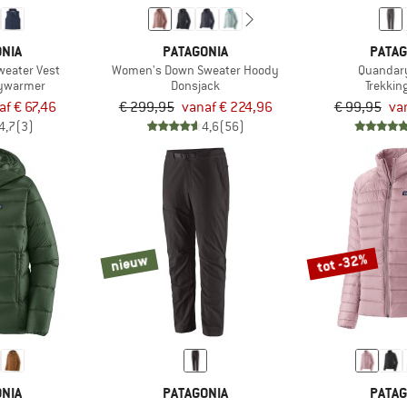
NIA
PATAGONIA
PATAG
weater Vest
Women's Down Sweater Hoody
Quandar
ywarmer
Donsjack
Trekkin
af € 67,46
€ 299,95
vanaf € 224,96
€ 99,95
va
4,7
(3)
4,6
(56)
tot -32%
nieuw
NIA
PATAGONIA
PATAG