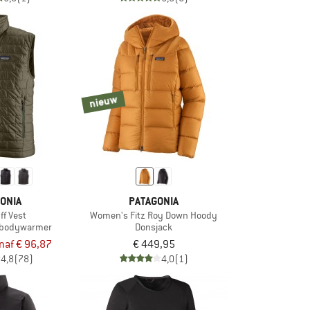
nieuw
ONIA
PATAGONIA
ff Vest
Women's Fitz Roy Down Hoody
 bodywarmer
Donsjack
naf € 96,87
€ 449,95
4,8
(78)
4,0
(1)