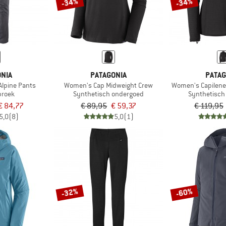
-34%
-34%
NIA
PATAGONIA
PATAG
Alpine Pants
Women's Cap Midweight Crew
Women's Capilene
broek
Synthetisch ondergoed
Synthetisch
€ 84,77
€ 89,95
€ 59,37
€ 119,95
5,0
(8)
5,0
(1)
-32%
-60%