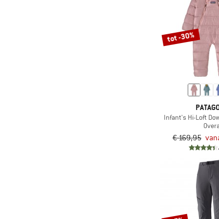
tot -30%
PATAGO
Infant's Hi-Loft D
Overa
€ 169,95
van