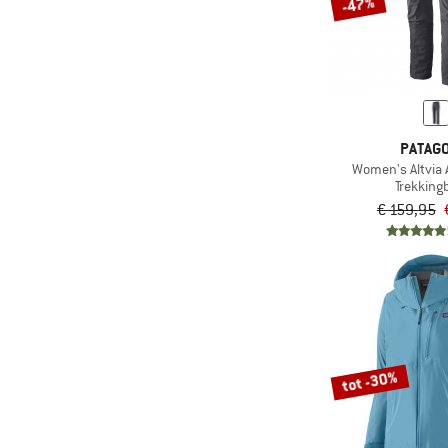
-47%
PATAGO
Women's Altvia 
Trekking
€ 159,95
tot -30%