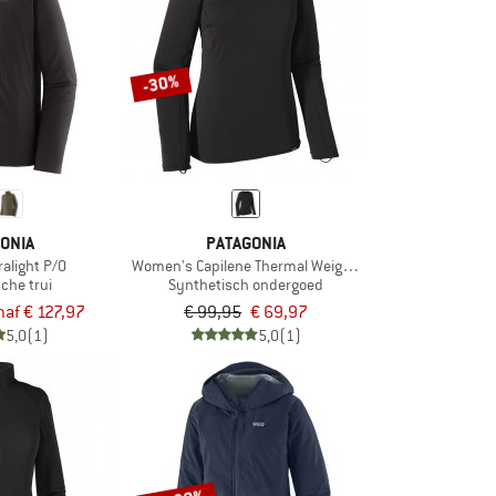
-30%
ONIA
PATAGONIA
ralight P/O
Women's Capilene Thermal Weight Crew
che trui
Synthetisch ondergoed
naf € 127,97
€ 99,95
€ 69,97
5,0
(1)
5,0
(1)