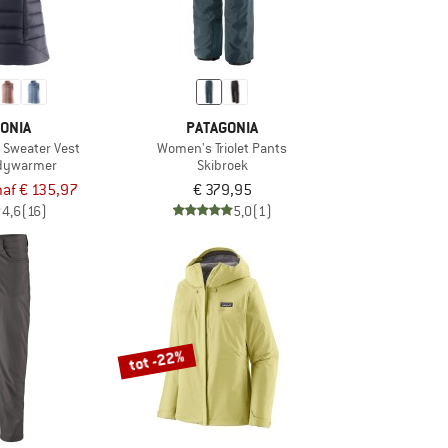
ONIA
PATAGONIA
Sweater Vest
Women's Triolet Pants
dywarmer
Skibroek
af € 135,97
€ 379,95
4,6
(16)
5,0
(1)
tot -22%