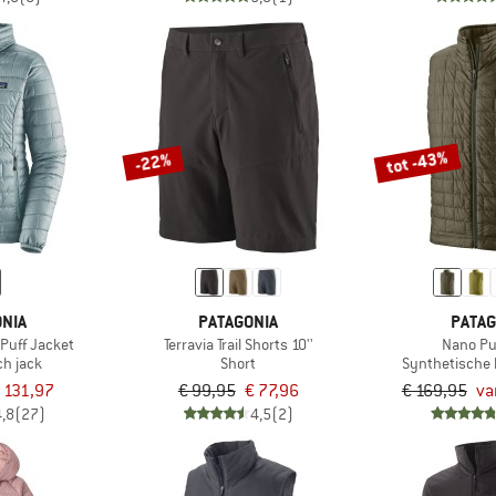
tot -43%
-22%
NIA
PATAGONIA
PATAG
Puff Jacket
Terravia Trail Shorts 10''
Nano Pu
ch jack
Short
Synthetische
 131,97
€ 99,95
€ 77,96
€ 169,95
va
4,8
(27)
4,5
(2)