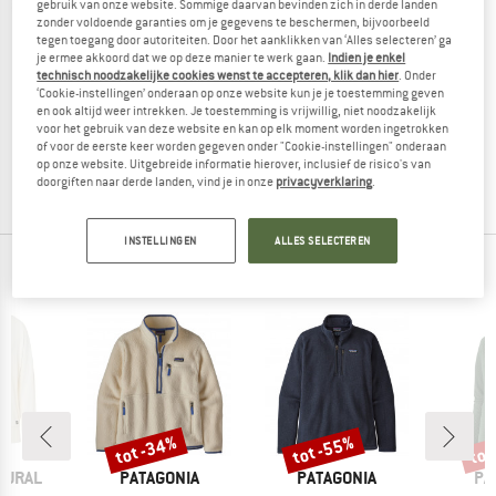
gebruik van onze website. Sommige daarvan bevinden zich in derde landen
zonder voldoende garanties om je gegevens te beschermen, bijvoorbeeld
tegen toegang door autoriteiten. Door het aanklikken van ‘Alles selecteren’ ga
je ermee akkoord dat we op deze manier te werk gaan.
Indien je enkel
technisch noodzakelijke cookies wenst te accepteren, klik dan hier
. Onder
ON
ON
‘Cookie-instellingen’ onderaan op onze website kun je je toestemming geven
Club Hoodie
Club Crew
en ook altijd weer intrekken. Je toestemming is vrijwillig, niet noodzakelijk
voor het gebruik van deze website en kan op elk moment worden ingetrokken
Trui
Trui
of voor de eerste keer worden gegeven onder "Cookie-instellingen" onderaan
€ 129,95
vanaf € 97,46
€ 109,95
vanaf € 71,47
op onze website. Uitgebreide informatie hierover, inclusief de risico's van
(0)
(0)
doorgiften naar derde landen, vind je in onze
privacyverklaring
.
INSTELLINGEN
ALLES SELECTEREN
TOPPRODUCTEN VAN JE FAVORIETE MERKEN
%
tot -34%
tot -55%
tot
Korting
Korting
Kort
MERK
MERK
ME
TURAL
PATAGONIA
PATAGONIA
PA