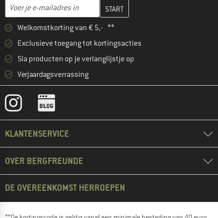
Vul je e-mailadres hier in en maak in de volgende stap je klanten
E-mailadres
Welkomstkorting van € 5,- **
Exclusieve toegang tot kortingsacties
Sla producten op je verlanglijstje op
Verjaardagsverrassing
KLANTENSERVICE
OVER BERGFREUNDE
DE OVEREENKOMST HERROEPEN
**De kortingscode is geldig vanaf een minimale besteding van 40 euro