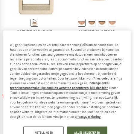
NATURE CLIMBING
NATURE CLIMBING
Stone Hanger
Originals
Trainingsgreep
Klimgreep
Wij gebruiken cookies en vergelijkbare technologieën om de noodzakelijke
€ 68,95
€ 51,71
€ 168,95
vanaf € 101,37
functies van onze website te garanderen. Bovendien bieden we bijkomende
diensten en functies aan, analyseren we ons dataverkeer, om inhouden en
5,0
(1)
5,0
(1)
reclame te personaliseren, resp. social-mediafuncties aan te bieden. Daardoor
zijn ook onze social-media-, reclame- en analysepartners op de hoogte van je
gebruik van onze website. Sommige daarvan bevinden zich in derde landen
zonder voldoende garanties om je gegevens te beschermen, bijvoorbeeld
tegen toegang door autoriteiten. Door het aanklikken van ‘Alles selecteren’ ga
je ermee akkoord dat we op deze manier te werk gaan.
Indien je enkel
technisch noodzakelijke cookies wenst te accepteren, klik dan hier
. Onder
‘Cookie-instellingen’ onderaan op onze website kun je je toestemming geven
-10%
-10%
en ook altijd weer intrekken. Je toestemming is vrijwillig, niet noodzakelijk
voor het gebruik van deze website en kan op elk moment worden ingetrokken
of voor de eerste keer worden gegeven onder "Cookie-instellingen" onderaan
op onze website. Uitgebreide informatie hierover, inclusief de risico's van
doorgiften naar derde landen, vind je in onze
privacyverklaring
.
INSTELLINGEN
ALLES SELECTEREN