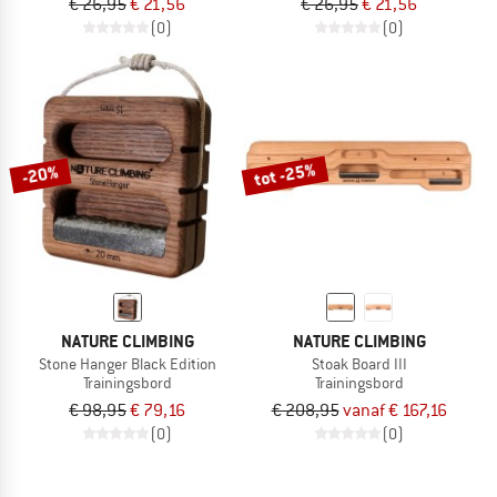
€ 26,95
€ 21,56
€ 26,95
€ 21,56
(0)
(0)
tot -25%
-20%
NATURE CLIMBING
NATURE CLIMBING
Stone Hanger Black Edition
Stoak Board III
Trainingsbord
Trainingsbord
€ 98,95
€ 79,16
€ 208,95
vanaf € 167,16
(0)
(0)