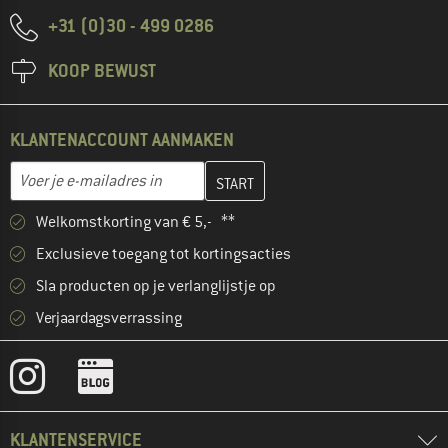
+31 (0)30 - 499 0286
KOOP BEWUST
KLANTENACCOUNT AANMAKEN
Vul je e-mailadres hier in en maak in de volgende stap je klanten
E-mailadres
Welkomstkorting van € 5,- **
Exclusieve toegang tot kortingsacties
Sla producten op je verlanglijstje op
Verjaardagsverrassing
KLANTENSERVICE