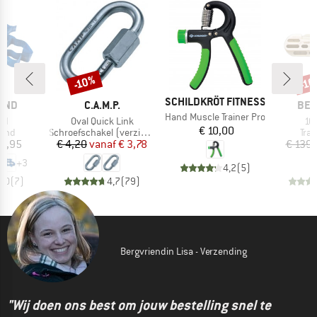
-10%
-1
Korting
Kort
MERK
SCHILDKRÖT FITNESS
MERK
MER
AND
C.A.M.P.
BEA
Artikel
Hand Muscle Trainer Pro
Artikel
Art
nd
Oval Quick Link
10
Prijs
€ 10,00
groep
Productgroep
Pro
band
Schroefschakel (verzinkt)
Tra
ijs
Prijs
Verlaagde prijs
18,95
€ 4,20
vanaf
€ 3,78
€ 139,
+
3
4,2
(
5
)
4,0
(
7
)
4,7
(
79
)
Bergvriendin Lisa - Verzending
"Wij doen ons best om jouw bestelling snel te