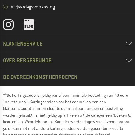
Verjaardagsverrassing
KLANTENSERVICE
OVER BERGFREUNDE
DE OVEREENKOMST HERROEPEN
**De kortingscode is geldig vanaf een minimale besteding van 40 euro
(na retouren). Kortingscodes voor het aanmaken van een
klantenaccount kunnen slechts eenmaal per persoon en bestelling
worden gebruikt. Is niet geldig op artikelen uit de categorieën 'Boeken &
kaarten' en 'Waardebonnen'. Kan niet worden ingewisseld voor contant
geld. Kan niet met andere kortingscodes worden gecombineerd. De