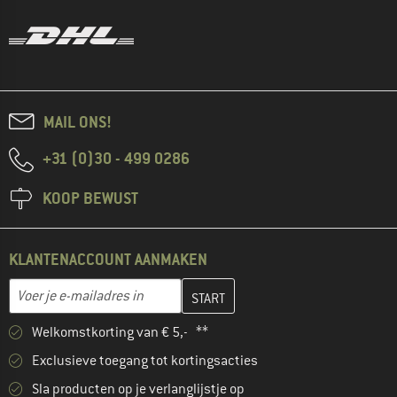
MAIL ONS!
+31 (0)30 - 499 0286
KOOP BEWUST
KLANTENACCOUNT AANMAKEN
Vul je e-mailadres hier in en maak in de volgende stap je klanten
Voer je e-mailadres in
Welkomstkorting van € 5,- **
Exclusieve toegang tot kortingsacties
Sla producten op je verlanglijstje op