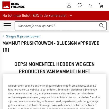
De klantenaccount
Naar
Naar de verlanglijs
Naar de pro
Nu tot maar liefst -50% in de zomersale!
Nu tot maar liefst -50% in de zomersale! »
Slinges & prusiktouwen
MAMMUT PRUSIKTOUWEN - BLUESIGN APPROVED
(0)
OEPS! MOMENTEEL HEBBEN WE GEEN
PRODUCTEN VAN MAMMUT IN HET
ASSORTIMENT...
... maar we kunnen alternatieven aanbieden. Om deze snel te
Wij gebruiken cookies en vergelijkbare technologieën om de noodzakelijke
functies van onze website te garanderen. Bovendien bieden we bijkomende
vinden, kun je een van de volgende mogelijkheden
diensten en functies aan, analyseren we ons dataverkeer, om inhouden en
gebruiken:
reclame te personaliseren, resp. social-mediafuncties aan te bieden. Daardoor
zijn ook onze social-media-, reclame- en analysepartners op de hoogte van je
gebruik van onze website. Sommige daarvan bevinden zich in derde landen
» Ga terug naar de vorige pagina
en probeer het met minder