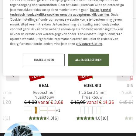
zonder voldoende garanties om je gegevens te beschermen, bijvoorbeeld
filterwaarden.
tegen toegang door autoriteiten. Door het aanklikken van ‘Alles selecteren’ ga
je ermee akkoord dat we op deze manier te werk gaan.
Indien je enkel
technisch noodzakelijke cookies wenst te accepteren, klik dan hier
. Onder
‘Cookie-instellingen’ onderaan op onze website kun je je toestemming geven
en ook altijd weer intrekken. Je toestemming is vrijwillig, niet noodzakelijk
TOPPRODUCTEN VAN JE FAVORIETE MERKEN
voor het gebruik van deze website en kan op elk moment worden ingetrokken
of voor de eerste keer worden gegeven onder "Cookie-instellingen" onderaan
op onze website. Uitgebreide informatie hierover, inclusief de risico's van
doorgiften naar derde landen, vind je in onze
privacyverklaring
.
INSTELLINGEN
ALLES SELECTEREN
-25%
-10%
-1
Korting
Korting
Kort
K
MERK
MERK
MER
L
BEAL
EDELRID
SIN
Artikel
Artikel
Artikel
ne 5 mm
Reepschnur
PES Cord 5mm
Prusik L
groep
Productgroep
Productgroep
Pr
ouw
Prusiktouw
Prusiktouw
Pr
ijs
Prijs
Verlaagde prijs
Prijs
Verlaagde prijs
09,20
€ 4,90
vanaf
€ 3,68
€ 15,95
vanaf
€ 14,36
€ 15,95
+
1
4,5
(
2
)
4,8
(
6
)
4,8
(
10
)