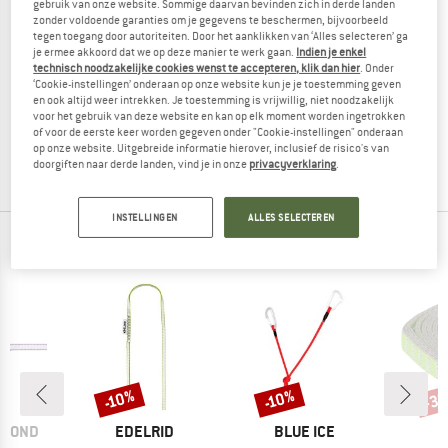
gebruik van onze website. Sommige daarvan bevinden zich in derde landen
zonder voldoende garanties om je gegevens te beschermen, bijvoorbeeld
tegen toegang door autoriteiten. Door het aanklikken van ‘Alles selecteren’ ga
je ermee akkoord dat we op deze manier te werk gaan.
Indien je enkel
technisch noodzakelijke cookies wenst te accepteren, klik dan hier
. Onder
MAMMUT
‘Cookie-instellingen’ onderaan op onze website kun je je toestemming geven
Tubular Sling
en ook altijd weer intrekken. Je toestemming is vrijwillig, niet noodzakelijk
voor het gebruik van deze website en kan op elk moment worden ingetrokken
Bandslinge
of voor de eerste keer worden gegeven onder "Cookie-instellingen" onderaan
vanaf € 5,70
op onze website. Uitgebreide informatie hierover, inclusief de risico's van
4,5
(74)
doorgiften naar derde landen, vind je in onze
privacyverklaring
.
INSTELLINGEN
ALLES SELECTEREN
TOPPRODUCTEN VAN JE FAVORIETE MERKEN
-3
-10%
-10%
Korting
Korting
Kort
MERK
MERK
AMOND
EDELRID
BLUE ICE