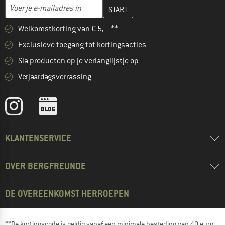
Vul je e-mailadres hier in en maak in de volgende stap je klanten
E-mailadres
Welkomstkorting van € 5,- **
Exclusieve toegang tot kortingsacties
Sla producten op je verlanglijstje op
Verjaardagsverrassing
KLANTENSERVICE
OVER BERGFREUNDE
DE OVEREENKOMST HERROEPEN
**De kortingscode is geldig vanaf een minimale besteding van 40 euro