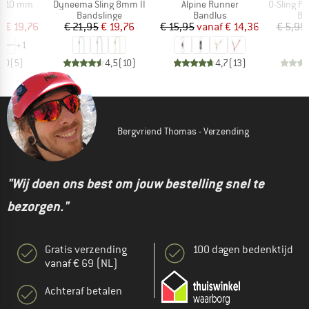
Artikel
Artikel
Artikel
r 10 mm
Dyneema Sling 8mm II
Alpine Runner
O-Sling PAD 16 m
tgroep
Productgroep
Productgroep
Pr
us
Bandslinge
Bandlus
Ba
ijs
rlaagde prijs
Prijs
Verlaagde prijs
Prijs
Verlaagde prijs
f
€ 19,76
€ 21,95
€ 19,76
€ 15,95
vanaf
€ 14,36
€ 5,95
+
1
5,0
(
5
)
4,5
(
10
)
4,7
(
13
)
Bergvriend Thomas - Verzending
"Wij doen ons best om jouw bestelling snel te
bezorgen."
Gratis verzending
100 dagen bedenktijd
vanaf € 69 (NL)
Achteraf betalen