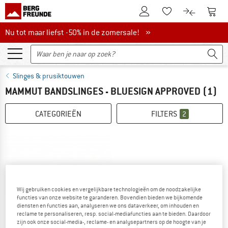
De klantenaccount
Naar
Naar de verlanglijs
Naar de pro
Nu tot maar liefst -50% in de zomersale!
Nu tot maar liefst -50% in de zomersale! »
Slinges & prusiktouwen
MAMMUT BANDSLINGES - BLUESIGN APPROVED
(1)
CATEGORIEËN
FILTERS
2
Wij gebruiken cookies en vergelijkbare technologieën om de noodzakelijke
functies van onze website te garanderen. Bovendien bieden we bijkomende
diensten en functies aan, analyseren we ons dataverkeer, om inhouden en
reclame te personaliseren, resp. social-mediafuncties aan te bieden. Daardoor
zijn ook onze social-media-, reclame- en analysepartners op de hoogte van je