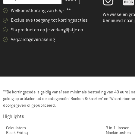
(8)
Heber Peak
Welkomstkorting van € 5,- **
(4)
Helly Hansen
We wisselen gra
Exclusieve toegang tot kortingsacties
benieuwd naar 
(1)
Houdini
Sla producten op je verlanglijstje op
(1)
Hurley
Verjaardagsverrassing
(1)
Icebreaker
(11)
Iriedaily
(2)
Ivanhoe of Sweden
(2)
Jack Wolfskin
(6)
KAVU
KnowledgeCotton
**De kortingscode is geldig vanaf een minimale besteding van 40 euro (n
(4)
Apparel
geldig op artikelen uit de categorieën 'Boeken & kaarten' en 'Waardebon
(3)
K-Way
doorgegeven of gepubliceerd.
(3)
LAKOR
Highlights
(6)
La Sportiva
Calculators
3 in 1 Jassen
Black Friday
Mackintoshes
(1)
Löffler