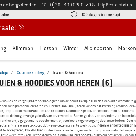
Bel ons op
an de bergvrienden
|
+31 (0)30 - 499 0286
FAQ & Help
Bestelstatus
vind de betalingsinformatie hier! Opent in een infovak
Vind de b
etalen
100 dagen bedenktijd
ing
Klimmen
Fietsen
Winter
Alle sporten
Merken
aloja
/
Outdoorkleding
/
Truien & hoodies
UIEN & HOODIES VOOR HEREN
(6)
n cookies en vergelijkbare technologieën om de noodzakelijke functies van onze website te 
eden we bijkomende diensten en functies aan, analyseren we ons dataverkeer, om inhouden 
n, resp. social-mediafuncties aan te bieden. Daardoor zijn ook onze social-media-, reclame-
ers op de hoogte van je gebruik van onze website. Sommige daarvan bevinden zich in derde 
ranties om je gegevens te beschermen, bijvoorbeeld tegen toegang door autoriteiten. Door h
lecteren’ ga je ermee akkoord dat we op deze manier te werk gaan.
Indien je enkel technisch 
 te accepteren, klik dan hier
. Onder ‘Cookie-instellingen’ onderaan op onze website kun je 
altijd weer intrekken. Je toestemming is vrijwillig, niet noodzakelijk voor het gebruik van d