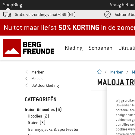
Naar
Shop
Blog
Vraag het a
Gratis verzending vanaf € 69 (NL)
Achteraf b
Nu tot maar liefst -50% in de zomersale!
Kleding
Schoenen
Uitrust
Startpagina
Merken
/
Merken
/
M
Maloja
MALOJA TR
Outdoorkleding
CATEGORIEËN
Wij gebruike
Bovendien bi
Truien & hoodies
(6)
personalisere
analysepartn
Hoodies
(2)
voldoende ga
Truien
(3)
van ‘Alles se
Trainingsjacks & sportvesten
cookies wenst
geven en ook 