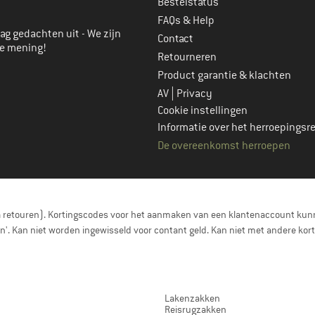
Bestelstatus
FAQs & Help
ag gedachten uit - We zijn
Contact
je mening!
Retourneren
Product garantie & klachten
|
AV
Privacy
Cookie instellingen
Informatie over het herroepingsr
De overeenkomst herroepen
a retouren). Kortingscodes voor het aanmaken van een klantenaccount kunn
nen'. Kan niet worden ingewisseld voor contant geld. Kan niet met andere 
Lakenzakken
Reisrugzakken