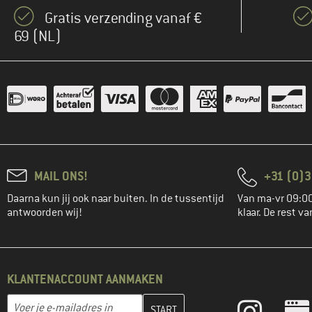
(5)
Dynafit
Gratis verzending vanaf €
(4)
E9
69 (NL)
(2)
Ecoalf
(2)
Edelrid
(2)
ELBSAND
(2)
Element
(2)
Endura
(2)
Engel
MAIL ONS!
+31 (0)3
(1)
Evoc
Daarna kun jij ook naar buiten. In de tussentijd
Van ma-vr 09:00
(24)
Fjällräven
antwoorden wij!
klaar. De rest va
(1)
FOX Racing
(6)
GreenBomb
(2)
Halo
KLANTENACCOUNT AANMAKEN
(1)
Härkila
Vul je e-mailadres hier in en maak in de volgende stap je klanten
E-mailadres