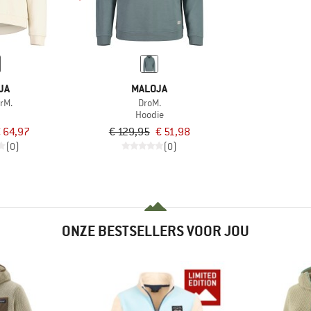
JA
MALOJA
rM.
DroM.
Hoodie
 64,97
€ 129,95
€ 51,98
(0)
(0)
ONZE BESTSELLERS VOOR JOU