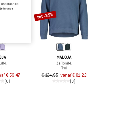
" onderaan op
je in onze
tot -35%
OJA
MALOJA
ulM.
ZaffoniM.
i
Trui
af € 59,47
€ 124,95
vanaf € 81,22
(0)
(0)