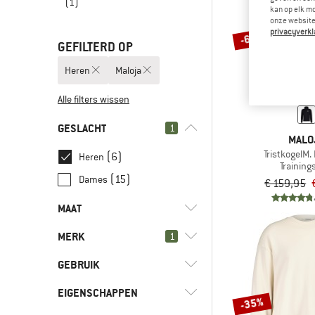
(1)
kan op elk m
onze website.
privacyverkl
-65%
GEFILTERD OP
Heren
Maloja
Alle filters wissen
GESLACHT
1
MALO
TristkogelM.
(6)
Heren
Training
(15)
Dames
€ 159,95
MAAT
MERK
1
XS
S
M
L
XL
GEBRUIK
XXL
EIGENSCHAPPEN
(6)
Dagelijks leven
-35%