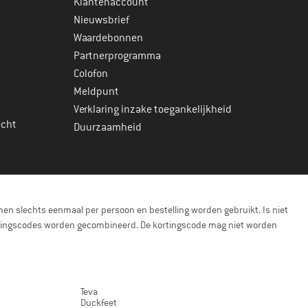
Klantenaccount
Nieuwsbrief
Waardebonnen
Partnerprogramma
Colofon
Meldpunt
Verklaring inzake toegankelijkheid
echt
Duurzaamheid
en slechts eenmaal per persoon en bestelling worden gebruikt. Is niet
kortingscodes worden gecombineerd. De kortingscode mag niet worden
Teva
Duckfeet