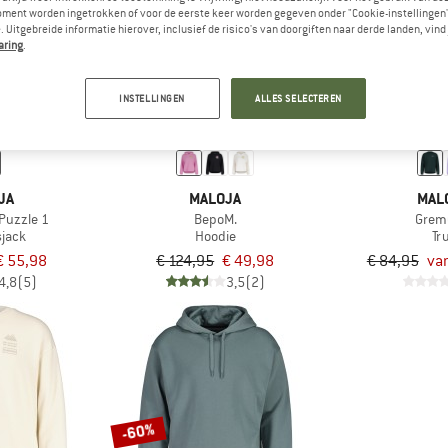
oment worden ingetrokken of voor de eerste keer worden gegeven onder "Cookie-instellingen
 Uitgebreide informatie hierover, inclusief de risico's van doorgiften naar derde landen, vind 
aring
.
tot -30%
-60%
INSTELLINGEN
ALLES SELECTEREN
JA
MALOJA
MAL
 Puzzle 1
BepoM.
Grem
sjack
Hoodie
Tru
€ 55,98
€ 124,95
€ 49,98
€ 84,95
van
4,8
(5)
3,5
(2)
-60%