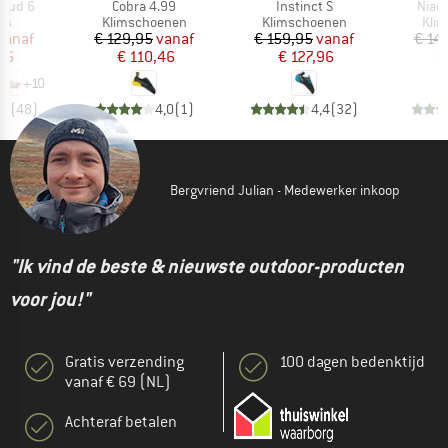
Artikel
Artikel
Artike
loud 6
Cobra 4.99
Instinct S
Niad
tgroep
Productgroep
Productgroep
Prod
rs
Klimschoenen
Klimschoenen
Kli
ijs
rlaagde prijs
Prijs
Verlaagde prijs
Prijs
Verlaagde prijs
vanaf
€ 129,95
vanaf
€ 159,95
vanaf
€ 14
96
€ 110,46
€ 127,96
€
+
10
,7
(
48
)
4,0
(
1
)
4,4
(
32
)
Bergvriend Julian - Medewerker inkoop
"Ik vind de beste & nieuwste outdoor-producten
voor jou!"
Gratis verzending
100 dagen bedenktijd
vanaf € 69 (NL)
Achteraf betalen