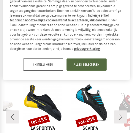
gebruik van onze website. Sommige daarvan bevinden zich in derde landen
zonder voldoende garanties om je gegevens te beschermen, bijvoorbeeld
tegen toegang door autoriteiten. Door het aanklikken van ‘Alles selecteren’ ga
je ermee akkoord dat we op deze manier te werk gaan.
Indien je enkel
technisch noodzakelijke cookies wenst te accepteren, klik dan hier
. Onder
LA SPORTIVA
LA SPORTIVA
‘Cookie-instellingen’ onderaan op onze website kun je je toestemming geven
Cobra
Mantra
en ook altijd weer intrekken. Je toestemming is vrijwillig, niet noodzakelijk
voor het gebruik van deze website en kan op elk moment worden ingetrokken
Klimschoenen
Klimschoenen
of voor de eerste keer worden gegeven onder "Cookie-instellingen" onderaan
€ 99,95
vanaf € 84,96
€ 144,95
vanaf € 123,21
op onze website. Uitgebreide informatie hierover, inclusief de risico's van
4,5
(147)
4,2
(13)
doorgiften naar derde landen, vind je in onze
privacyverklaring
.
INSTELLINGEN
ALLES SELECTEREN
ONZE BESTSELLERS VOOR JOU
%
tot -20%
tot
tot -15%
Korting
Korting
Kort
RK
MERK
MERK
M
LA SPORTIVA
SCARPA
F