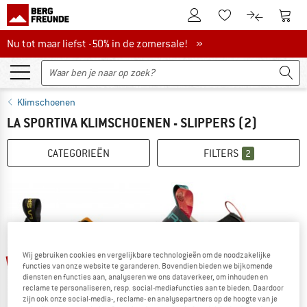
De klantenaccount
Naar
Naar de verlanglijs
Naar de pro
Nu tot maar liefst -50% in de zomersale!
Nu tot maar liefst -50% in de zomersale! »
Klimschoenen
LA SPORTIVA KLIMSCHOENEN - SLIPPERS
(2)
CATEGORIEËN
FILTERS
2
tot -15%
tot -15%
Wij gebruiken cookies en vergelijkbare technologieën om de noodzakelijke
functies van onze website te garanderen. Bovendien bieden we bijkomende
diensten en functies aan, analyseren we ons dataverkeer, om inhouden en
reclame te personaliseren, resp. social-mediafuncties aan te bieden. Daardoor
zijn ook onze social-media-, reclame- en analysepartners op de hoogte van je