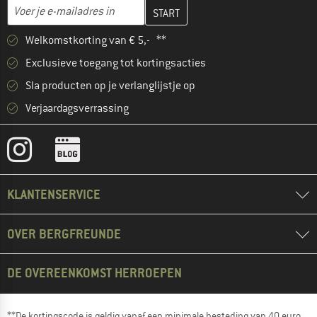
Vul je e-mailadres hier in en maak in de volgende stap je klanten
Voer je e-mailadres in
Welkomstkorting van € 5,- **
Exclusieve toegang tot kortingsacties
Sla producten op je verlanglijstje op
Verjaardagsverrassing
KLANTENSERVICE
OVER BERGFREUNDE
DE OVEREENKOMST HERROEPEN
**De kortingscode is geldig vanaf een minimale besteding van 40 euro