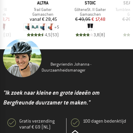
MERK
MERK
MER
E
ALTRA
STOIC
SEA 
Artikel
Artikel
Artikel
er II
Trail Gaiter
GöteneSt. II Gaiter
Tumbleweed
groep
Productgroep
Productgroep
Pro
hen
Gamaschen
Gamaschen
Ga
ijs
rlaagde prijs
Prijs
Prijs
Verlaagde prijs
 18,71
vanaf
€ 28,45
€ 49,95
€ 17,48
€ 29
+
5
,8
(
13
)
4,5
(
53
)
3,8
(
8
)
Bergvriendin Johanna -
Duurzaamheidsmanager
"Ik zoek naar kleine en grote ideeën om
Bergfreunde duurzamer te maken."
Gratis verzending
100 dagen bedenktijd
vanaf € 69 (NL)