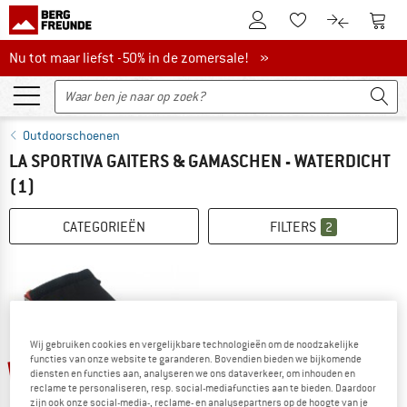
De klantenaccount
Naar
Naar de verlanglijs
Naar de pro
Nu tot maar liefst -50% in de zomersale!
Nu tot maar liefst -50% in de zomersale! »
Outdoorschoenen
LA SPORTIVA GAITERS & GAMASCHEN - WATERDICHT
(1)
CATEGORIEËN
FILTERS
2
Wij gebruiken cookies en vergelijkbare technologieën om de noodzakelijke
functies van onze website te garanderen. Bovendien bieden we bijkomende
-20%
diensten en functies aan, analyseren we ons dataverkeer, om inhouden en
reclame te personaliseren, resp. social-mediafuncties aan te bieden. Daardoor
zijn ook onze social-media-, reclame- en analysepartners op de hoogte van je