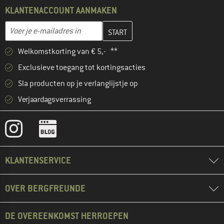
KLANTENACCOUNT AANMAKEN
Vul je e-mailadres hier in en maak in de volgende stap je klanten
E-mailadres
Welkomstkorting van € 5,- **
Exclusieve toegang tot kortingsacties
Sla producten op je verlanglijstje op
Verjaardagsverrassing
KLANTENSERVICE
OVER BERGFREUNDE
DE OVEREENKOMST HERROEPEN