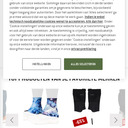
gebruik van onze website. Sommige daarvan bevinden zich in derde landen
zonder voldoende garanties om je gegevens te beschermen, bijvoorbeeld
tegen toegang door autoriteiten. Door het aanklikken van ‘Alles selecteren’ ga
je ermee akkoord dat we op deze manier te werk gaan.
Indien je enkel
technisch noodzakelijke cookies wenst te accepteren, klik dan hier
. Onder
‘Cookie-instellingen’ onderaan op onze website kun je je toestemming geven
LA SPORTIVA
en ook altijd weer intrekken. Je toestemming is vrijwillig, niet noodzakelijk
voor het gebruik van deze website en kan op elk moment worden ingetrokken
Winter Running Gaiter
of voor de eerste keer worden gegeven onder "Cookie-instellingen" onderaan
Gamaschen
op onze website. Uitgebreide informatie hierover, inclusief de risico's van
€ 44,95
€ 35,96
doorgiften naar derde landen, vind je in onze
privacyverklaring
.
4,0
(10)
INSTELLINGEN
ALLES SELECTEREN
TOPPRODUCTEN VAN JE FAVORIETE MERKEN
-65%
-2
Korting
Kort