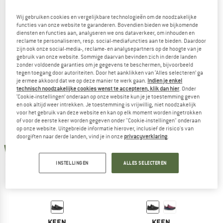
Wij gebruiken cookies en vergelijkbare technologieën om de noodzakelijke
functies van onze website te garanderen. Bovendien bieden we bijkomende
diensten en functies aan, analyseren we ons dataverkeer, om inhouden en
KEEN
KEEN
reclame te personaliseren, resp. social-mediafuncties aan te bieden. Daardoor
zijn ook onze social-media-, reclame- en analysepartners op de hoogte van je
Women's Roam
Women's Seek
gebruik van onze website. Sommige daarvan bevinden zich in derde landen
Trailrunningschoenen
Trailrunningschoenen
zonder voldoende garanties om je gegevens te beschermen, bijvoorbeeld
€ 149,95
vanaf € 104,97
€ 179,95
vanaf € 143,96
tegen toegang door autoriteiten. Door het aanklikken van ‘Alles selecteren’ ga
je ermee akkoord dat we op deze manier te werk gaan.
Indien je enkel
5,0
(1)
5,0
(1)
technisch noodzakelijke cookies wenst te accepteren, klik dan hier
. Onder
‘Cookie-instellingen’ onderaan op onze website kun je je toestemming geven
en ook altijd weer intrekken. Je toestemming is vrijwillig, niet noodzakelijk
voor het gebruik van deze website en kan op elk moment worden ingetrokken
of voor de eerste keer worden gegeven onder "Cookie-instellingen" onderaan
op onze website. Uitgebreide informatie hierover, inclusief de risico's van
doorgiften naar derde landen, vind je in onze
privacyverklaring
.
nieuw
nieuw
INSTELLINGEN
ALLES SELECTEREN
KEEN
KEEN