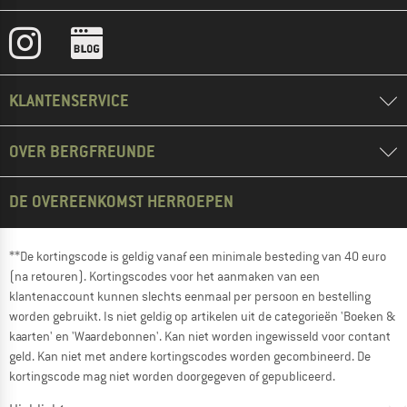
KLANTENSERVICE
OVER BERGFREUNDE
DE OVEREENKOMST HERROEPEN
**De kortingscode is geldig vanaf een minimale besteding van 40 euro
(na retouren). Kortingscodes voor het aanmaken van een
klantenaccount kunnen slechts eenmaal per persoon en bestelling
worden gebruikt. Is niet geldig op artikelen uit de categorieën 'Boeken &
kaarten' en 'Waardebonnen'. Kan niet worden ingewisseld voor contant
geld. Kan niet met andere kortingscodes worden gecombineerd. De
kortingscode mag niet worden doorgegeven of gepubliceerd.