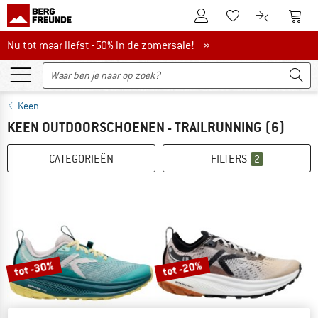
De klantenaccount
Naar
Naar de verlanglijs
Naar de pro
Nu tot maar liefst -50% in de zomersale!
Nu tot maar liefst -50% in de zomersale! »
Keen
KEEN OUTDOORSCHOENEN - TRAILRUNNING
(6)
CATEGORIEËN
FILTERS
2
tot -30%
tot -20%