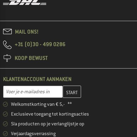
MAIL ONS!
+31 (0)30 - 499 0286
KOOP BEWUST
KLANTENACCOUNT AANMAKEN
Vul je e-mailadres hier in en maak in de volgende stap je klanten
E-mailadres
Welkomstkorting van € 5,- **
Exclusieve toegang tot kortingsacties
Sla producten op je verlanglijstje op
Verjaardagsverrassing