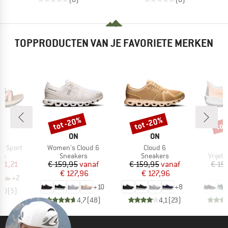
TOPPRODUCTEN VAN JE FAVORIETE MERKEN
tot -20%
tot -20%
tot
Korting
Korting
Kort
K
MERK
MERK
M
ON
ON
S
Artikel
Artikel
a Sport
Women's Cloud 6
Cloud 6
tgroep
Productgroep
Productgroep
Produ
en
Sneakers
Sneakers
Vrijet
ijs
rlaagde prijs
Prijs
Verlaagde prijs
Prijs
Verlaagde prijs
 71,21
€ 159,95
vanaf
€ 159,95
vanaf
€ 15
€ 127,96
€ 127,96
€
+
2
+
10
+
8
5,0
(
5
)
4,7
(
48
)
4,1
(
23
)