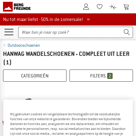
De klantenaccount
Naar
Naar de verlanglijs
Naar de pro
Nu tot maar liefst -50% in de zomersale!
Nu tot maar liefst -50% in de zomersale! »
Outdoorschoenen
HANWAG WANDELSCHOENEN - COMPLEET UIT LEER
(1)
CATEGORIEËN
FILTERS
2
Wij gebruiken cookies en vergelijkbare technologieën om de noodzakelijke
functies van onze website te garanderen. Bovendien bieden we bijkomende
-29%
diensten en functies aan, analyseren we ons dataverkeer, om inhouden en
reclame te personaliseren, resp. social-mediafuncties aan te bieden. Daardoor
zijn ook onze social-media-, reclame- en analysepartners op de hoogte van je