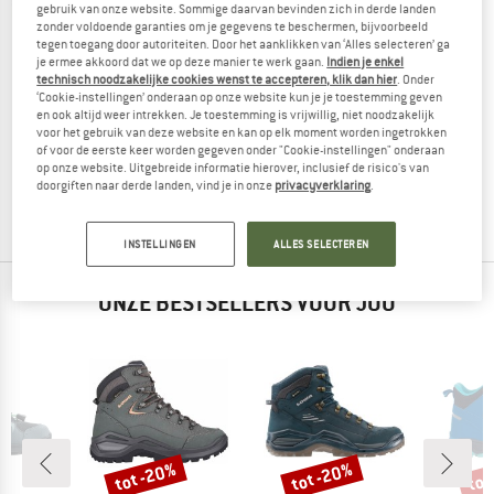
gebruik van onze website. Sommige daarvan bevinden zich in derde landen
zonder voldoende garanties om je gegevens te beschermen, bijvoorbeeld
tegen toegang door autoriteiten. Door het aanklikken van ‘Alles selecteren’ ga
je ermee akkoord dat we op deze manier te werk gaan.
Indien je enkel
technisch noodzakelijke cookies wenst te accepteren, klik dan hier
. Onder
‘Cookie-instellingen’ onderaan op onze website kun je je toestemming geven
HANWAG
en ook altijd weer intrekken. Je toestemming is vrijwillig, niet noodzakelijk
voor het gebruik van deze website en kan op elk moment worden ingetrokken
Women's Waxenstein Bio
of voor de eerste keer worden gegeven onder "Cookie-instellingen" onderaan
Wandelschoenen
op onze website. Uitgebreide informatie hierover, inclusief de risico's van
€ 269,95
vanaf € 191,66
doorgiften naar derde landen, vind je in onze
privacyverklaring
.
4,9
(16)
INSTELLINGEN
ALLES SELECTEREN
ONZE BESTSELLERS VOOR JOU
%
tot -20%
tot -20%
tot
Korting
Korting
Kort