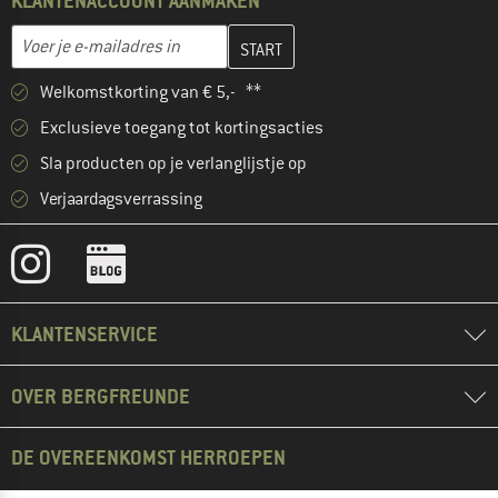
KLANTENACCOUNT AANMAKEN
Vul je e-mailadres hier in en maak in de volgende stap je klanten
E-mailadres
Welkomstkorting van € 5,- **
Exclusieve toegang tot kortingsacties
Sla producten op je verlanglijstje op
Verjaardagsverrassing
KLANTENSERVICE
OVER BERGFREUNDE
DE OVEREENKOMST HERROEPEN