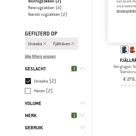
Tourrugzakken
(2)
kan op elk m
onze website.
Reisrugzakken
(4)
privacyverkl
Toerski rugzakken
(2)
GEFILTERD OP
Uniseks
Fjällräven
Alle filters wissen
FJÄLLR
Bergtagen T
GESLACHT
1
Toerskir
€ 279
(2)
Uniseks
(2)
Heren
VOLUME
MERK
l
(1)
1
16 - 29
l
(1)
30 - 44
GEBRUIK