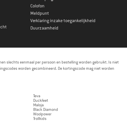
Colofon
Meldpunt
Verklaring inzake toegankelijkheid
echt
Duurzaamheid
en slechts eenmaal per persoon en bestelling worden gebruikt. Is niet
kortingscodes worden gecombineerd. De kortingscode mag niet worden
Teva
Duckfeet
Maloja
Black Diamond
Woolpower
Trollkids