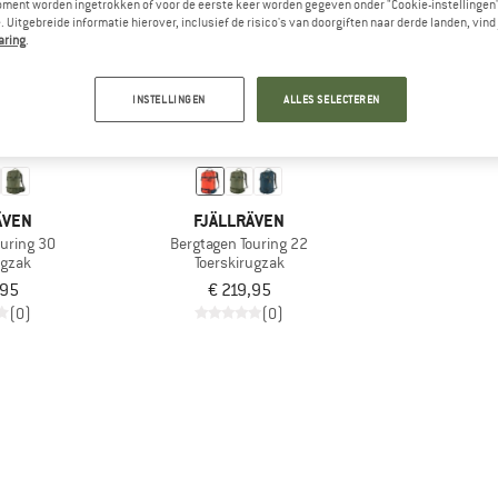
oment worden ingetrokken of voor de eerste keer worden gegeven onder "Cookie-instellingen
 Uitgebreide informatie hierover, inclusief de risico's van doorgiften naar derde landen, vind 
aring
.
INSTELLINGEN
ALLES SELECTEREN
ÄVEN
FJÄLLRÄVEN
ouring 30
Bergtagen Touring 22
ugzak
Toerskirugzak
,95
€ 219,95
(0)
(0)