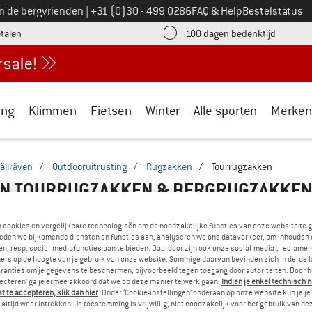
Bel ons op
an de bergvrienden
|
+31 (0)30 - 499 0286
FAQ & Help
Bestelstatus
vind de betalingsinformatie hier! Opent in een infovak
Vind de b
etalen
100 dagen bedenktijd
ing
Klimmen
Fietsen
Winter
Alle sporten
Merken
jällräven
/
Outdooruitrusting
/
Rugzakken
/
Tourrugzakken
EN TOURRUGZAKKEN & BERGRUGZAKKEN
n cookies en vergelijkbare technologieën om de noodzakelijke functies van onze website te 
eden we bijkomende diensten en functies aan, analyseren we ons dataverkeer, om inhouden 
n, resp. social-mediafuncties aan te bieden. Daardoor zijn ook onze social-media-, reclame-
ers op de hoogte van je gebruik van onze website. Sommige daarvan bevinden zich in derde 
ranties om je gegevens te beschermen, bijvoorbeeld tegen toegang door autoriteiten. Door h
lecteren’ ga je ermee akkoord dat we op deze manier te werk gaan.
Indien je enkel technisch 
 te accepteren, klik dan hier
. Onder ‘Cookie-instellingen’ onderaan op onze website kun je 
altijd weer intrekken. Je toestemming is vrijwillig, niet noodzakelijk voor het gebruik van d