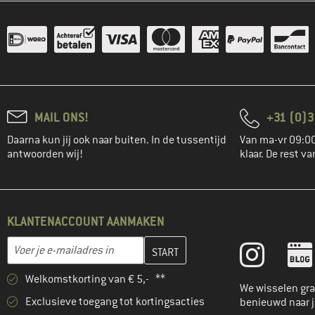
(1)
Stoic
(2)
Tasmanian Tiger
(4)
Tatonka
(1)
The North Face
(1)
Vaude
MAIL ONS!
+31 (0)3
(2)
Yeti Coolers
Daarna kun jij ook naar buiten. In de tussentijd
Van ma-vr 09:00
antwoorden wij!
klaar. De rest va
KLANTENACCOUNT AANMAKEN
Vul je e-mailadres hier in en maak in de volgende stap je klanten
E-mailadres
Welkomstkorting van € 5,- **
We wisselen gra
Exclusieve toegang tot kortingsacties
benieuwd naar 