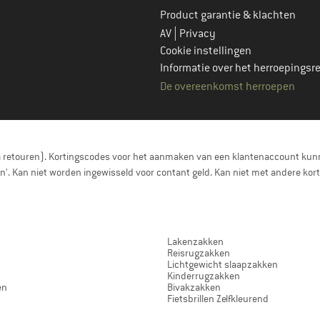
Product garantie & klachten
|
AV
Privacy
Cookie instellingen
Informatie over het herroepingsr
De overeenkomst herroepen
a retouren). Kortingscodes voor het aanmaken van een klantenaccount kunn
nen'. Kan niet worden ingewisseld voor contant geld. Kan niet met andere 
Lakenzakken
Reisrugzakken
Lichtgewicht slaapzakken
Kinderrugzakken
en
Bivakzakken
Fietsbrillen Zelfkleurend