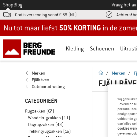
Naar
Shop
Blog
Vraag het a
Gratis verzending vanaf € 69 (NL)
Achteraf b
Nu tot maar liefst -50% in de zomersale!
Kleding
Schoenen
Uitrust
Startpagina
Merken
/
Merken
/
F
Fjällräven
FJÄLLRÄV
Outdooruitrusting
Wij gebruike
CATEGORIEËN
Bovendien bi
personalisere
Rugzakken
(67)
analysepartn
Wandelrugzakken
(11)
voldoende ga
van ‘Alles se
Dagrugzakken
(43)
cookies wenst
Trekkingrugzakken
(16)
geven en ook 