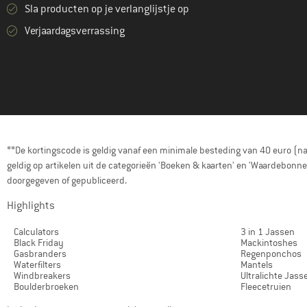
Sla producten op je verlanglijstje op
Verjaardagsverrassing
**De kortingscode is geldig vanaf een minimale besteding van 40 euro (n
geldig op artikelen uit de categorieën 'Boeken & kaarten' en 'Waardebon
doorgegeven of gepubliceerd.
Highlights
Calculators
3 in 1 Jassen
Black Friday
Mackintoshes
Gasbranders
Regenponchos
Waterfilters
Mantels
Windbreakers
Ultralichte Jass
Boulderbroeken
Fleecetruien