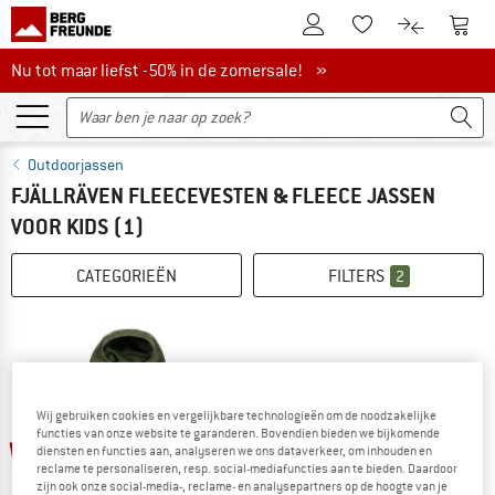
De klantenaccount
Naar
Naar de verlanglijs
Naar de pro
Nu tot maar liefst -50% in de zomersale!
Nu tot maar liefst -50% in de zomersale! »
Outdoorjassen
FJÄLLRÄVEN FLEECEVESTEN & FLEECE JASSEN
VOOR KIDS
(1)
CATEGORIEËN
FILTERS
2
Wij gebruiken cookies en vergelijkbare technologieën om de noodzakelijke
functies van onze website te garanderen. Bovendien bieden we bijkomende
tot -25%
diensten en functies aan, analyseren we ons dataverkeer, om inhouden en
reclame te personaliseren, resp. social-mediafuncties aan te bieden. Daardoor
zijn ook onze social-media-, reclame- en analysepartners op de hoogte van je