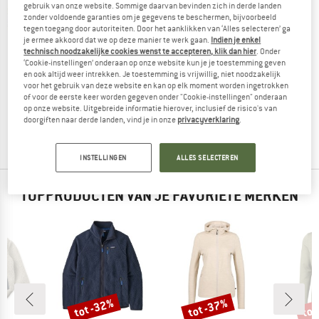
gebruik van onze website. Sommige daarvan bevinden zich in derde landen
zonder voldoende garanties om je gegevens te beschermen, bijvoorbeeld
tegen toegang door autoriteiten. Door het aanklikken van ‘Alles selecteren’ ga
je ermee akkoord dat we op deze manier te werk gaan.
Indien je enkel
technisch noodzakelijke cookies wenst te accepteren, klik dan hier
. Onder
‘Cookie-instellingen’ onderaan op onze website kun je je toestemming geven
FJÄLLRÄVEN
en ook altijd weer intrekken. Je toestemming is vrijwillig, niet noodzakelijk
voor het gebruik van deze website en kan op elk moment worden ingetrokken
Kid's Keb Fleece Hoodie
of voor de eerste keer worden gegeven onder "Cookie-instellingen" onderaan
Wollen vest
op onze website. Uitgebreide informatie hierover, inclusief de risico's van
€ 159,95
vanaf € 119,96
doorgiften naar derde landen, vind je in onze
privacyverklaring
.
5,0
(3)
INSTELLINGEN
ALLES SELECTEREN
TOPPRODUCTEN VAN JE FAVORIETE MERKEN
%
tot -32%
tot -37%
tot
Korting
Korting
Kort