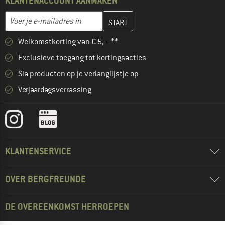
KLANTENACCOUNT AANMAKEN
Vul je e-mailadres hier in en maak in de volgende stap je klanten
E-mailadres
Welkomstkorting van € 5,- **
Exclusieve toegang tot kortingsacties
Sla producten op je verlanglijstje op
Verjaardagsverrassing
KLANTENSERVICE
OVER BERGFREUNDE
DE OVEREENKOMST HERROEPEN