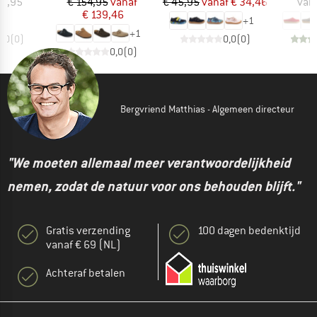
ijs
Prijs
Verlaagde prijs
Prijs
Verlaagde prijs
79,95
€ 154,95
vanaf
€ 45,95
vanaf
€ 34,46
van
€ 139,46
+
1
+
1
0,0
(
0
)
0,0
(
0
)
0,0
(
0
)
Bergvriend Matthias - Algemeen directeur
"We moeten allemaal meer verantwoordelijkheid
nemen, zodat de natuur voor ons behouden blijft."
Gratis verzending
100 dagen bedenktijd
vanaf € 69 (NL)
Achteraf betalen