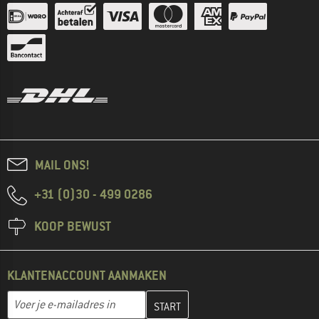
MAIL ONS!
+31 (0)30 - 499 0286
KOOP BEWUST
KLANTENACCOUNT AANMAKEN
Vul je e-mailadres hier in en maak in de volgende stap je klanten
E-mailadres