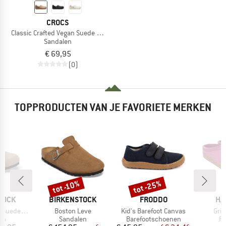
CROCS
Classic Crafted Vegan Suede Clog
Sandalen
€ 69,95
(0)
TOPPRODUCTEN VAN JE FAVORIETE MERKEN
tot -25%
tot -10%
Korting
Korting
MERK
MERK
ME
TOCK
BIRKENSTOCK
FRODDO
HA
Artikel
Artikel
Artik
de Leather
Boston Leve
Kid's Barefoot Canvas
Griz
tgroep
Productgroep
Productgroep
Pr
en
Sandalen
Barefootschoenen
Pa