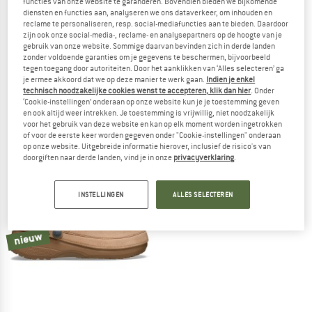
functies van onze website te garanderen. Bovendien bieden we bijkomende
diensten en functies aan, analyseren we ons dataverkeer, om inhouden en
reclame te personaliseren, resp. social-mediafuncties aan te bieden. Daardoor
zijn ook onze social-media-, reclame- en analysepartners op de hoogte van je
gebruik van onze website. Sommige daarvan bevinden zich in derde landen
zonder voldoende garanties om je gegevens te beschermen, bijvoorbeeld
tegen toegang door autoriteiten. Door het aanklikken van ‘Alles selecteren’ ga
CROCS
CROCS
je ermee akkoord dat we op deze manier te werk gaan.
Indien je enkel
Classic Lined Clog
Classic Convertible Slipper
technisch noodzakelijke cookies wenst te accepteren, klik dan hier
. Onder
Sandalen
Pantoffels
‘Cookie-instellingen’ onderaan op onze website kun je je toestemming geven
en ook altijd weer intrekken. Je toestemming is vrijwillig, niet noodzakelijk
€ 59,95
€ 54,95
voor het gebruik van deze website en kan op elk moment worden ingetrokken
4,8
(14)
4,5
(12)
of voor de eerste keer worden gegeven onder "Cookie-instellingen" onderaan
op onze website. Uitgebreide informatie hierover, inclusief de risico's van
doorgiften naar derde landen, vind je in onze
privacyverklaring
.
INSTELLINGEN
ALLES SELECTEREN
nieuw