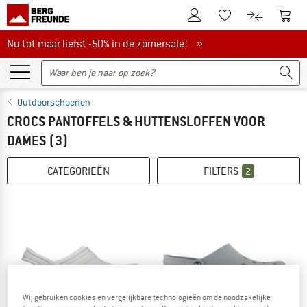
De klantenaccount
Naar
Naar de verlanglijs
Naar de pro
Nu tot maar liefst -50% in de zomersale!
Nu tot maar liefst -50% in de zomersale! »
Outdoorschoenen
CROCS PANTOFFELS & HUTTENSLOFFEN VOOR
DAMES
(3)
CATEGORIEËN
FILTERS
2
Wij gebruiken cookies en vergelijkbare technologieën om de noodzakelijke