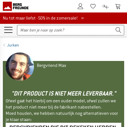
De klantenaccount
Naar
Naar de verlanglijs
Naar de pro
Nu tot maar liefst -50% in de zomersale!
Nu tot maar liefst -50% in de zomersale! »
Jurken
Bergvriend Max
"DIT PRODUCT IS NIET MEER LEVERBAAR."
Ofwel gaat het hierbij om een ouder model, ofwel zullen we
het product niet meer bij de fabrikant nabestellen.
Moed houden, we hebben natuurlijk nog alternatieven voor
je klaar staan: