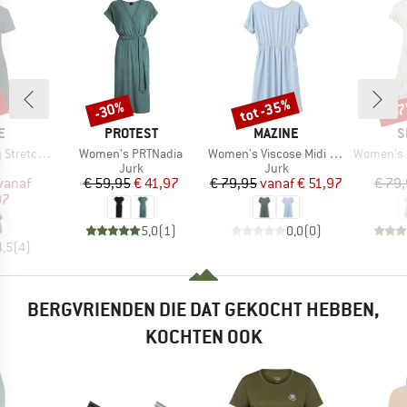
%
tot -35%
-30%
-4
Korting
Korting
Kort
MERK
MERK
M
E
PROTEST
MAZINE
S
Artikel
Artikel
Artikel
tch Dress
Women's PRTNadia
Women's Viscose Midi Dress
Women's Padm
uctgroep
Productgroep
Productgroep
Jurk
Jurk
ijs
rlaagde prijs
Prijs
Verlaagde prijs
Prijs
Verlaagde prijs
vanaf
€ 59,95
€ 41,97
€ 79,95
vanaf
€ 51,97
€ 79
97
5,0
(
1
)
0,0
(
0
)
4,5
(
4
)
BERGVRIENDEN DIE DAT GEKOCHT HEBBEN,
KOCHTEN OOK