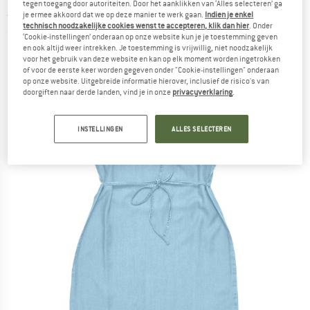
tegen toegang door autoriteiten. Door het aanklikken van ‘Alles selecteren’ ga
Jurk
je ermee akkoord dat we op deze manier te werk gaan.
Indien je enkel
technisch noodzakelijke cookies wenst te accepteren, klik dan hier
. Onder
(0)
‘Cookie-instellingen’ onderaan op onze website kun je je toestemming geven
en ook altijd weer intrekken. Je toestemming is vrijwillig, niet noodzakelijk
voor het gebruik van deze website en kan op elk moment worden ingetrokken
of voor de eerste keer worden gegeven onder "Cookie-instellingen" onderaan
op onze website. Uitgebreide informatie hierover, inclusief de risico's van
doorgiften naar derde landen, vind je in onze
privacyverklaring
.
INSTELLINGEN
ALLES SELECTEREN