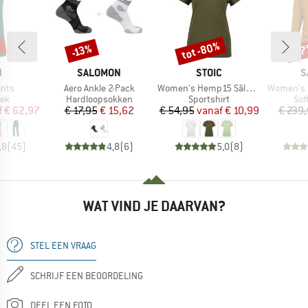
%
tot -80%
-5
-13%
Korting
Korting
Kort
K
MERK
MERK
M
N
SALOMON
STOIC
S
Artikel
Artikel
Artikel
ants
Aero Ankle 2-Pack
Women's Hemp15 SälkaSt. II S/S
Women's Pedroc T
tgroep
Productgroep
Productgroep
Pro
oek
Hardloopsokken
Sportshirt
Sof
ijs
rlaagde prijs
Prijs
Verlaagde prijs
Prijs
Verlaagde prijs
f
€ 62,97
€ 17,95
€ 15,62
€ 54,95
vanaf
€ 10,99
€ 239
,8
(
45
)
4,8
(
6
)
5,0
(
8
)
WAT VIND JE DAARVAN?
STEL EEN VRAAG
SCHRIJF EEN BEOORDELING
DEEL EEN FOTO