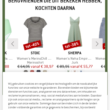
BERGVRIENDEN DIE DIT BEKEKEN HEBBEN,
KOCHTEN DAARNA
tot -40%
tot -38%
-2
Korting
Korting
Kort
PEAK
MERK
STOIC
MERK
SHERPA
s High Waist
Artikel
Women's MerinoChill MMXX. Göteborg Loose Tee St
Artikel
Women's Neha Empire Dress
Artikel
Women's MMXX. 
groep
ekje
Productgroep
Merinoshirt
Productgroep
Jurk
ijs
rlaagde prijs
 12,88
€ 64,95
vanaf
Prijs
Verlaagde prijs
€ 38,97
€ 89,95
vanaf
Prijs
Verlaagde prijs
€ 55,77
€ 69,
4,7
(
3
)
4,6
(
59
)
4,5
(
2
)
Wij gebruiken cookies en vergelijkbare technologieën om de noodzakelijke
functies van onze website te garanderen. Bovendien bieden we bijkomende
diensten en functies aan, analyseren we ons dataverkeer, om inhouden en
reclame te personaliseren, resp. social-mediafuncties aan te bieden. Daardoor
zijn ook onze social-media-, reclame- en analysepartners op de hoogte van je
gebruik van onze website. Sommige daarvan bevinden zich in derde landen
MAZINE
-
Women's Sleeveless Denim Dress -
zonder voldoende garanties om je gegevens te beschermen, bijvoorbeeld