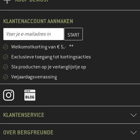
KLANTENACCOUNT AANMAKEN
Vul je e-mailadres hier in en maak in de volgende stap je klanten
E-mailadres
Welkomstkorting van € 5,- **
Exclusieve toegang tot kortingsacties
Sla producten op je verlanglijstje op
Verjaardagsverrassing
KLANTENSERVICE
OVER BERGFREUNDE