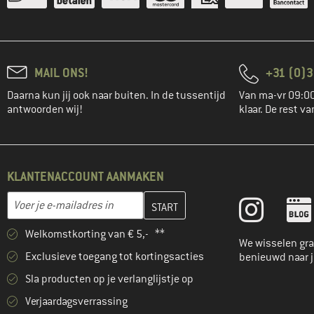
MAIL ONS!
+31 (0)3
Daarna kun jij ook naar buiten. In de tussentijd
Van ma-vr 09:00
antwoorden wij!
klaar. De rest va
KLANTENACCOUNT AANMAKEN
Vul je e-mailadres hier in en maak in de volgende stap je klanten
E-mailadres
Welkomstkorting van € 5,- **
We wisselen gra
Exclusieve toegang tot kortingsacties
benieuwd naar 
Sla producten op je verlanglijstje op
Verjaardagsverrassing