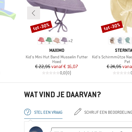
tot -30%
tot -30%
Korting
Korting
+
2
MERK
MERK
MAXIMO
STERNT
Artikel
Artikel
Kid's Mini Hut Band Musselin Futter
Kid's Schirmmütze Nacken M
oep
Productgroep
Pro
Hoed
Pet
de prijs
Prijs
Verlaagde prijs
Pr
Ve
€ 22,95
vanaf
€ 16,07
€ 24,95
vana
)
0,0
(
0
)
WAT VIND JE DAARVAN?
STEL EEN VRAAG
SCHRIJF EEN BEOORDELIN