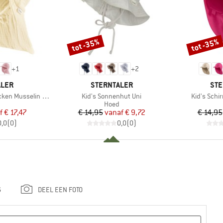
tot -35%
tot -35%
Korting
Korting
+
1
+
2
MERK
ME
ALER
STERNTALER
STE
Artikel
Artikel
usselin Bindeband
Kid's Sonnenhut Uni
Kid's Sch
ductgroep
Productgroep
Hoed
ijs
rlaagde prijs
Prijs
Verlaagde prijs
f
€ 17,47
€ 14,95
vanaf
€ 9,72
€ 14,95
0,0
(
0
)
0,0
(
0
)
G
DEEL EEN FOTO