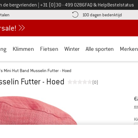
Bel ons op
an de bergvrienden
|
+31 (0)30 - 499 0286
FAQ & Help
Bestelstatus
vind de betalingsinformatie hier! Opent in een infovak
Vind de b
etalen
100 dagen bedenktijd
ing
Klimmen
Fietsen
Winter
Alle sporten
Merken
's Mini Hut Band Musselin Futter - Hoed
selin Futter - Hoed
(0)
Oo
Pr
€
ex
Kl