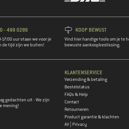
0 - 499 0286
KOOP BEWUST
-17:00 uur staan we voor je
Vind hier handige tools om je te h
n de tijd zijn we buiten!
bewuste aankoopbeslissing.
KLANTENSERVICE
Verzending & betaling
account aan
Bestelstatus
FAQs & Help
ag gedachten uit - We zijn
Contact
je mening!
Retourneren
Product garantie & klachten
|
AV
Privacy