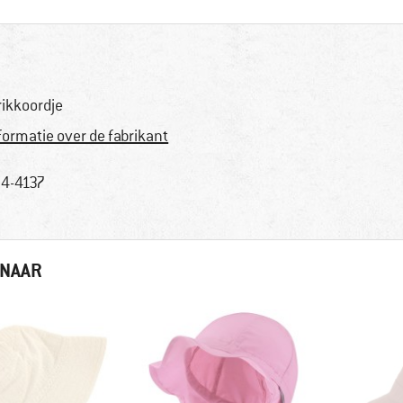
rikkoordje
formatie over de fabrikant
4-4137
 NAAR