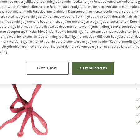
n cookies en vergelijkbare technologieën om de noodzakelijke functies van onze website te 
eden we bijkomende diensten en functies aan, analyseren we ons dataverkeer, om inhouden 
Ki
n, resp. social-mediafuncties aan te bieden. Daardoor zijn ook onze social-media-, reclame-
ers op de hoogte van je gebruik van onze website. Sommige daarvan bevinden zich in derde 
ranties om je gegevens te beschermen, bijvoorbeeld tegen toegang door autoriteiten. Door h
lecteren’ ga je ermee akkoord dat we op deze manier te werk gaan.
Indien je enkel technisch 
M
 te accepteren, klik dan hier
. Onder ‘Cookie-instellingen’ onderaan op onze website kun je 
altijd weer intrekken. Je toestemming is vrijwillig, niet noodzakelijk voor het gebruik van d
oment worden ingetrokken of voor de eerste keer worden gegeven onder "Cookie-instellingen
Le
 Uitgebreide informatie hierover, inclusief de risico's van doorgiften naar derde landen, vind 
Aa
aring
.
INSTELLINGEN
ALLES SELECTEREN