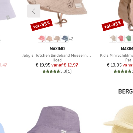
tot -35%
tot -35%
Korting
Korting
+
2
MERK
MERK
MAXIMO
MAXI
Artikel
Artikel
Baby's Hütchen Bindeband Musselinstoff Futter
Kid's Mini Schildm
oep
Productgroep
Pro
Hoed
Pet
de prijs
Prijs
Verlaagde prijs
Pr
Ve
9,47
€ 19,95
vanaf
€ 12,97
€ 19,95
vana
)
5,0
(
1
)
BERG