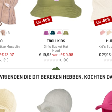
tot -50%
tot -60%
Korting
Korting
+
3
MERK
ME
MO
TROLLKIDS
HUT
Artikel
Artikel
ütze Musselin
Girl's Bucket Hat
Kid's Bu
ductgroep
Productgroep
Hoed
ijs
rlaagde prijs
Prijs
Verlaagde prijs
f
€ 12,97
€ 19,95
vanaf
€ 9,98
€ 27,95
5,0
(
1
)
0,0
(
0
)
VRIENDEN DIE DIT BEKEKEN HEBBEN, KOCHTEN D