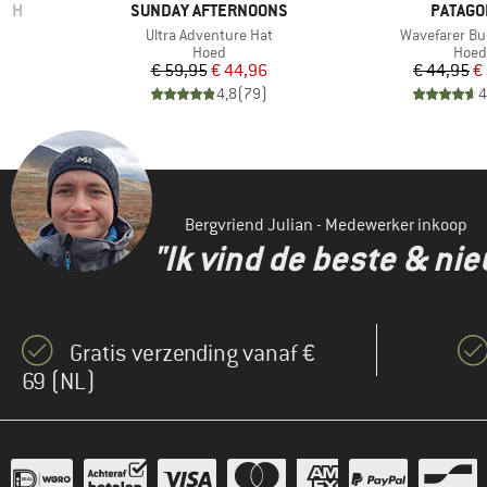
MERK
MERK
RCH
SUNDAY AFTERNOONS
PATAGO
Artikel
Artikel
Ultra Adventure Hat
Wavefarer Bu
oep
Productgroep
Prod
Hoed
Hoed
de prijs
Prijs
Verlaagde prijs
Pr
Ve
6
€ 59,95
€ 44,96
€ 44,95
€
)
4,8
(
79
)
4
Bergvriend Julian - Medewerker inkoop
"Ik vind de beste & ni
Gratis verzending vanaf €
69 (NL)