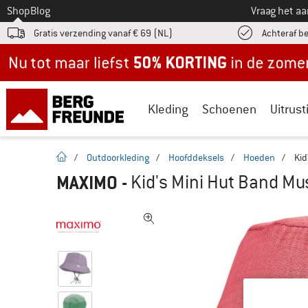
Naar
Shop
Blog
Vraag het a
Gratis verzending vanaf € 69 (NL)
Achteraf b
Nu tot maar liefst -50% in de zomersale!
Kleding
Schoenen
Uitrust
Startpagina
/
Outdoorkleding
/
Hoofddeksels
/
Hoeden
/
Kid
MAXIMO
-
Kid's Mini Hut Band Mus