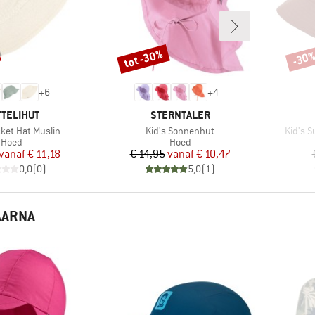
tot -30%
-30
Korting
Korti
+
6
+
4
RK
MERK
TELIHUT
STERNTALER
Artikel
Artikel
cket Hat Muslin
Kid's Sonnenhut
Kid's 
Productgroep
Productgroep
Hoed
Hoed
Prijs
Verlaagde prijs
Prijs
Verlaagde prijs
vanaf
€ 11,18
€ 14,95
vanaf
€ 10,47
0,0
(
0
)
5,0
(
1
)
AARNA