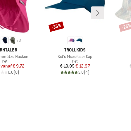
-35%
-25
Korting
Korti
+
8
RK
MERK
RNTALER
TROLLKIDS
Artikel
irmmütze Nacken
Kid's Microfaser Cap
Productgroep
Productgroep
Pet
Pet
Prijs
Verlaagde prijs
Prijs
Verlaagde prijs
vanaf
€ 9,72
€ 19,95
€ 12,97
0,0
(
0
)
5,0
(
4
)