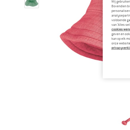
Wij gebruike
Bovendien bi
personalisere
analysepartn
voldoende ga
van ‘Alles se
cookies wenst
geven en ook 
kan op elk m
onze website.
privacyverkl