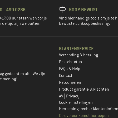
0 - 499 0286
KOOP BEWUST
-17:00 uur staan we voor je
Vind hier handige tools om je te h
n de tijd zijn we buiten!
bewuste aankoopbeslissing.
KLANTENSERVICE
Verzending & betaling
account aan
Bestelstatus
FAQs & Help
ag gedachten uit - We zijn
Contact
je mening!
Retourneren
Product garantie & klachten
|
AV
Privacy
Cookie instellingen
Herroepingsrecht / klanteninform
De overeenkomst herroepen