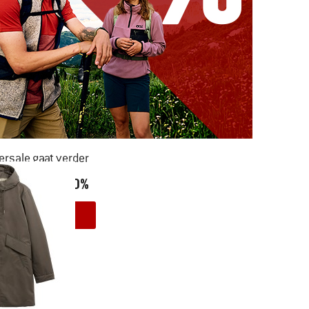
rsale gaat verder
AR LIEFST -50%
NAAR DE SALE