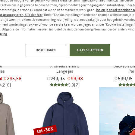
ers op de hoogte van je gebruik van onze website. Sommige daarvan bevinden zich in derde 
ranties om je gegevens te beschermen, bijvoorbeeld tegen toegang door autoriteiten. Door h
lecteren’ ga je ermee akkoord dat we op deze manier te werk gaan.
Indien je enkel technisch 
-60%
-60%
 te accepteren, klik dan hier
. Onder ‘Cookie-instellingen’ onderaan op onze website kun je 
altijd weer intrekken. Je toestemming is vrijwillig, niet noodzakelijk voor het gebruik van d
oment worden ingetrokken of voor de eerste keer worden gegeven onder "Cookie-instellingen
 Uitgebreide informatie hierover, inclusief de risico's van doorgiften naar derde landen, vind 
aring
.
INSTELLINGEN
ALLES SELECTEREN
NE
DIDRIKSONS
PATAG
er
Andreas Parka 2
Jackson Gla
jas
Lange jas
Par
f € 295,58
€ 249,95
€ 99,98
€ 599,95
4,2
(6)
5,0
(7)
tot -30%