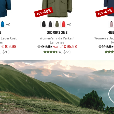
tot -60%
tot -47%
Korting
Korting
+
2
+
2
MERK
ME
E
DIDRIKSONS
HEB
Artikel
Artikel
 Layer Coat
Women's Frida Parka 7
Women's Jac
tgroep
Productgroep
P
as
Lange jas
R
ijs
rlaagde prijs
Prijs
Verlaagde prijs
f
€ 109,98
€ 239,95
vanaf
€ 95,98
€ 149,95
,5
(
26
)
4,5
(
22
)