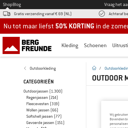
Naar
Shop
Blog
Vraag het a
Gratis verzending vanaf € 69 (NL)
Achteraf b
Nu tot maar liefst -50% in de zomersale!
Kleding
Schoenen
Uitrust
Startpagina
Outdoorkleding
/
Outdoorkledi
OUTDOOR M
CATEGORIEËN
Outdoorjassen
(1.300)
Regenjassen
(214)
Fleecevesten
(319)
Wollen jassen
(66)
Wij gebruike
Softshell jassen
(77)
Bovendien bi
Gevoerde jassen
(151)
personalisere