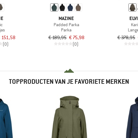
NE
MAZINE
ELV
ic
Padded Parka
Kar
jas
Parka
Lange
 151,58
€ 189,95
€ 75,98
€ 378,95
(0)
(0)
TOPPRODUCTEN VAN JE FAVORIETE MERKEN