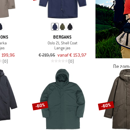
SONS
BERGANS
arka
Oslo 2L Shell Coat
jas
Lange jas
 199,96
€ 219,95
vanaf € 153,97
(0)
(0)
De zome
NU TOT MA
-60%
-60%