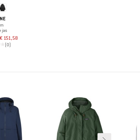
INE
im
 jas
€ 151,58
(0)