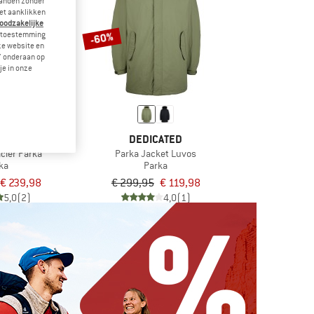
landen zonder
et aanklikken
noodzakelijke
-60%
je toestemming
eze website en
" onderaan op
je in onze
ONIA
DEDICATED
cier Parka
Parka Jacket Luvos
ka
Parka
€ 239,98
€ 299,95
€ 119,98
5,0
(2)
4,0
(1)