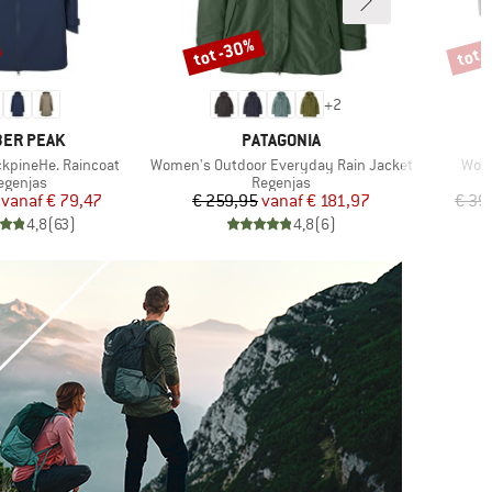
tot -30%
tot 
Korting
Korti
+
2
RK
MERK
ER PEAK
PATAGONIA
Artikel
Artik
kpineHe. Raincoat
Women's Outdoor Everyday Rain Jacket
Wome
roductgroep
Productgroep
egenjas
Regenjas
Prijs
Verlaagde prijs
Prijs
Verlaagde prijs
vanaf
€ 79,47
€ 259,95
vanaf
€ 181,97
€ 39
4,8
(
63
)
4,8
(
6
)