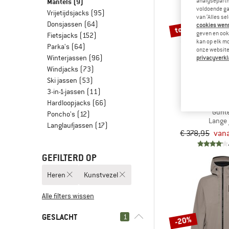
Mantels
(9)
analysepartn
voldoende ga
Vrijetijdsjacks
(95)
van ‘Alles se
Donsjassen
(64)
tot -22%
cookies wenst
geven en ook 
Fietsjacks
(152)
kan op elk m
Parka's
(64)
onze website.
Winterjassen
(96)
privacyverkl
Windjacks
(73)
Ski jassen
(53)
3-in-1-jassen
(11)
ELVI
Hardloopjacks
(66)
Gunt
Poncho's
(12)
Lange 
Langlaufjassen
(17)
€ 378,95
vana
GEFILTERD OP
Heren
Kunstvezel
Alle filters wissen
GESLACHT
1
-20%