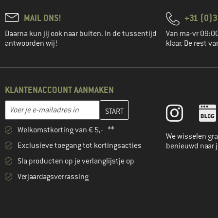
MAIL ONS!
+31 (0)3
Daarna kun jij ook naar buiten. In de tussentijd
Van ma-vr 09:00
antwoorden wij!
klaar. De rest va
KLANTENACCOUNT AANMAKEN
Vul je e-mailadres hier in en maak in de volgende stap je klanten
E-mailadres
Welkomstkorting van € 5,- **
We wisselen gra
Exclusieve toegang tot kortingsacties
benieuwd naar 
Sla producten op je verlanglijstje op
Verjaardagsverrassing