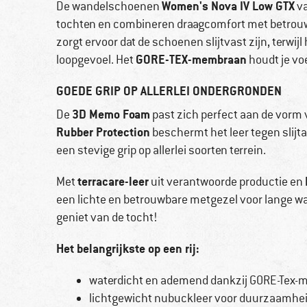
Women's Nova IV Low GTX
De wandelschoenen
va
tochten en combineren draagcomfort met betro
zorgt ervoor dat de schoenen slijtvast zijn, terwijl
GORE-TEX-membraan
loopgevoel. Het
houdt je vo
GOEDE GRIP OP ALLERLEI ONDERGRONDEN
3D Memo Foam
De
past zich perfect aan de vorm 
Rubber Protection
beschermt het leer tegen slijt
een stevige grip op allerlei soorten terrein.
terracare-leer
Met
uit verantwoorde productie en
een lichte en betrouwbare metgezel voor lange w
geniet van de tocht!
Het belangrijkste op een rij:
waterdicht en ademend dankzij GORE-Tex
lichtgewicht nubuckleer voor duurzaamhe