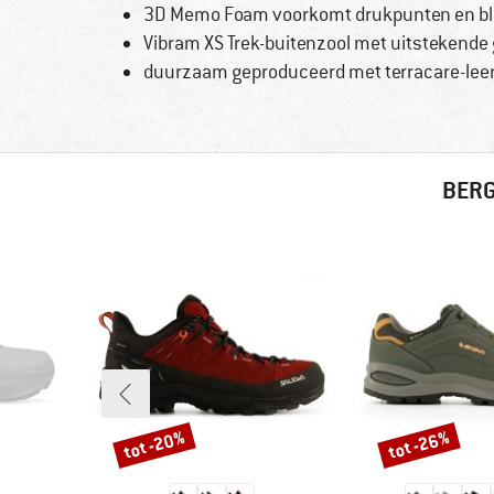
3D Memo Foam voorkomt drukpunten en bl
Vibram XS Trek-buitenzool met uitstekende g
duurzaam geproduceerd met terracare-leer e
BERG
tot -20%
tot -26%
Korting
Korting