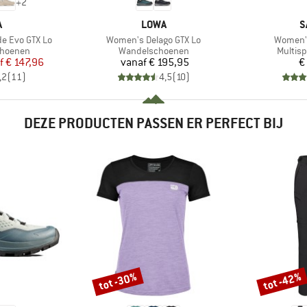
+
2
K
MERK
M
A
LOWA
S
Artikel
Artikel
e Evo GTX Lo
Women's Delago GTX Lo
Women's
p
Productgroep
Produc
choenen
Wandelschoenen
Multis
ijs
rlaagde prijs
Prijs
f
€ 147,96
vanaf
€ 195,95
€
,2
(
11
)
4,5
(
10
)
DEZE PRODUCTEN PASSEN ER PERFECT BIJ
tot -30%
tot -42%
Korting
Korting