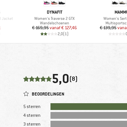
MERK
MERK
S
DYNAFIT
MAMM
Artikel
Artikel
I Jacket
Women's Traverse 2 GTX
Women's Serti
p
Productgroep
Productgroe
Wandelschoenen
Multisports
de prijs
Prijs
Verlaagde prijs
Pr
Ve
1
€ 169,95
vanaf
€ 127,46
€ 139,95
vana
)
2,0
(
1
)
5,0
(8)
BEOORDELINGEN
5 sterren
4 sterren
3 sterren