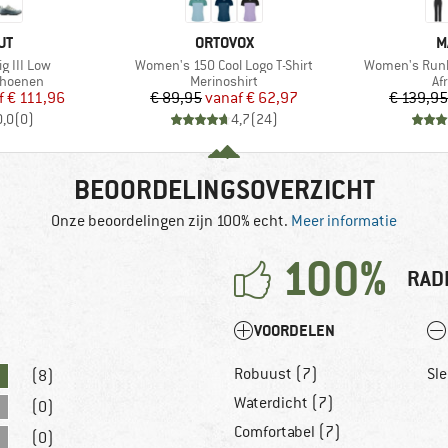
MERK
M
UT
ORTOVOX
M
Artikel
Artikel
g III Low
Women's 150 Cool Logo T-Shirt
Women's Runbo
p
Productgroep
Pr
choenen
Merinoshirt
Af
ijs
rlaagde prijs
Prijs
Verlaagde prijs
f
€ 111,96
€ 89,95
vanaf
€ 62,97
€ 139,95
0,0
(
0
)
4,7
(
24
)
BEOORDELINGSOVERZICHT
Onze beoordelingen zijn 100% echt.
Meer informatie
100%
RAD
VOORDELEN
Robuust (7)
Sle
(8)
Waterdicht (7)
(0)
Comfortabel (7)
(0)