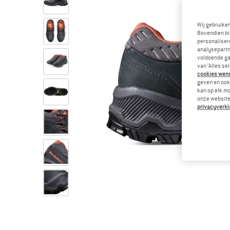
Wij gebruike
Bovendien bi
personalisere
analysepartn
voldoende ga
van ‘Alles se
cookies wenst
geven en ook 
kan op elk m
onze website.
privacyverkl