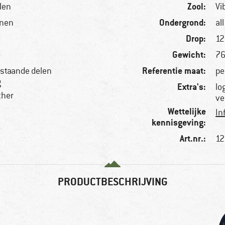
Zool:
len
Vi
Ondergrond:
enen
al
Drop:
1
Gewicht:
76
Referentie maat:
bestaande delen
pe
g
Extra's:
lo
ther
ve
Wettelijke
In
kennisgeving:
Art.nr.:
12
PRODUCTBESCHRIJVING