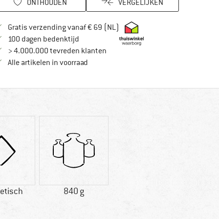
ONTHOUDEN
VERGELIJKEN
Vind hier de verzendinformatie
Gratis verzending vanaf € 69 (NL)
Vind de betalingsinformatie hier! Opent in
100 dagen bedenktijd
> 4.000.000 tevreden klanten
Alle artikelen in voorraad
etisch
840 g