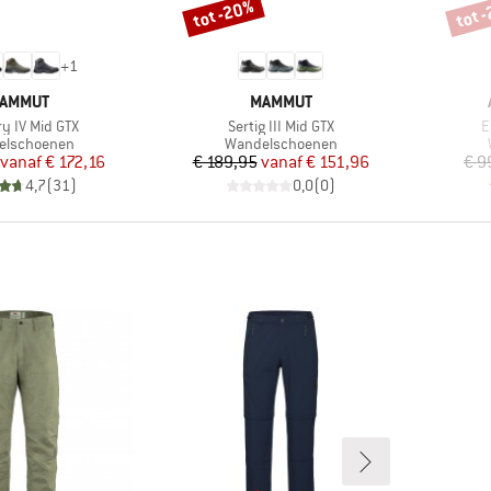
tot -20%
tot 
Korting
Korti
+
1
ERK
MERK
AMMUT
MAMMUT
Artikel
A
y IV Mid GTX
Sertig III Mid GTX
E
ctgroep
Productgroep
elschoenen
Wandelschoenen
Prijs
Verlaagde prijs
Prijs
Verlaagde prijs
vanaf
€ 172,16
€ 189,95
vanaf
€ 151,96
€ 9
4,7
(
31
)
0,0
(
0
)