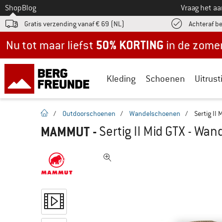
Naar
Shop
Blog
Vraag het a
Gratis verzending vanaf € 69 (NL)
Achteraf b
Nu tot maar liefst -50% in de zomersale!
Kleding
Schoenen
Uitrust
Startpagina
/
Outdoorschoenen
/
Wandelschoenen
/
Sertig II
MAMMUT
-
Sertig II Mid GTX - Wa