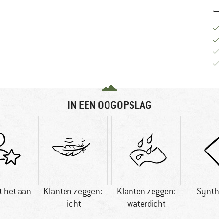
IN EEN OOGOPSLAG
t het aan
Klanten zeggen:
Klanten zeggen:
Synth
licht
waterdicht