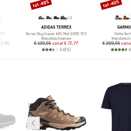
tot -48%
tot -40%
Korting
Korting
+
1
MERK
MERK
ADIDAS TERREX
GARMO
Artikel
Artikel
TEX
Terrex Skychaser AX5 Mid GORE-TEX
Vetta Tec
Productgroep
Productgro
n
Wandelschoenen
Wandelsch
de prijs
Prijs
Verlaagde prijs
Pr
Ve
52,96
€ 139,95
vanaf
€ 72,77
€ 209,95
vana
)
3,4
(
5
)
4