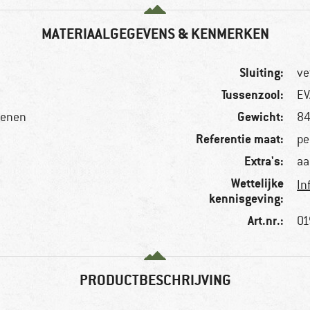
MATERIAALGEGEVENS & KENMERKEN
Sluiting:
ve
Tussenzool:
EV
Gewicht:
oenen
84
Referentie maat:
pe
Extra's:
aa
Wettelijke
In
kennisgeving:
Art.nr.:
01
PRODUCTBESCHRIJVING