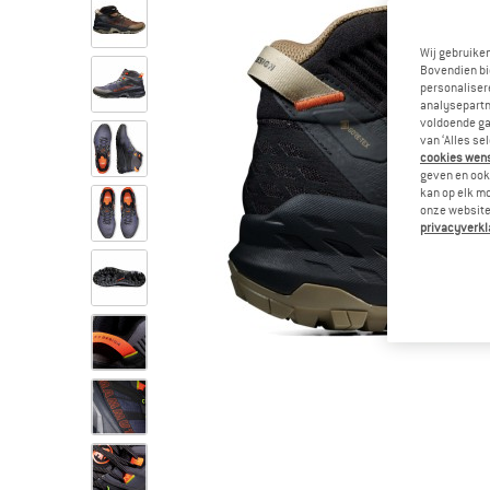
Wij gebruike
Bovendien bi
personalisere
analysepartn
voldoende ga
van ‘Alles se
cookies wenst
geven en ook 
kan op elk m
onze website.
privacyverkl