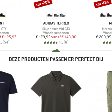
tot -20%
tot -18%
Korting
Korting
MERK
M
NT
ADIDAS TERREX
M
Artikel
Artikel
h GTX
Skychaser Mid GTX
Mercur
ep
Productgroep
Produ
oenen
Wandelschoenen
Wand
ijs
rlaagde prijs
Prijs
Verlaagde prijs
f
€ 125,97
€ 179,95
vanaf
€ 143,96
€ 209,95
,5
(
54
)
4,5
(
6
)
DEZE PRODUCTEN PASSEN ER PERFECT BIJ