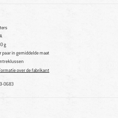
ters
A
0 g
r paar in gemiddelde maat
ntreklussen
formatie over de fabrikant
9-0683