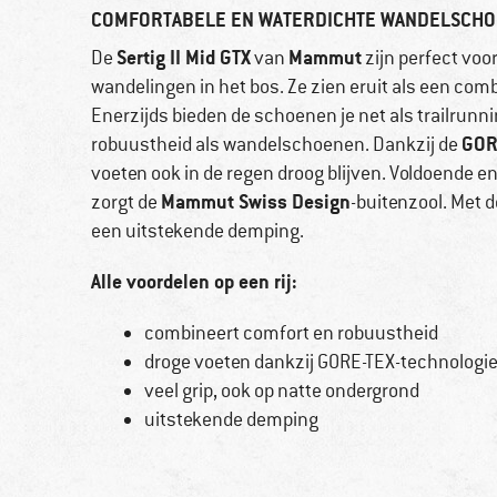
COMFORTABELE EN WATERDICHTE WANDELSCH
Sertig II Mid GTX
Mammut
De
van
zijn perfect voo
wandelingen in het bos. Ze zien eruit als een co
Enerzijds bieden de schoenen je net als trailrun
GOR
robuustheid als wandelschoenen. Dankzij de
voeten ook in de regen droog blijven. Voldoende en
Mammut Swiss Design
zorgt de
-buitenzool. Met 
een uitstekende demping.
Alle voordelen op een rij:
combineert comfort en robuustheid
droge voeten dankzij GORE-TEX-technologi
veel grip, ook op natte ondergrond
uitstekende demping