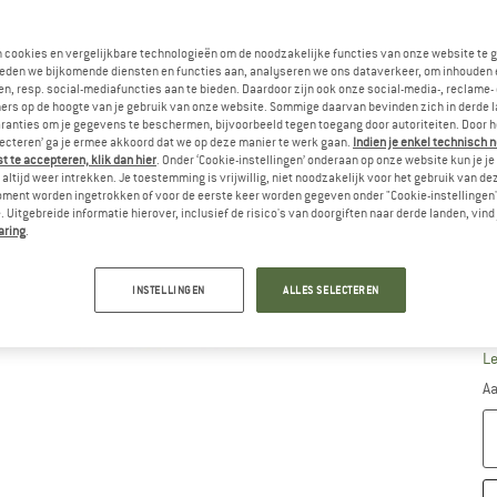
n cookies en vergelijkbare technologieën om de noodzakelijke functies van onze website te 
Ki
eden we bijkomende diensten en functies aan, analyseren we ons dataverkeer, om inhouden 
n, resp. social-mediafuncties aan te bieden. Daardoor zijn ook onze social-media-, reclame-
ers op de hoogte van je gebruik van onze website. Sommige daarvan bevinden zich in derde 
ranties om je gegevens te beschermen, bijvoorbeeld tegen toegang door autoriteiten. Door h
lecteren’ ga je ermee akkoord dat we op deze manier te werk gaan.
Indien je enkel technisch 
 te accepteren, klik dan hier
. Onder ‘Cookie-instellingen’ onderaan op onze website kun je 
altijd weer intrekken. Je toestemming is vrijwillig, niet noodzakelijk voor het gebruik van d
oment worden ingetrokken of voor de eerste keer worden gegeven onder "Cookie-instellingen
 Uitgebreide informatie hierover, inclusief de risico's van doorgiften naar derde landen, vind 
aring
.
INSTELLINGEN
ALLES SELECTEREN
M
Le
Aa