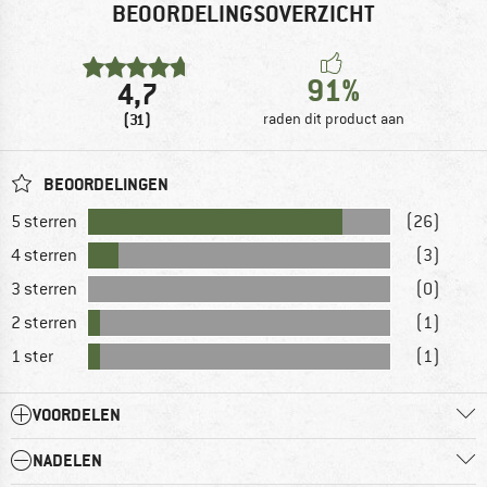
BEOORDELINGSOVERZICHT
91%
4,7
(31)
raden dit product aan
BEOORDELINGEN
5 sterren
(26)
4 sterren
(3)
3 sterren
(0)
2 sterren
(1)
1 ster
(1)
VOORDELEN
NADELEN