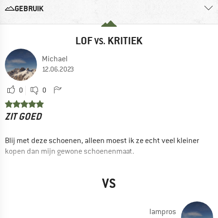
GEBRUIK
LOF
KRITIEK
VS.
Michael
12.06.2023
0
0
ZIT GOED
Blij met deze schoenen, alleen moest ik ze echt veel kleiner
kopen dan mijn gewone schoenenmaat.
--- review of an older model ---
VS
VOORDELEN
Goede grip
lampros
Waterdicht