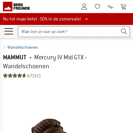
De klantenaccount
Naar
Naar de verlanglijs
Naar de pro
Nu tot maar liefst -50% in de zomersale!
Nu tot maar liefst -50% in de zomersale! »
Wandelschoenen
MAMMUT
-
Mercury IV Mid GTX -
Wandelschoenen
4,7
(31)