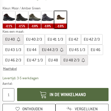
Kleur:
Moor / Amber Green
-11%
-15%
-18%
-18%
-18%
Kies een maat:
EU
40
EU
40 2/3
EU
41 1/3
EU
42
EU
42 2/3
EU
43 1/3
EU
44
EU
44 2/3
EU
45 1/3
EU
46
EU
46 2/3
EU
47 1/3
EU
48
EU
48 2/3
Maattabel
De link wordt geopend in een infovak en bevat le
Levertijd: 3-5 werkdagen
Aantal:
IN DE WINKELMAND
ONTHOUDEN
VERGELIJKEN