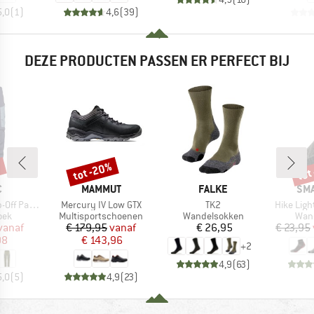
5,0
(
1
)
4,6
(
39
)
DEZE PRODUCTEN PASSEN ER PERFECT BIJ
%
tot -20%
tot
Korting
Kort
K
MERK
MERK
ME
C
MAMMUT
FALKE
SM
Artikel
Artikel
Artikel
Pants Light
Mercury IV Low GTX
TK2
Hike Ligh
groep
Productgroep
Productgroep
Prod
oek
Multisportschoenen
Wandelsokken
Wan
ijs
rlaagde prijs
Prijs
Verlaagde prijs
Prijs
vanaf
€ 179,95
vanaf
€ 26,95
€ 23,95
98
€ 143,96
+
2
4,9
(
63
)
5,0
(
5
)
4,9
(
23
)