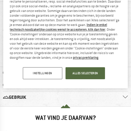
reclame te personaliseren, resp. social-mediafuncties aan te bieden. Daardoor
zijn ook onze social-media-, reclame- en analysepartners op de hoogte van je
BEOORDELINGEN
gebruik van onze website. Sommige daarvan bevinden zich in derde landen
zonder voldoende garanties om je gegevens te beschermen, bijvoorbeeld
5 sterren
(2)
tegen toegang door autoriteiten. Door het aanklikken van ‘Alles selecteren’ ga
je ermee akkoord dat we op deze manier te werk gaan.
Indien je enkel
4 sterren
(2)
technisch noodzakelijke cookies wenst te accepteren, klik dan hier
. Onder
‘Cookie-instellingen’ onderaan op onze website kun je je toestemming geven
3 sterren
(1)
en ook altijd weer intrekken. Je toestemming is vrijwillig, niet noodzakelijk
voor het gebruik van deze website en kan op elk moment worden ingetrokken
2 sterren
(0)
of voor de eerste keer worden gegeven onder "Cookie-instellingen" onderaan
op onze website. Uitgebreide informatie hierover, inclusief de risico's van
1 ster
(0)
doorgiften naar derde landen, vind je in onze
privacyverklaring
.
VOORDELEN
INSTELLINGEN
ALLES SELECTEREN
NADELEN
GEBRUIK
WAT VIND JE DAARVAN?