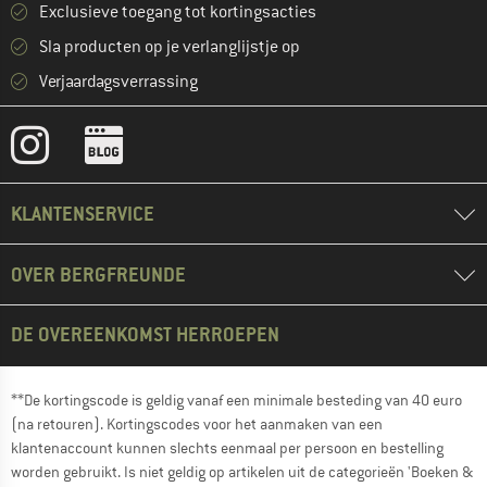
Exclusieve toegang tot kortingsacties
Sla producten op je verlanglijstje op
Verjaardagsverrassing
KLANTENSERVICE
OVER BERGFREUNDE
DE OVEREENKOMST HERROEPEN
**De kortingscode is geldig vanaf een minimale besteding van 40 euro
(na retouren). Kortingscodes voor het aanmaken van een
klantenaccount kunnen slechts eenmaal per persoon en bestelling
worden gebruikt. Is niet geldig op artikelen uit de categorieën 'Boeken &