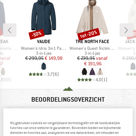
%
tot -20%
-50%
-5
Korting
Korting
Kort
MERK
MERK
MERK
PEAK
VAUDE
THE NORTH FACE
JACK
Artikel
Artikel
Artikel
 Raincoat
Women's Idris 3in1 Parka III
Women's Quest Triclimate
Women's Rot
tgroep
Productgroep
Productgroep
P
as
3-in-1-jas
3-in-1-jas
3
ijs
rlaagde prijs
Prijs
Verlaagde prijs
Prijs
Verlaagde prijs
vanaf
€ 299,95
€ 149,98
€ 239,95
vanaf
€ 259,
47
€ 191,96
3,7
(
6
)
,8
(
63
)
4,0
(
1
)
BEOORDELINGSOVERZICHT
80%
4,2
Wij gebruiken cookies en vergelijkbare technologieën om de noodzakelijke
functies van onze website te garanderen. Bovendien bieden we bijkomende
(5)
raden dit product aan
diensten en functies aan, analyseren we ons dataverkeer, om inhouden en