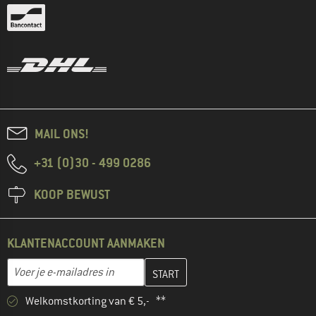
MAIL ONS!
+31 (0)30 - 499 0286
KOOP BEWUST
KLANTENACCOUNT AANMAKEN
Vul je e-mailadres hier in en maak in de volgende stap je klanten
E-mailadres
Welkomstkorting van € 5,- **