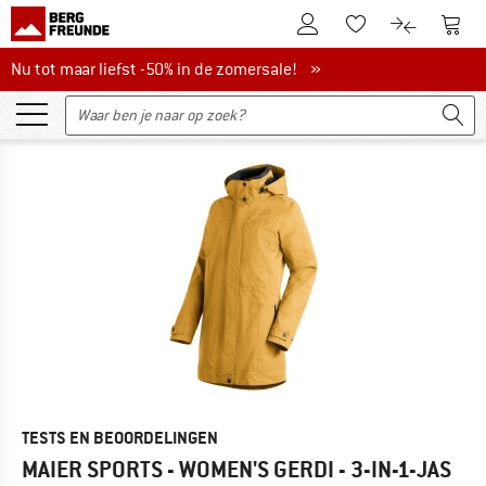
De klantenaccount
Naar
Naar de verlanglijs
Naar de pro
Nu tot maar liefst -50% in de zomersale!
Nu tot maar liefst -50% in de zomersale! »
TESTS EN BEOORDELINGEN
MAIER SPORTS - WOMEN'S GERDI - 3-IN-1-JAS