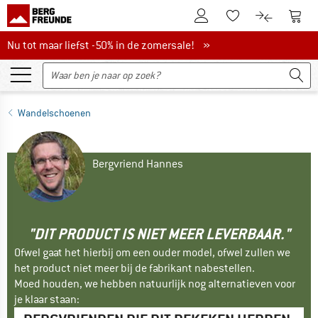
De klantenaccount
Naar
Naar de verlanglijs
Naar de pro
Nu tot maar liefst -50% in de zomersale!
Nu tot maar liefst -50% in de zomersale! »
Wandelschoenen
Bergvriend Hannes
"DIT PRODUCT IS NIET MEER LEVERBAAR."
Ofwel gaat het hierbij om een ouder model, ofwel zullen we
het product niet meer bij de fabrikant nabestellen.
Moed houden, we hebben natuurlijk nog alternatieven voor
je klaar staan: