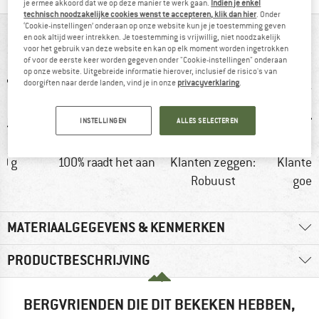
je ermee akkoord dat we op deze manier te werk gaan.
Indien je enkel
technisch noodzakelijke cookies wenst te accepteren, klik dan hier
. Onder
‘Cookie-instellingen’ onderaan op onze website kun je je toestemming geven
IN EEN OOGOPSLAG
en ook altijd weer intrekken. Je toestemming is vrijwillig, niet noodzakelijk
voor het gebruik van deze website en kan op elk moment worden ingetrokken
of voor de eerste keer worden gegeven onder "Cookie-instellingen" onderaan
op onze website. Uitgebreide informatie hierover, inclusief de risico's van
doorgiften naar derde landen, vind je in onze
privacyverklaring
.
INSTELLINGEN
ALLES SELECTEREN
0 g
100% raadt het aan
Klanten zeggen:
Klanten
Robuust
goed
MATERIAALGEGEVENS & KENMERKEN
PRODUCTBESCHRIJVING
BERGVRIENDEN DIE DIT BEKEKEN HEBBEN,