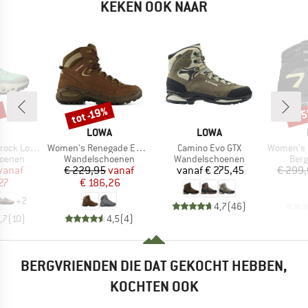
KEKEN OOK NAAR
%
tot -19%
-3
Korting
Kort
RK
MERK
MERK
LOWA
LOWA
Artikel
Artikel
Artikel
k Low WP
Women's Renegade Evo LL Mid
Camino Evo GTX
Women's 
ep
Productgroep
Productgroep
Prod
oenen
Wandelschoenen
Wandelschoenen
Ber
ijs
rlaagde prijs
Prijs
Verlaagde prijs
Prijs
vanaf
€ 229,95
vanaf
vanaf
€ 275,45
€ 299
27
€ 186,26
+
2
4,7
(
46
)
,7
(
10
)
4,5
(
4
)
BERGVRIENDEN DIE DAT GEKOCHT HEBBEN,
KOCHTEN OOK