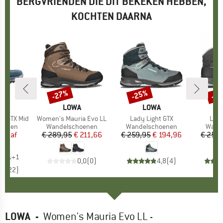
BERGVRIENDEN DIE DIT BEKEKEN HEBBEN,
KOCHTEN DAARNA
%
-27%
-25%
-2
Korting
Korting
Kort
K
A
MERK
LOWA
MERK
LOWA
o GTX Mid
Artikel
Women's Mauria Evo LL
Artikel
Lady Light GTX
Artik
Lady
oep
oenen
Productgroep
Wandelschoenen
Productgroep
Wandelschoenen
Produ
Wand
ijs
rlaagde prijs
vanaf
€ 289,95
Prijs
Verlaagde prijs
€ 211,66
€ 259,95
Prijs
Verlaagde prijs
€ 194,96
€ 259,
,96
+
1
0,0
(
0
)
4,8
(
4
)
,5
(
22
)
LOWA
-
Women's Mauria Evo LL -