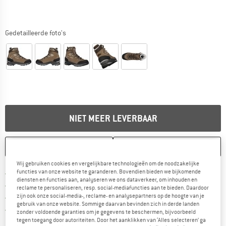
Gedetailleerde foto's
NIET MEER LEVERBAAR
ONTHOUDEN
VERGELIJKEN
Wij gebruiken cookies en vergelijkbare technologieën om de noodzakelijke
Vind hier de verzendinform
functies van onze website te garanderen. Bovendien bieden we bijkomende
Gratis verzending vanaf € 69 (NL)
diensten en functies aan, analyseren we ons dataverkeer, om inhouden en
Vind de betalingsinformatie hier! Opent
100 dagen bedenktijd
reclame te personaliseren, resp. social-mediafuncties aan te bieden. Daardoor
zijn ook onze social-media-, reclame- en analysepartners op de hoogte van je
> 4.000.000 tevreden klanten
gebruik van onze website. Sommige daarvan bevinden zich in derde landen
Alle artikelen in voorraad
zonder voldoende garanties om je gegevens te beschermen, bijvoorbeeld
tegen toegang door autoriteiten. Door het aanklikken van ‘Alles selecteren’ ga