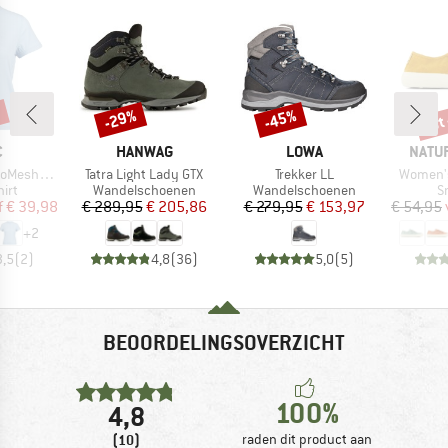
%
tot
-29%
-45%
Korting
Korting
Kort
K
MERK
MERK
MERK
C
HANWAG
LOWA
NATU
Artikel
Artikel
Artikel
mSt. T-Shirt
Tatra Light Lady GTX
Trekker LL
Women's
groep
Productgroep
Productgroep
P
irt
Wandelschoenen
Wandelschoenen
S
ijs
rlaagde prijs
Prijs
Verlaagde prijs
Prijs
Verlaagde prijs
f
€ 39,98
€ 289,95
€ 205,86
€ 279,95
€ 153,97
€ 54,95
+
2
3,5
(
2
)
4,8
(
36
)
5,0
(
5
)
BEOORDELINGSOVERZICHT
100%
4,8
(10)
raden dit product aan