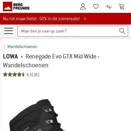
De klantenaccount
Naar
Naar de verlanglijs
Naar de pro
Nu tot maar liefst -50% in de zomersale!
Nu tot maar liefst -50% in de zomersale! »
Wandelschoenen
LOWA
-
Renegade Evo GTX Mid Wide -
Wandelschoenen
4,5
(16)