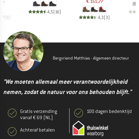
,96
€ 151,77
4,5
(
16
)
4,7
(
9
)
4,3
(
3
)
Bergvriend Matthias - Algemeen directeur
"We moeten allemaal meer verantwoordelijkheid
nemen, zodat de natuur voor ons behouden blijft."
Gratis verzending
100 dagen bedenktijd
vanaf € 69 (NL)
Achteraf betalen