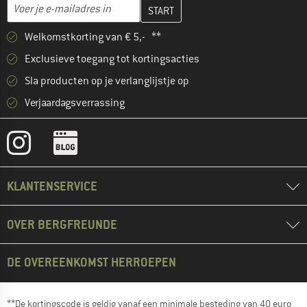
Vul je e-mailadres hier in en maak in de volgende stap je klanten
E-mailadres
Welkomstkorting van € 5,- **
Exclusieve toegang tot kortingsacties
Sla producten op je verlanglijstje op
Verjaardagsverrassing
KLANTENSERVICE
OVER BERGFREUNDE
DE OVEREENKOMST HERROEPEN
**De kortingscode is geldig vanaf een minimale besteding van 40 euro