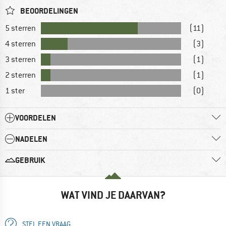
BEOORDELINGEN
5 sterren
(11)
4 sterren
(3)
3 sterren
(1)
2 sterren
(1)
1 ster
(0)
VOORDELEN
NADELEN
GEBRUIK
WAT VIND JE DAARVAN?
STEL EEN VRAAG