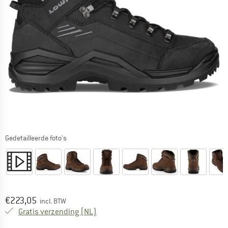
Gedetailleerde foto's
Prijs:
€
223,05
incl. BTW
Nederland. Informatie over de verzend
Gratis verzending
(NL)