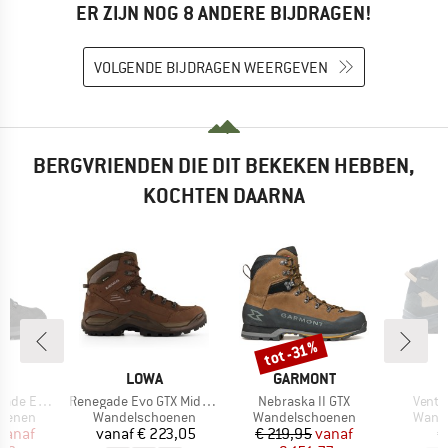
ER ZIJN NOG 8 ANDERE BIJDRAGEN!
VOLGENDE BIJDRAGEN WEERGEVEN
BERGVRIENDEN DIE DIT BEKEKEN HEBBEN,
KOCHTEN DAARNA
tot -31%
Korting
K
MERK
MERK
A
LOWA
GARMONT
Artikel
Artikel
Artike
X Mid Wide
Renegade Evo GTX Mid Wide
Nebraska II GTX
Venti
ep
Productgroep
Productgroep
Produ
oenen
Wandelschoenen
Wandelschoenen
Wand
ijs
rlaagde prijs
Prijs
Prijs
Verlaagde prijs
vanaf
vanaf
€ 223,05
€ 219,95
vanaf
€