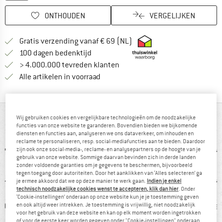
ONTHOUDEN
VERGELIJKEN
Vind hier de verzendinform
Gratis verzending vanaf € 69 (NL)
Vind de betalingsinformatie hier! Opent
100 dagen bedenktijd
> 4.000.000 tevreden klanten
Alle artikelen in voorraad
IN EEN OOGOPSLAG
Wij gebruiken cookies en vergelijkbare technologieën om de noodzakelijke
functies van onze website te garanderen. Bovendien bieden we bijkomende
diensten en functies aan, analyseren we ons dataverkeer, om inhouden en
reclame te personaliseren, resp. social-mediafuncties aan te bieden. Daardoor
zijn ook onze social-media-, reclame- en analysepartners op de hoogte van je
gebruik van onze website. Sommige daarvan bevinden zich in derde landen
zonder voldoende garanties om je gegevens te beschermen, bijvoorbeeld
tegen toegang door autoriteiten. Door het aanklikken van ‘Alles selecteren’ ga
je ermee akkoord dat we op deze manier te werk gaan.
Indien je enkel
technisch noodzakelijke cookies wenst te accepteren, klik dan hier
. Onder
‘Cookie-instellingen’ onderaan op onze website kun je je toestemming geven
0 g
GORE-TEX
Waterdicht
Vibra
en ook altijd weer intrekken. Je toestemming is vrijwillig, niet noodzakelijk
voor het gebruik van deze website en kan op elk moment worden ingetrokken
of voor de eerste keer worden gegeven onder "Cookie-instellingen" onderaan