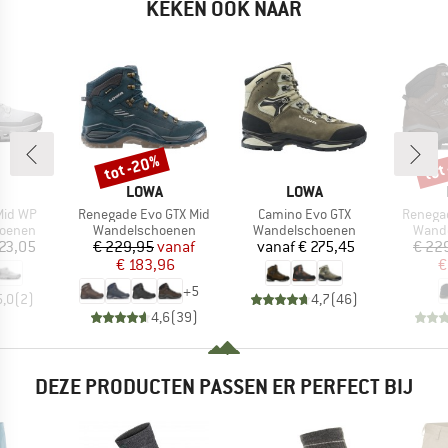
KEKEN OOK NAAR
tot -20%
tot
Korting
Kort
RK
MERK
MERK
LOWA
LOWA
Artikel
Artikel
Artikel
Mid WP
Renegade Evo GTX Mid
Camino Evo GTX
Renegad
ep
Productgroep
Productgroep
Produ
oenen
Wandelschoenen
Wandelschoenen
Wand
ijs
Prijs
Verlaagde prijs
Prijs
23,05
€ 229,95
vanaf
vanaf
€ 275,45
€ 22
€ 183,96
€
+
5
5,0
(
2
)
4,7
(
46
)
4,6
(
39
)
DEZE PRODUCTEN PASSEN ER PERFECT BIJ