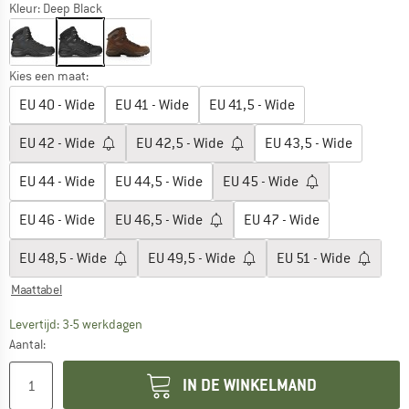
Kleur:
Deep Black
Kies een maat:
EU
40 - Wide
EU
41 - Wide
EU
41,5 - Wide
EU
42 - Wide
EU
42,5 - Wide
EU
43,5 - Wide
EU
44 - Wide
EU
44,5 - Wide
EU
45 - Wide
EU
46 - Wide
EU
46,5 - Wide
EU
47 - Wide
EU
48,5 - Wide
EU
49,5 - Wide
EU
51 - Wide
Maattabel
De link wordt geopend in een infovak en bevat le
Levertijd: 3-5 werkdagen
Aantal:
IN DE WINKELMAND