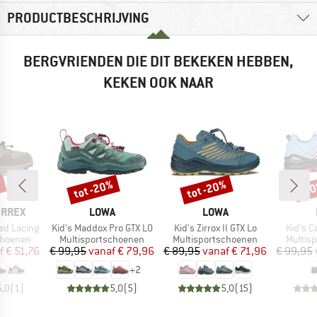
PRODUCTBESCHRIJVING
BERGVRIENDEN DIE DIT BEKEKEN HEBBEN,
KEKEN OOK NAAR
%
tot -20%
tot -20%
-3
Korting
Korting
Kort
MERK
MERK
ERREX
LOWA
LOWA
Artikel
Artikel
Artikel
ed Lacing
Kid's Maddox Pro GTX LO
Kid's Zirrox II GTX Lo
Kid's C
p
Productgroep
Productgroep
Produc
choenen
Multisportschoenen
Multisportschoenen
Multis
ijs
rlaagde prijs
Prijs
Verlaagde prijs
Prijs
Verlaagde prijs
f
€ 51,76
€ 99,95
vanaf
€ 79,96
€ 89,95
vanaf
€ 71,96
€ 99,95
+
2
5,0
(
1
)
5,0
(
5
)
5,0
(
15
)