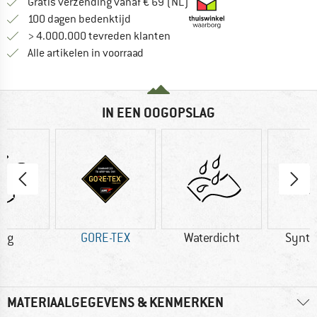
Vind hier de verzendinform
Gratis verzending vanaf € 69 (NL)
Vind de betalingsinformatie hier! Opent
100 dagen bedenktijd
> 4.000.000 tevreden klanten
Alle artikelen in voorraad
IN EEN OOGOPSLAG
0 g
GORE-TEX
Waterdicht
Synth
MATERIAALGEGEVENS & KENMERKEN