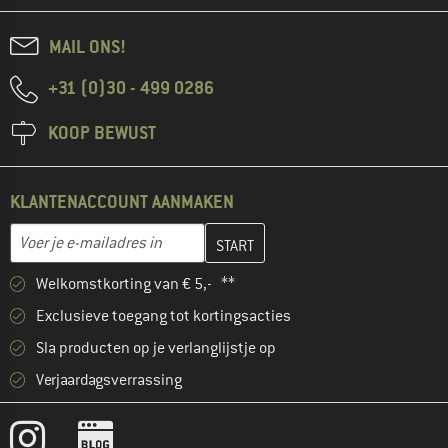
MAIL ONS!
+31 (0)30 - 499 0286
KOOP BEWUST
KLANTENACCOUNT AANMAKEN
Vul je e-mailadres hier in en maak in de volgende stap je klanten
E-mailadres
Welkomstkorting van € 5,- **
Exclusieve toegang tot kortingsacties
Sla producten op je verlanglijstje op
Verjaardagsverrassing