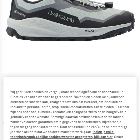
Gedetailleerde foto's
Wij gebruiken cookies en vergelijkbare technologieën om de noodzakelijke
functies van onze website te garanderen. Bovendien bieden we bijkomende
diensten en functies aan, analyseren we ons dataverkeer, om inhouden en
reclame te personaliseren, resp. social-mediafuncties aan te bieden. Daardoor
zijn ook onze social-media-, reclame- en analysepartners op de hoogte van je
gebruik van onze website. Sommige daarvan bevinden zich in derde landen
zonder voldoende garanties om je gegevens te beschermen, bijvoorbeeld
Oorspronkelijke prijs :
Prijs:
€
89,95
tegen toegang door autoriteiten. Door het aanklikken van ‘Alles selecteren’ ga
€
66,56
incl. BTW
je ermee akkoord dat we op deze manier te werk gaan.
Indien je enkel
technisch noodzakelijke cookies wenst te accepteren, klik dan hier
. Onder
Informatie over de verzendkosten. Opent in een infov
excl. Verzendkosten