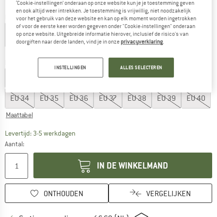
‘Cookie-instellingen’ onderaan op onze website kun je je toestemming geven
en ook altijd weer intrekken. Je toestemming is vrijwillig, niet noodzakelijk
Kleur:
Black / Grey
voor het gebruik van deze website en kan op elk moment worden ingetrokken
of voor de eerste keer worden gegeven onder "Cookie-instellingen" onderaan
op onze website. Uitgebreide informatie hierover, inclusief de risico's van
doorgiften naar derde landen, vind je in onze
privacyverklaring
.
-13%
-20%
-26%
Kies een maat:
INSTELLINGEN
ALLES SELECTEREN
EU
27
EU
28
EU
29
EU
30
EU
31
EU
32
EU
33
EU
34
EU
35
EU
36
EU
37
EU
38
EU
39
EU
40
Maattabel
De link wordt geopend in een infovak en bevat le
Levertijd: 3-5 werkdagen
Aantal:
IN DE WINKELMAND
ONTHOUDEN
VERGELIJKEN