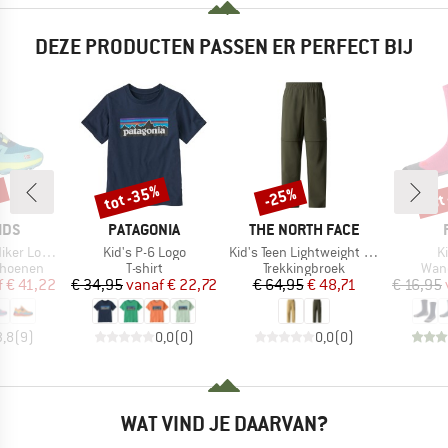
DEZE PRODUCTEN PASSEN ER PERFECT BIJ
%
tot -35%
tot
-25%
Korting
Korting
Kort
MERK
MERK
IDS
PATAGONIA
THE NORTH FACE
Artikel
Artikel
Ar
ker Low XT
Kid's P-6 Logo
Kid's Teen Lightweight Conv Hike Pant
K
p
Productgroep
Productgroep
Prod
choenen
T-shirt
Trekkingbroek
Wan
ijs
rlaagde prijs
Prijs
Verlaagde prijs
Prijs
Verlaagde prijs
f
€ 41,22
€ 34,95
vanaf
€ 22,72
€ 64,95
€ 48,71
€ 16,95
3,8
(
9
)
0,0
(
0
)
0,0
(
0
)
WAT VIND JE DAARVAN?