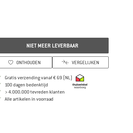
NIET MEER LEVERBAAR
ONTHOUDEN
VERGELIJKEN
Vind hier de verzendinformatie
Gratis verzending vanaf € 69 (NL)
Vind de betalingsinformatie hier! Opent in
100 dagen bedenktijd
> 4.000.000 tevreden klanten
Alle artikelen in voorraad