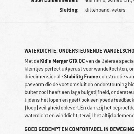
Materiaalkenmerken:
ademend, waterdicht, 
Sluiting:
klittenband, veters
WATERDICHTE, ONDERSTEUNENDE WANDELSCHO
Kid's Merger GTX QC
Met de
van de Beierse specia
kleintjes perfect uitgerust voor wandeltochten, o
Stability
Frame
driedimensionale
constructie van
pasvorm die de voet omsluit en ondersteuning bie
buitenzool heeft een lage buigstijfheid, ondersteu
tijdens het lopen en geeft ook een goede feedbac
(loop)veiligheid oplevert.En dankzij het beproefd
waterdicht en winddicht, terwijl het altijd ademend 
GOED GEDEMPT EN COMFORTABEL IN BEWEGIN