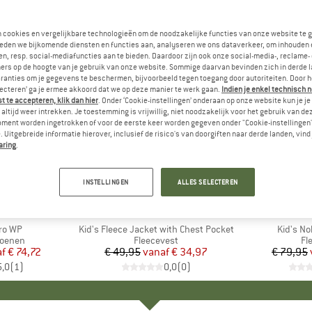
n cookies en vergelijkbare technologieën om de noodzakelijke functies van onze website te 
eden we bijkomende diensten en functies aan, analyseren we ons dataverkeer, om inhouden 
n, resp. social-mediafuncties aan te bieden. Daardoor zijn ook onze social-media-, reclame-
ers op de hoogte van je gebruik van onze website. Sommige daarvan bevinden zich in derde 
ranties om je gegevens te beschermen, bijvoorbeeld tegen toegang door autoriteiten. Door h
lecteren’ ga je ermee akkoord dat we op deze manier te werk gaan.
Indien je enkel technisch 
 te accepteren, klik dan hier
. Onder ‘Cookie-instellingen’ onderaan op onze website kun je 
altijd weer intrekken. Je toestemming is vrijwillig, niet noodzakelijk voor het gebruik van d
oment worden ingetrokken of voor de eerste keer worden gegeven onder "Cookie-instellingen
 Uitgebreide informatie hierover, inclusief de risico's van doorgiften naar derde landen, vind 
aring
.
tot -30%
tot -30%
Korting
Korting
INSTELLINGEN
ALLES SELECTEREN
PA
MERK
COLOR KIDS
M
L
ro WP
Artikel
Kid's Fleece Jacket with Chest Pocket
Artikel
Kid's No
oep
oenen
Productgroep
Fleecevest
Pr
Fl
af
ijs
rlaagde prijs
€ 74,72
€ 49,95
vanaf
Prijs
Verlaagde prijs
€ 34,97
€ 79,95
5,0
(
1
)
0,0
(
0
)