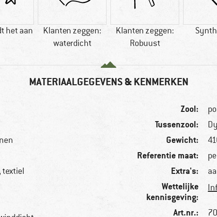
t het aan
Klanten zeggen:
Klanten zeggen:
Synth
waterdicht
Robuust
MATERIAALGEGEVENS & KENMERKEN
Zool:
po
Tussenzool:
D
Gewicht:
enen
41
Referentie maat:
pe
Extra's:
textiel
aa
Wettelijke
In
kennisgeving:
Art.nr.:
70