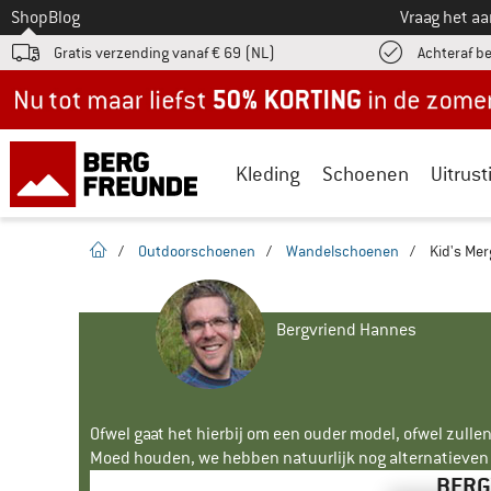
Naar
Shop
Blog
Vraag het a
Gratis verzending vanaf € 69 (NL)
Achteraf b
Nu tot maar liefst -50% in de zomersale!
Kleding
Schoenen
Uitrust
Startpagina
/
Outdoorschoenen
/
Wandelschoenen
/
Kid's Me
Bergvriend Hannes
Ofwel gaat het hierbij om een ouder model, ofwel zullen
Moed houden, we hebben natuurlijk nog alternatieven v
BERG