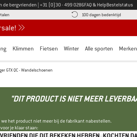
Bel ons op
an de bergvrienden
|
+31 (0)30 - 499 0286
FAQ & Help
Bestelstatus
vind de betalingsinformatie hier! Opent in een infovak
Vind de b
etalen
100 dagen bedenktijd
ing
Klimmen
Fietsen
Winter
Alle sporten
Merken
rger GTX QC - Wandelschoenen
"DIT PRODUCT IS NIET MEER LEVERBA
 we het product niet meer bij de fabrikant nabestellen.
oor je klaar staan:
VRIENDEN DIE DIT BEKEKEN HEBBEN, KOCHTEN D