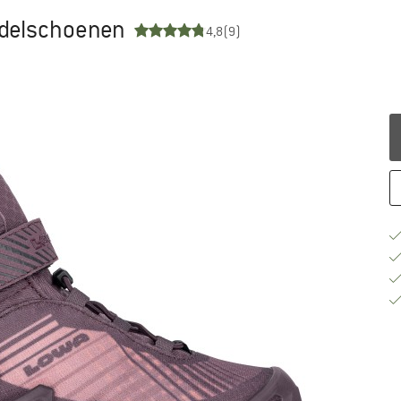
ndelschoenen
4,8
(9)