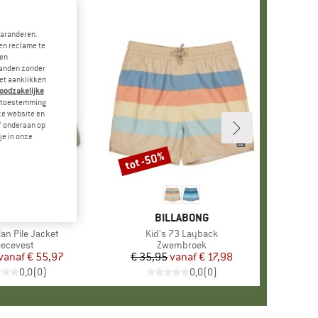
garanderen.
en reclame te
 en
landen zonder
et aanklikken
noodzakelijke
je toestemming
eze website en
" onderaan op
je in onze
tot -50%
Korting
+
13
ERK
IEWOOD
MERK
BILLABONG
lan Pile Jacket
Artikel
Kid's 73 Layback
oductgroep
eecevest
Productgroep
Zwembroek
vanaf
Prijs
Verlaagde prijs
€ 55,97
€ 35,95
vanaf
Prijs
Verlaagde prijs
€ 17,98
0,0
(
0
)
0,0
(
0
)