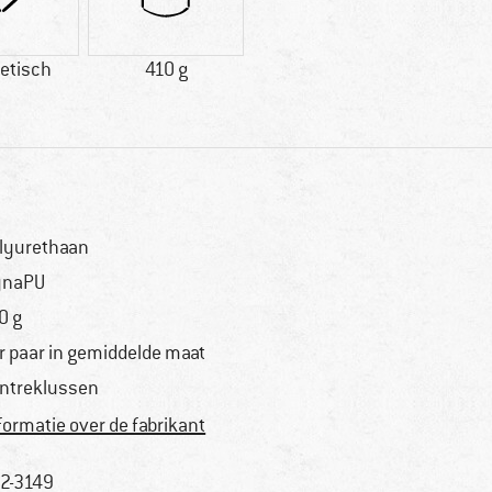
etisch
410 g
lyurethaan
ynaPU
0 g
r paar in gemiddelde maat
ntreklussen
formatie over de fabrikant
2-3149