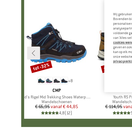
Wij gebruike
Bovendien bi
personalisere
analysepartn
voldoende ga
van ‘Alles se
cookies wenst
geven en ook 
kan op elk m
onze website.
privacyverkl
tot -32%
tot -35%
Korting
Korting
+
8
MERK
CMP
MERK
SCAR
Artikel
Kid's Rigel Mid Trekking Shoes Waterproof
Artikel
Youth RS P
Productgroep
Wandelschoenen
Productgr
Wandelsch
€ 65,95
vanaf
Prijs
Verlaagde prijs
€ 44,85
€ 114,95
van
Pr
Ve
4,8
(
12
)