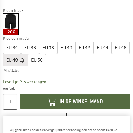
Kleur:
Black
-20%
Kies een maat:
EU
34
EU
36
EU
38
EU
40
EU
42
EU
44
EU
46
EU
48
EU
50
Maattabel
De link wordt geopend in een infovak en bevat le
Levertijd: 3-5 werkdagen
Aantal:
IN DE WINKELMAND
ONTHOUDEN
VERGELIJKEN
Wij gebruiken cookies en vergelijkbare technologieën om de noodzakelijke