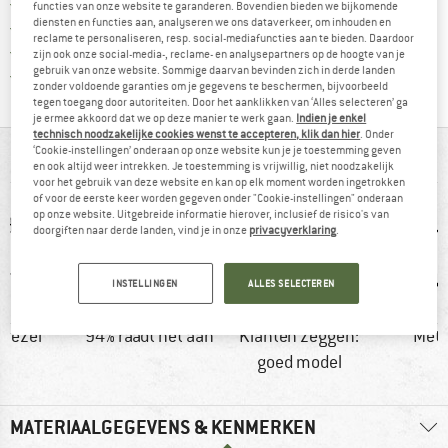
Vind hier de verzendinform
Gratis verzending vanaf € 69 (NL)
functies van onze website te garanderen. Bovendien bieden we bijkomende
diensten en functies aan, analyseren we ons dataverkeer, om inhouden en
Vind de betalingsinformatie hier! Opent
100 dagen bedenktijd
reclame te personaliseren, resp. social-mediafuncties aan te bieden. Daardoor
> 4.000.000 tevreden klanten
zijn ook onze social-media-, reclame- en analysepartners op de hoogte van je
gebruik van onze website. Sommige daarvan bevinden zich in derde landen
Alle artikelen in voorraad
zonder voldoende garanties om je gegevens te beschermen, bijvoorbeeld
tegen toegang door autoriteiten. Door het aanklikken van ‘Alles selecteren’ ga
je ermee akkoord dat we op deze manier te werk gaan.
Indien je enkel
technisch noodzakelijke cookies wenst te accepteren, klik dan hier
. Onder
‘Cookie-instellingen’ onderaan op onze website kun je je toestemming geven
IN EEN OOGOPSLAG
en ook altijd weer intrekken. Je toestemming is vrijwillig, niet noodzakelijk
voor het gebruik van deze website en kan op elk moment worden ingetrokken
of voor de eerste keer worden gegeven onder "Cookie-instellingen" onderaan
op onze website. Uitgebreide informatie hierover, inclusief de risico's van
doorgiften naar derde landen, vind je in onze
privacyverklaring
.
INSTELLINGEN
ALLES SELECTEREN
vezel
94% raadt het aan
Klanten zeggen:
Met
goed model
MATERIAALGEGEVENS & KENMERKEN