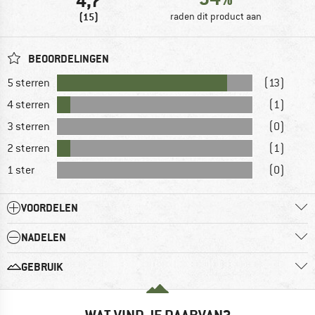
4,7
(15)
raden dit product aan
BEOORDELINGEN
5 sterren
(13)
4 sterren
(1)
3 sterren
(0)
2 sterren
(1)
1 ster
(0)
VOORDELEN
NADELEN
GEBRUIK