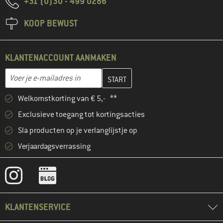
+31 (0)30 - 499 0286
KOOP BEWUST
KLANTENACCOUNT AANMAKEN
Vul je e-mailadres hier in en maak in de volgende stap je klanten
E-mailadres
Welkomstkorting van € 5,- **
Exclusieve toegang tot kortingsacties
Sla producten op je verlanglijstje op
Verjaardagsverrassing
KLANTENSERVICE