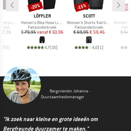
-20%
-15%
-1
Korting
Korting
Kort
MERK
MERK
E
LÖFFLER
SCOTT
Artikel
Artikel
Artikel
rpants XP
Women's Bike Hose Light Hotbond
Women's Shorts Trail Underwear Pro +++
Women's Great
oep
Productgroep
Productgroep
Prod
rbroek
Fietsonderbroek
Fietsonderbroek
Fiets
ijs
rlaagde prijs
Prijs
Verlaagde prijs
Prijs
Verlaagde prijs
 62,36
€ 79,95
vanaf
€ 63,96
€ 69,95
€ 59,46
€ 54
0,0
(
0
)
4,7
(
15
)
4,0
(
1
)
Bergvriendin Johanna -
Duurzaamheidsmanager
"Ik zoek naar kleine en grote ideeën om
Bergfreunde duurzamer te maken."