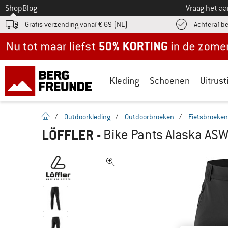
Naar
Shop
Blog
Vraag het a
Gratis verzending vanaf € 69 (NL)
Achteraf b
Nu tot maar liefst -50% in de zomersale!
Kleding
Schoenen
Uitrust
Startpagina
/
Outdoorkleding
/
Outdoorbroeken
/
Fietsbroeken
LÖFFLER
-
Bike Pants Alaska ASW