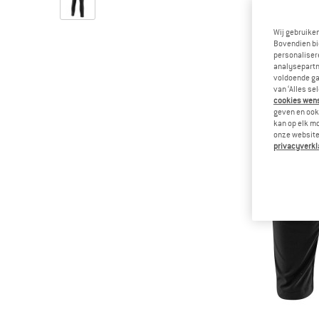
Wij gebruike
Bovendien bi
personalisere
analysepartn
voldoende ga
van ‘Alles se
cookies wenst
geven en ook 
kan op elk m
onze website.
privacyverkl