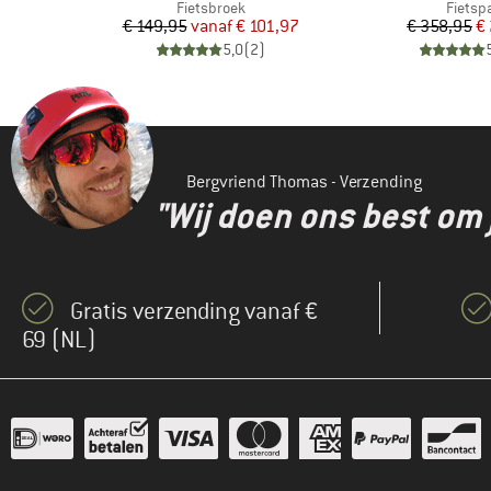
Productgroep
Produc
Fietsbroek
Fietsp
de prijs
Prijs
Verlaagde prijs
Pr
Ve
56
€ 149,95
vanaf
€ 101,97
€ 358,95
€
)
5,0
(
2
)
Bergvriend Thomas - Verzending
"Wij doen ons best om 
Gratis verzending vanaf €
69 (NL)