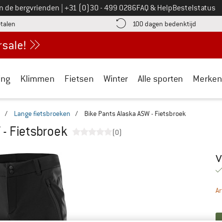
Bel ons op
an de bergvrienden
|
+31 (0)30 - 499 0286
FAQ & Help
Bestelstatus
vind de betalingsinformatie hier! Opent in een infovak
Vind de b
etalen
100 dagen bedenktijd
ing
Klimmen
Fietsen
Winter
Alle sporten
Merken
/
Lange fietsbroeken
/
Bike Pants Alaska ASW - Fietsbroek
 - Fietsbroek
(0)
v
Pr
Ar