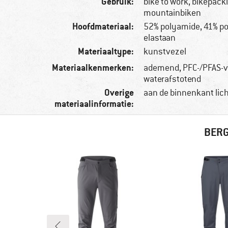
Gebruik:
bike to work, bikepack
mountainbiken
Hoofdmateriaal:
52% polyamide, 41% po
elastaan
Materiaaltype:
kunstvezel
Materiaalkenmerken:
ademend, PFC-/PFAS-vri
waterafstotend
Overige
aan de binnenkant lic
materiaalinformatie:
BERG