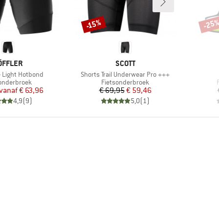
-25
-15%
Korting
Korti
ERK
MERK
ÖFFLER
SCOTT
Artikel
e Light Hotbond
Shorts Trail Underwear Pro +++
uctgroep
Productgroep
onderbroek
Fietsonderbroek
Prijs
Verlaagde prijs
Prijs
Verlaagde prijs
vanaf
€ 63,96
€ 69,95
€ 59,46
4,9
(
9
)
5,0
(
1
)