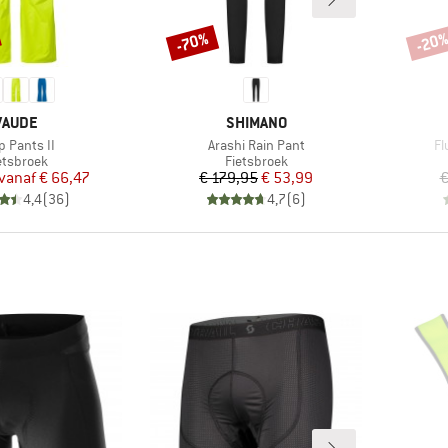
-70%
-20
Korting
Korti
MERK
MERK
VAUDE
SHIMANO
kel
Artikel
Ar
p Pants II
Arashi Rain Pant
Fl
oductgroep
Productgroep
etsbroek
Fietsbroek
Prijs
Verlaagde prijs
Prijs
Verlaagde prijs
vanaf
€ 66,47
€ 179,95
€ 53,99
€
4,4
(
36
)
4,7
(
6
)