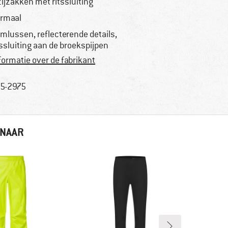
zijzakken met ritssluiting
rmaal
emlussen, reflecterende details,
tssluiting aan de broekspijpen
formatie over de fabrikant
5-2975
 NAAR