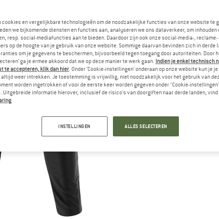
n cookies en vergelijkbare technologieën om de noodzakelijke functies van onze website te 
eden we bijkomende diensten en functies aan, analyseren we ons dataverkeer, om inhouden 
n, resp. social-mediafuncties aan te bieden. Daardoor zijn ook onze social-media-, reclame-
ers op de hoogte van je gebruik van onze website. Sommige daarvan bevinden zich in derde 
ranties om je gegevens te beschermen, bijvoorbeeld tegen toegang door autoriteiten. Door h
lecteren’ ga je ermee akkoord dat we op deze manier te werk gaan.
Indien je enkel technisch 
 te accepteren, klik dan hier
. Onder ‘Cookie-instellingen’ onderaan op onze website kun je 
altijd weer intrekken. Je toestemming is vrijwillig, niet noodzakelijk voor het gebruik van d
oment worden ingetrokken of voor de eerste keer worden gegeven onder "Cookie-instellingen
 Uitgebreide informatie hierover, inclusief de risico's van doorgiften naar derde landen, vind 
aring
.
INSTELLINGEN
ALLES SELECTEREN