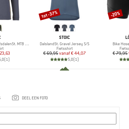
tot -37%
-20%
Korting
Korting
K
MERK
M
C
STOIC
L
Artikel
Artikel
alenSt. MTB L/S
DalslandSt. Gravel Jersey S/S
Bike Hos
tgroep
Productgroep
Prod
irt
Fietsshirt
Fiets
ijs
rlaagde prijs
Prijs
Verlaagde prijs
 23,63
€ 69,95
vanaf
€ 44,07
€ 79,95
5,0
(
1
)
5,0
(
1
)
G
DEEL EEN FOTO