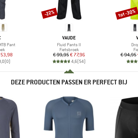
tot -30%
-22%
Korting
Korting
K
MERK
C
VAUDE
Artikel
Arti
MTB Pant
Fluid Pants II
Dro
groep
Productgroep
Pr
oek
Fietsbroek
Fi
ijs
rlaagde prijs
Prijs
Verlaagde prijs
 53,98
€ 99,95
€ 77,96
€ 94,95
0,0
(
0
)
4,6
(
54
)
DEZE PRODUCTEN PASSEN ER PERFECT BIJ