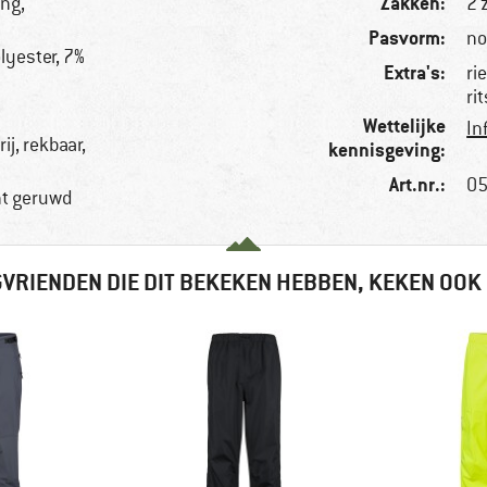
Zakken:
ing,
2 
Pasvorm:
no
lyester, 7%
Extra's:
ri
ri
Wettelijke
In
j, rekbaar,
kennisgeving:
Art.nr.:
05
ht geruwd
VRIENDEN DIE DIT BEKEKEN HEBBEN, KEKEN OOK