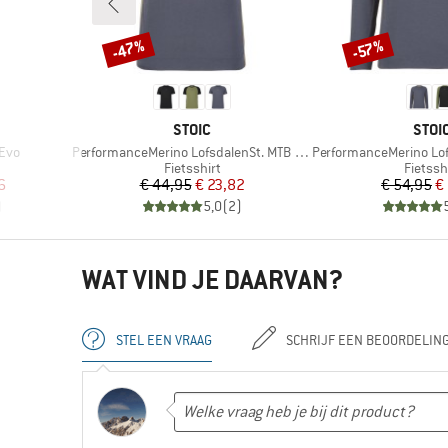
-47%
-57%
Korting
Korting
MERK
MER
STOIC
STOI
Artikel
Artikel
 Evo
PerformanceMerino LofsdalenSt. MTB S/S
PerformanceMerino Lofsd
Productgroep
Produc
Fietsshirt
Fietssh
de prijs
Prijs
Verlaagde prijs
Pr
Ve
6
€ 44,95
€ 23,82
€ 54,95
€
)
5,0
(
2
)
WAT VIND JE DAARVAN?
STEL EEN VRAAG
SCHRIJF EEN BEOORDELIN