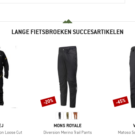
LANGE FIETSBROEKEN SUCCESARTIKELEN
-20%
-45%
Korting
Korting
MERK
EJ
MONS ROYALE
Artikel
Artikel
ion Loose Cut
Diversion Merino Trail Pants
Matoso So