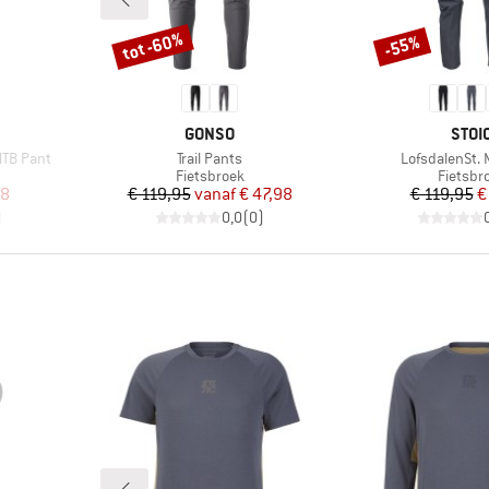
tot -60%
-55%
Korting
Korting
MERK
MER
GONSO
STOI
Artikel
Artikel
MTB Pant
Trail Pants
LofsdalenSt. 
p
Productgroep
Product
Fietsbroek
Fietsbr
de prijs
Prijs
Verlaagde prijs
Pr
Ve
98
€ 119,95
vanaf
€ 47,98
€ 119,95
€
)
0,0
(
0
)