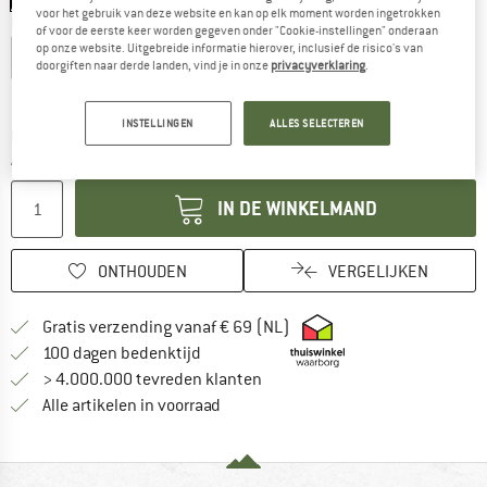
voor het gebruik van deze website en kan op elk moment worden ingetrokken
Kies een maat:
of voor de eerste keer worden gegeven onder "Cookie-instellingen" onderaan
op onze website. Uitgebreide informatie hierover, inclusief de risico's van
EU
36
EU
38
EU
40
EU
42
EU
44
EU
46
doorgiften naar derde landen, vind je in onze
privacyverklaring
.
Maattabel
INSTELLINGEN
ALLES SELECTEREN
De link wordt geopend in een infovak en bevat le
Levertijd: 3-5 werkdagen
Aantal:
IN DE WINKELMAND
ONTHOUDEN
VERGELIJKEN
Vind hier de verzendinform
Gratis verzending vanaf € 69 (NL)
Vind de betalingsinformatie hier! Opent
100 dagen bedenktijd
> 4.000.000 tevreden klanten
Alle artikelen in voorraad