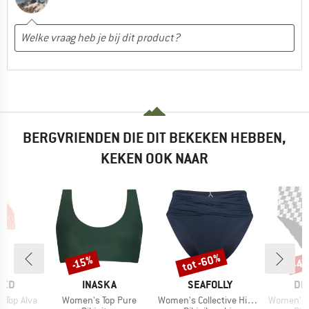
BERGVRIENDEN DIE DIT BEKEKEN HEBBEN,
KEKEN OOK NAAR
tot -60%
-4
-15%
Korting
Korting
Kort
MERK
MERK
ME
TED
INASKA
SEAFOLLY
DE
Artikel
Artikel
Artikel
 Top Alva
Women's Top Pure
Women's Collective High Waist Wrap Front Pant
Women's Bik