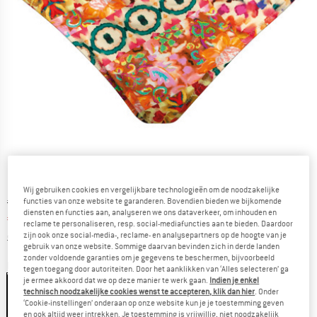
Wij gebruiken cookies en vergelijkbare technologieën om de noodzakelijke
Oorspronkelijke prijs :
Prijs:
€
49,95
functies van onze website te garanderen. Bovendien bieden we bijkomende
diensten en functies aan, analyseren we ons dataverkeer, om inhouden en
€
27,47
incl. BTW
reclame te personaliseren, resp. social-mediafuncties aan te bieden. Daardoor
Informatie over de verzendkosten. Opent in een infov
excl. Verzendkosten
zijn ook onze social-media-, reclame- en analysepartners op de hoogte van je
gebruik van onze website. Sommige daarvan bevinden zich in derde landen
zonder voldoende garanties om je gegevens te beschermen, bijvoorbeeld
Kleur:
Fiesta
tegen toegang door autoriteiten. Door het aanklikken van ‘Alles selecteren’ ga
je ermee akkoord dat we op deze manier te werk gaan.
Indien je enkel
technisch noodzakelijke cookies wenst te accepteren, klik dan hier
. Onder
‘Cookie-instellingen’ onderaan op onze website kun je je toestemming geven
en ook altijd weer intrekken. Je toestemming is vrijwillig, niet noodzakelijk
-45%