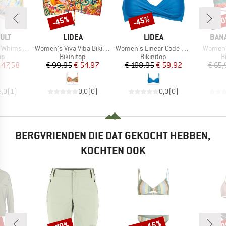
-45%
-45%
-5
Korting
Korting
Kort
MERK
MERK
MER
ULT
LIDEA
LIDEA
BAN
Artikel
Artikel
Artikel
d Bikini Top
Women's Viva Viba Bikini Top
Women's Linear Code Cross-Over Bikini Top
Women's
tgroep
Productgroep
Productgroep
P
op
Bikinitop
Bikinitop
B
ijs
rlaagde prijs
Prijs
Verlaagde prijs
Prijs
Verlaagde prijs
 47,58
€ 99,95
€ 54,97
€ 108,95
€ 59,92
€ 65,
5,0
(
1
)
0,0
(
0
)
0,0
(
0
)
BERGVRIENDEN DIE DAT GEKOCHT HEBBEN,
KOCHTEN OOK
Korting
Korting
Kort