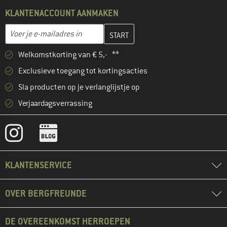
KLANTENACCOUNT AANMAKEN
Vul je e-mailadres hier in en maak in de volgende stap je klanten
E-mailadres
Welkomstkorting van € 5,- **
Exclusieve toegang tot kortingsacties
Sla producten op je verlanglijstje op
Verjaardagsverrassing
KLANTENSERVICE
OVER BERGFREUNDE
DE OVEREENKOMST HERROEPEN