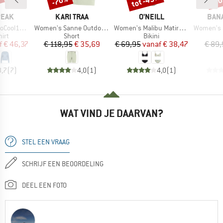
%
tot -45%
-70%
-5
MERK
MERK
MER
PEAK
KARI TRAA
O'NEILL
BAN
Artikel
Artikel
Artikel
greenHe. L/S
Women's Sanne Outdoor Shorts 8''
Women's Malibu Matira Bikini Set
Women's Mund
groep
Productgroep
Productgroep
irt
Short
Bikini
ijs
rlaagde prijs
Prijs
Verlaagde prijs
Prijs
Verlaagde prijs
f
€ 46,37
€ 118,95
€ 35,69
€ 69,95
vanaf
€ 38,47
€ 89,
3,7
(
7
)
4,0
(
1
)
4,0
(
1
)
WAT VIND JE DAARVAN?
STEL EEN VRAAG
SCHRIJF EEN BEOORDELING
DEEL EEN FOTO