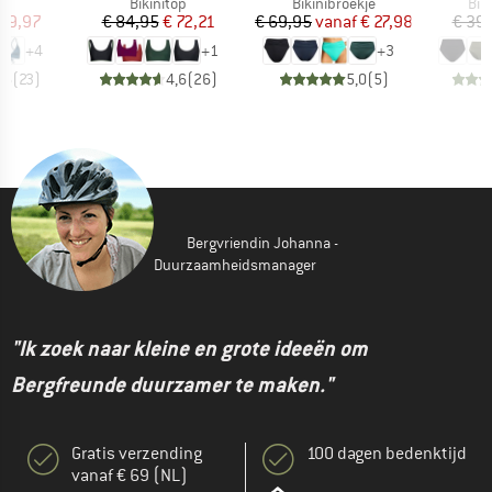
tgroep
Productgroep
Productgroep
Pro
op
Bikinitop
Bikinibroekje
Bik
ijs
rlaagde prijs
Prijs
Verlaagde prijs
Prijs
Verlaagde prijs
 29,97
€ 84,95
€ 72,21
€ 69,95
vanaf
€ 27,98
€ 39
+
4
+
1
+
3
,6
(
23
)
4,6
(
26
)
5,0
(
5
)
Bergvriendin Johanna -
Duurzaamheidsmanager
"Ik zoek naar kleine en grote ideeën om
Bergfreunde duurzamer te maken."
Gratis verzending
100 dagen bedenktijd
vanaf € 69 (NL)