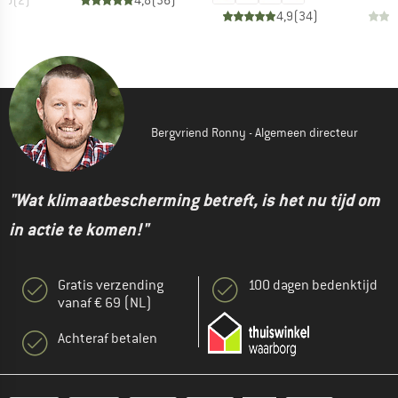
5,0
(
2
)
4,8
(
36
)
4,9
(
34
)
Bergvriend Ronny - Algemeen directeur
"Wat klimaatbescherming betreft, is het nu tijd om
in actie te komen!"
Gratis verzending
100 dagen bedenktijd
vanaf € 69 (NL)
Achteraf betalen