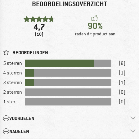
BEOORDELINGSOVERZICHT
90%
4,7
(10)
raden dit product aan
BEOORDELINGEN
5 sterren
(8)
4 sterren
(1)
3 sterren
(1)
2 sterren
(0)
1 ster
(0)
VOORDELEN
NADELEN