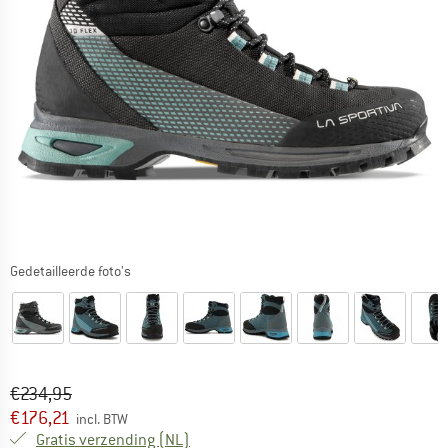
Gedetailleerde foto's
Oorspronkelijke prijs :
Prijs:
€
234,95
€
176,21
incl. BTW
Nederland. Informatie over de verzend
Gratis verzending
(NL)