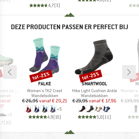
4,7
(
3
)
DEZE PRODUCTEN PASSEN ER PERFECT BIJ
%
tot -25%
tot -25%
tot
Korting
Korting
Kort
RK
MERK
MERK
M
FALKE
SMARTWOOL
M
Artikel
Artikel
Artikel
k Low WP
Women's TK2 Crest
Hike Light Cushion Ankle
Women's Runbol
ep
Productgroep
Productgroep
Pr
oenen
Wandelsokken
Wandelsokken
Af
ijs
rlaagde prijs
Prijs
Verlaagde prijs
Prijs
Verlaagde prijs
vanaf
€ 26,95
vanaf
€ 20,21
€ 23,95
vanaf
€ 17,96
€ 139,95
27
+
5
+
2
4,9
(
15
)
5,0
(
11
)
,7
(
10
)