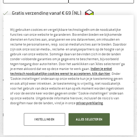
Vind hier de verzendinform
Gratis verzending vanaf € 69 (NL)
Vind de betalingsinformatie hier! Opent
100 dagen bedenktijd
> 4.000.000 tevreden klanten
Wij gebruiken cookies en vergelijkbare technologieën om de noodzakelijke
Alle artikelen in voorraad
functies van onze website te garanderen. Bovendien bieden we bijkomende
diensten en functies aan, analyseren we ons dataverkeer, om inhouden en
reclame te personaliseren, resp. social-mediafuncties aan te bieden. Daardoor
zijn ook onze social-media-, reclame- en analysepartners op de hoogte van je
gebruik van onze website. Sommige daarvan bevinden zich in derde landen
zonder voldoende garanties om je gegevens te beschermen, bijvoorbeeld
IN EEN OOGOPSLAG
tegen toegang door autoriteiten. Door het aanklikken van ‘Alles selecteren’ ga
je ermee akkoord dat we op deze manier te werk gaan.
Indien je enkel
technisch noodzakelijke cookies wenst te accepteren, klik dan hier
. Onder
‘Cookie-instellingen’ onderaan op onze website kun je je toestemming geven
en ook altijd weer intrekken. Je toestemming is vrijwillig, niet noodzakelijk
voor het gebruik van deze website en kan op elk moment worden ingetrokken
of voor de eerste keer worden gegeven onder "Cookie-instellingen" onderaan
op onze website. Uitgebreide informatie hierover, inclusief de risico's van
doorgiften naar derde landen, vind je in onze
privacyverklaring
.
0 g
GORE-TEX
90% raadt het aan
Klanten
INSTELLINGEN
ALLES SELECTEREN
li