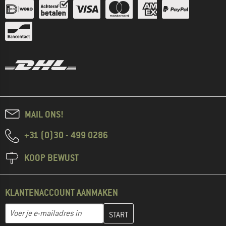
MAIL ONS!
+31 (0)30 - 499 0286
KOOP BEWUST
KLANTENACCOUNT AANMAKEN
Vul je e-mailadres hier in en maak in de volgende stap je klanten
E-mailadres