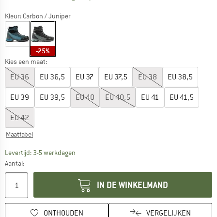
Kleur:
Carbon / Juniper
-25%
Kies een maat:
EU
36
EU
36,5
EU
37
EU
37,5
EU
38
EU
38,5
EU
39
EU
39,5
EU
40
EU
40,5
EU
41
EU
41,5
EU
42
Maattabel
De link wordt geopend in een infovak en bevat le
Levertijd: 3-5 werkdagen
Aantal:
IN DE WINKELMAND
ONTHOUDEN
VERGELIJKEN