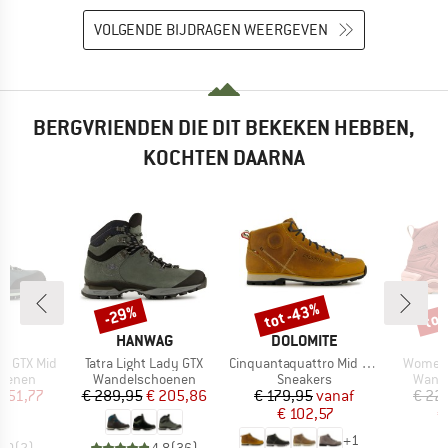
VOLGENDE BIJDRAGEN WEERGEVEN
BERGVRIENDEN DIE DIT BEKEKEN HEBBEN,
KOCHTEN DAARNA
tot -43%
tot
-29%
Korting
Korting
Kort
K
MERK
MERK
A
HANWAG
DOLOMITE
Artikel
Artikel
Artikel
o GTX Mid
Tatra Light Lady GTX
Cinquantaquattro Mid Full Grain Leather Evo
Women'
ep
Productgroep
Productgroep
Produ
oenen
Wandelschoenen
Sneakers
Wand
ijs
rlaagde prijs
Prijs
Verlaagde prijs
Prijs
Verlaagde prijs
 151,77
€ 289,95
€ 205,86
€ 179,95
vanaf
€ 22
€ 102,57
€
+
1