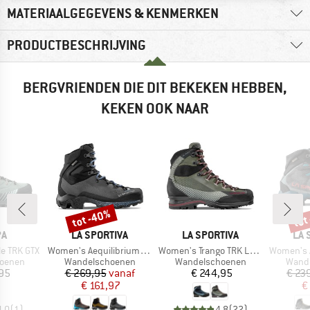
MATERIAALGEGEVENS & KENMERKEN
PRODUCTBESCHRIJVING
BERGVRIENDEN DIE DIT BEKEKEN HEBBEN,
KEKEN OOK NAAR
tot -40%
tot
Korting
Kort
MERK
MERK
ME
PA
LA SPORTIVA
LA SPORTIVA
LA 
Artikel
Artikel
Artikel
e TRK GTX
Women's Aequilibrium Trek GTX
Women's Trango TRK Leather GTX
Women's Aequ
ep
Productgroep
Productgroep
Produ
oenen
Wandelschoenen
Wandelschoenen
Wand
ijs
Prijs
Verlaagde prijs
Prijs
95
€ 269,95
vanaf
€ 244,95
€ 23
€ 161,97
€
4,0
(
1
)
4,8
(
22
)