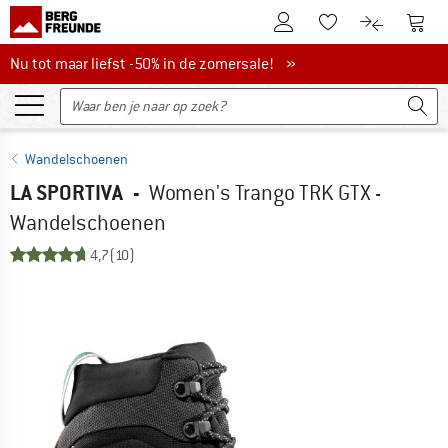
De klantenaccount
Naar
Naar de verlanglijs
Naar de pro
Nu tot maar liefst -50% in de zomersale!
Nu tot maar liefst -50% in de zomersale! »
Wandelschoenen
LA SPORTIVA
-
Women's Trango TRK GTX -
Wandelschoenen
4,7
(10)