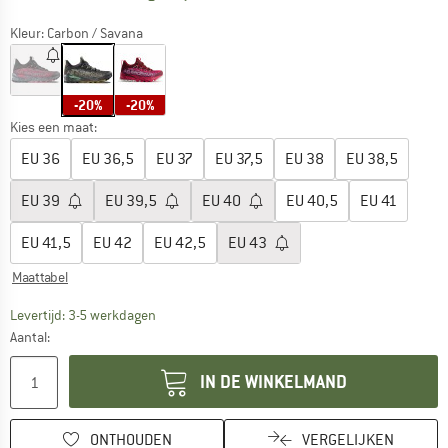
Kleur:
Carbon / Savana
-20%
-20%
Kies een maat:
EU
36
EU
36,5
EU
37
EU
37,5
EU
38
EU
38,5
EU
39
EU
39,5
EU
40
EU
40,5
EU
41
EU
41,5
EU
42
EU
42,5
EU
43
Maattabel
De link wordt geopend in een infovak en bevat le
Levertijd: 3-5 werkdagen
Aantal:
IN DE WINKELMAND
ONTHOUDEN
VERGELIJKEN