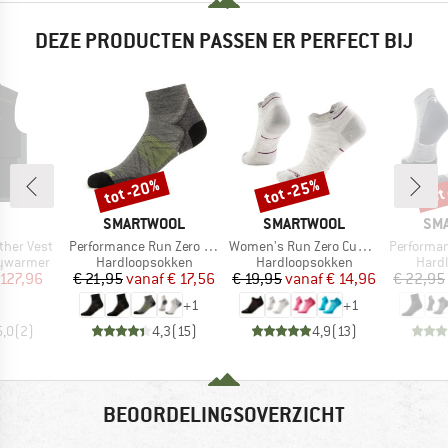
DEZE PRODUCTEN PASSEN ER PERFECT BIJ
tot -20%
tot -25%
tot
Korting
Korting
Kort
RK
MERK
MERK
ME
SMARTWOOL
SMARTWOOL
SM
Artikel
Artikel
Artikel
her Vest
Performance Run Zero Cushion Ankle
Women's Run Zero Cushion Low Ankle
Performance Run T
Productgroep
Productgroep
Prod
ywarmer
Hardloopsokken
Hardloopsokken
Hard
ijs
rlaagde prijs
Prijs
Verlaagde prijs
Prijs
Verlaagde prijs
 127,96
€ 21,95
vanaf
€ 17,56
€ 19,95
vanaf
€ 14,96
€ 22,95
+
1
+
1
5,0
(
2
)
4,3
(
15
)
4,9
(
13
)
BEOORDELINGSOVERZICHT