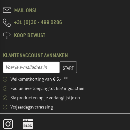
MAIL ONS!
+31 (0)30 - 499 0286
KOOP BEWUST
KLANTENACCOUNT AANMAKEN
Vul je e-mailadres hier in en maak in de volgende stap je klanten
E-mailadres
Welkomstkorting van € 5,- **
Exclusieve toegang tot kortingsacties
Sla producten op je verlanglijstje op
Verjaardagsverrassing