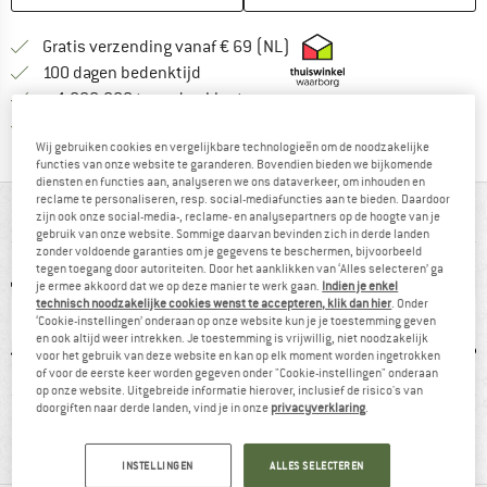
Vind hier de verzendinform
Gratis verzending vanaf € 69 (NL)
Vind de betalingsinformatie hier! Opent
100 dagen bedenktijd
> 4.000.000 tevreden klanten
Alle artikelen in voorraad
Wij gebruiken cookies en vergelijkbare technologieën om de noodzakelijke
functies van onze website te garanderen. Bovendien bieden we bijkomende
diensten en functies aan, analyseren we ons dataverkeer, om inhouden en
reclame te personaliseren, resp. social-mediafuncties aan te bieden. Daardoor
IN EEN OOGOPSLAG
zijn ook onze social-media-, reclame- en analysepartners op de hoogte van je
gebruik van onze website. Sommige daarvan bevinden zich in derde landen
zonder voldoende garanties om je gegevens te beschermen, bijvoorbeeld
tegen toegang door autoriteiten. Door het aanklikken van ‘Alles selecteren’ ga
je ermee akkoord dat we op deze manier te werk gaan.
Indien je enkel
technisch noodzakelijke cookies wenst te accepteren, klik dan hier
. Onder
‘Cookie-instellingen’ onderaan op onze website kun je je toestemming geven
en ook altijd weer intrekken. Je toestemming is vrijwillig, niet noodzakelijk
voor het gebruik van deze website en kan op elk moment worden ingetrokken
of voor de eerste keer worden gegeven onder "Cookie-instellingen" onderaan
op onze website. Uitgebreide informatie hierover, inclusief de risico's van
0 g
GORE-TEX
100% raadt het aan
Klanten
doorgiften naar derde landen, vind je in onze
privacyverklaring
.
wate
INSTELLINGEN
ALLES SELECTEREN