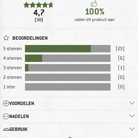
100%
4,7
(30)
raden dit product aan
BEOORDELINGEN
5 sterren
(23)
4 sterren
(6)
3 sterren
(1)
2 sterren
(0)
1 ster
(0)
VOORDELEN
NADELEN
GEBRUIK