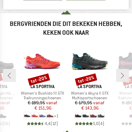
MATERIAALGEGEVENS & KENMERKEN
BERGVRIENDEN DIE DIT BEKEKEN HEBBEN,
KEKEN OOK NAAR
%
tot -20%
tot -20%
tot
Korting
Korting
Kort
MERK
MERK
ME
TIVA
LA SPORTIVA
LA SPORTIVA
LA 
Artikel
Artikel
Artikel
Hike GTX
Women's Bushido III GTX
Women's Akyra II GTX
Women'
p
Productgroep
Productgroep
Product
choenen
Trailrunningschoenen
Multisportschoenen
Trailru
ijs
rlaagde prijs
Prijs
Verlaagde prijs
Prijs
Verlaagde prijs
vanaf
€ 189,95
vanaf
€ 179,95
vanaf
€ 15
96
€ 151,96
€ 143,96
€
+
1
4,0
(
6
)
4,4
(
12
)
5,0
(
4
)