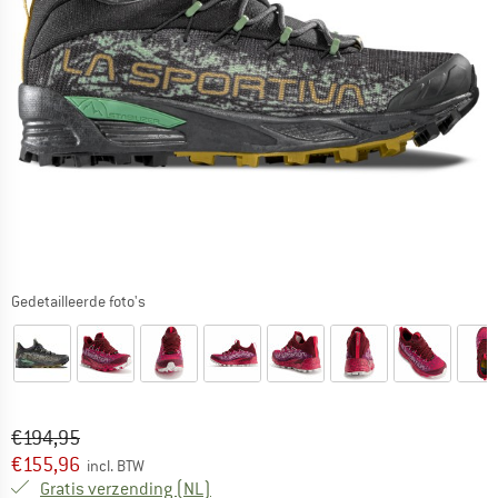
Gedetailleerde foto's
Oorspronkelijke prijs :
Prijs:
€
194,95
€
155,96
incl. BTW
Nederland. Informatie over de verzend
Gratis verzending
(NL)