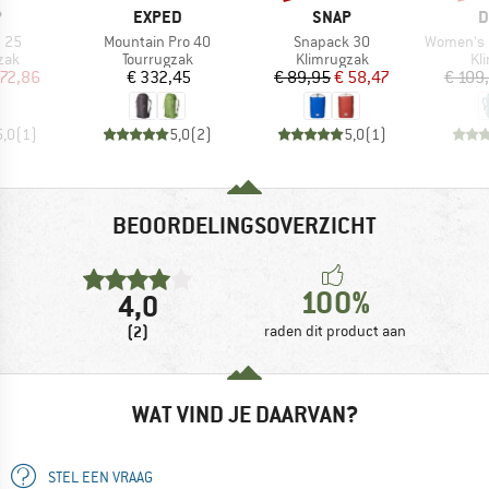
K
MERK
MERK
M
P
EXPED
SNAP
D
Artikel
Artikel
Artikel
h 25
Mountain Pro 40
Snapack 30
Women's Grav
groep
Productgroep
Productgroep
Pr
zak
Tourrugzak
Klimrugzak
Kl
ijs
rlaagde prijs
Prijs
Prijs
Verlaagde prijs
 72,86
€ 332,45
€ 89,95
€ 58,47
€ 109
5,0
(
1
)
5,0
(
2
)
5,0
(
1
)
BEOORDELINGSOVERZICHT
100%
4,0
(2)
raden dit product aan
WAT VIND JE DAARVAN?
STEL EEN VRAAG