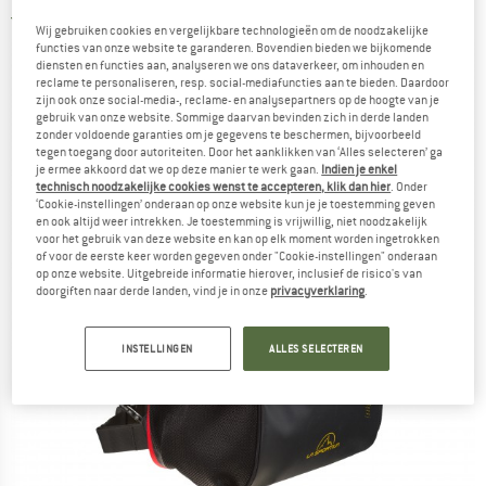
4,0
(2)
Wij gebruiken cookies en vergelijkbare technologieën om de noodzakelijke
functies van onze website te garanderen. Bovendien bieden we bijkomende
diensten en functies aan, analyseren we ons dataverkeer, om inhouden en
reclame te personaliseren, resp. social-mediafuncties aan te bieden. Daardoor
zijn ook onze social-media-, reclame- en analysepartners op de hoogte van je
gebruik van onze website. Sommige daarvan bevinden zich in derde landen
zonder voldoende garanties om je gegevens te beschermen, bijvoorbeeld
tegen toegang door autoriteiten. Door het aanklikken van ‘Alles selecteren’ ga
je ermee akkoord dat we op deze manier te werk gaan.
Indien je enkel
technisch noodzakelijke cookies wenst te accepteren, klik dan hier
. Onder
‘Cookie-instellingen’ onderaan op onze website kun je je toestemming geven
en ook altijd weer intrekken. Je toestemming is vrijwillig, niet noodzakelijk
voor het gebruik van deze website en kan op elk moment worden ingetrokken
of voor de eerste keer worden gegeven onder "Cookie-instellingen" onderaan
op onze website. Uitgebreide informatie hierover, inclusief de risico's van
doorgiften naar derde landen, vind je in onze
privacyverklaring
.
INSTELLINGEN
ALLES SELECTEREN