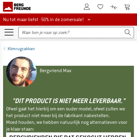
De klantenaccount
Naar
Naar de verlanglijs
Naar de pro
Nu tot maar liefst -50% in de zomersale!
Nu tot maar liefst -50% in de zomersale! »
Klimrugzakken
Bergvriend Max
"DIT PRODUCT IS NIET MEER LEVERBAAR."
Ofwel gaat het hierbij om een ouder model, ofwel zullen we
het product niet meer bij de fabrikant nabestellen.
Moed houden, we hebben natuurlijk nog alternatieven voor
je klaar staan: