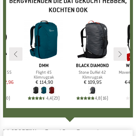
BERGVRIENDEN DIE DAT GEKOCHT HEBBEN,
KOCHTEN OOK
-1
Kort
UT
MERK
DMM
MERK
BLACK DIAMOND
MER
WILD
eon 55
Artikel
Flight 45
Artikel
Stone Duffel 42
Artikel
Movement
groep
zak
Productgroep
Klimrugzak
Productgroep
Klimrugzak
Pr
Kl
ijs
rlaagde prijs
 152,96
€ 114,90
Prijs
€ 109,95
Prijs
€ 84,
0,0
(
0
)
4,4
(
23
)
4,8
(
16
)
LA SPORTIVA
-
Travel Bag - Touwzak