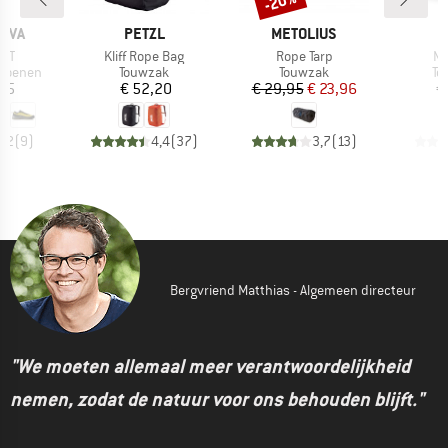
-20%
MERK
MERK
M
TIVA
PETZL
METOLIUS
O
Artikel
Artikel
Art
 ST
Kliff Rope Bag
Rope Tarp
Mu
ep
Productgroep
Productgroep
Pr
hoenen
Touwzak
Touwzak
To
ijs
Prijs
Prijs
Verlaagde prijs
,95
€ 52,20
€ 29,95
€ 23,96
€
4,2
(
9
)
4,4
(
37
)
3,7
(
13
)
Bergvriend Matthias - Algemeen directeur
"We moeten allemaal meer verantwoordelijkheid
nemen, zodat de natuur voor ons behouden blijft."