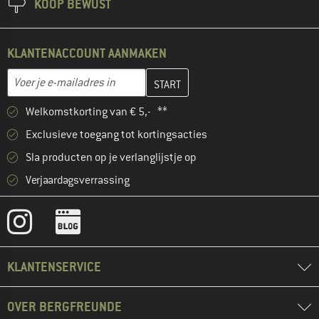
KOOP BEWUST
KLANTENACCOUNT AANMAKEN
Vul je e-mailadres hier in en maak in de volgende stap je klanten
E-mailadres
Welkomstkorting van € 5,- **
Exclusieve toegang tot kortingsacties
Sla producten op je verlanglijstje op
Verjaardagsverrassing
KLANTENSERVICE
OVER BERGFREUNDE