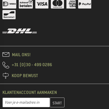
MAIL ONS!
+31 (0)30 - 499 0286
KOOP BEWUST
KLANTENACCOUNT AANMAKEN
Vul je e-mailadres hier in en maak in de volgende stap je klanten
E-mailadres