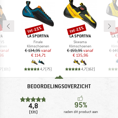
%
tot
tot -15%
tot -15%
Korting
Korting
Kort
MERK
MERK
ME
PA
LA SPORTIVA
LA SPORTIVA
LA 
Artikel
Artikel
A
 VS
Finale
Skwama
roep
Productgroep
Productgroep
Prod
enen
Klimschoenen
Klimschoenen
Kli
ijs
rlaagde prijs
Prijs
Verlaagde prijs
Prijs
Verlaagde prijs
vanaf
€ 134,95
vanaf
€ 159,95
vanaf
€ 14
,96
€ 114,71
€ 135,96
€
,7
(
101
)
4,7
(
75
)
4,7
(
162
)
BEOORDELINGSOVERZICHT
95%
4,8
(131)
raden dit product aan