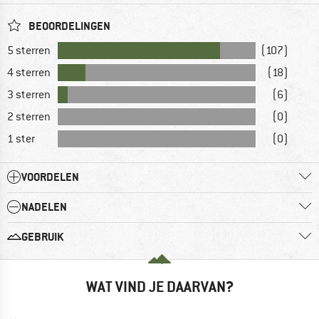
BEOORDELINGEN
5 sterren
(107)
4 sterren
(18)
3 sterren
(6)
2 sterren
(0)
1 ster
(0)
VOORDELEN
NADELEN
GEBRUIK
WAT VIND JE DAARVAN?