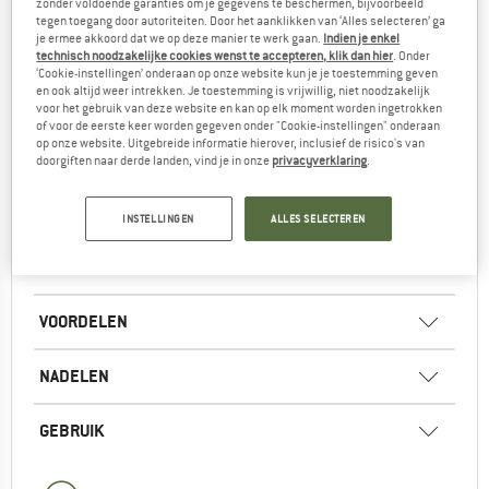
zonder voldoende garanties om je gegevens te beschermen, bijvoorbeeld
tegen toegang door autoriteiten. Door het aanklikken van ‘Alles selecteren’ ga
je ermee akkoord dat we op deze manier te werk gaan.
Indien je enkel
technisch noodzakelijke cookies wenst te accepteren, klik dan hier
. Onder
VAN DEZE SCHOEN KOOP IK NOG EEN PAAR!
‘Cookie-instellingen’ onderaan op onze website kun je je toestemming geven
en ook altijd weer intrekken. Je toestemming is vrijwillig, niet noodzakelijk
voor het gebruik van deze website en kan op elk moment worden ingetrokken
Dit product gebruik ik nu een jaar en ga er nog een paar
of voor de eerste keer worden gegeven onder "Cookie-instellingen" onderaan
van aanschaffen voor de bigwalls.
op onze website. Uitgebreide informatie hierover, inclusief de risico's van
doorgiften naar derde landen, vind je in onze
privacyverklaring
.
Het is echt een allrounder voor verschillende type rots en
indoor kan je hiermee ook prima sportklimmen.
De teen-box is niet echt comfortabel waardoor deze
INSTELLINGEN
ALLES SELECTEREN
schoen voor een beginnende klimmer/klimster wellicht
niet echt een aanrader is.
VOORDELEN
NADELEN
GEBRUIK