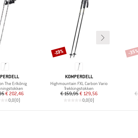
-35
-19%
Korting
Korti
K
MERK
PERDELL
KOMPERDELL
Artikel
on The Erlkönig
Highmountain FXL Carbon Vario
tgroep
Productgroep
unningstokken
Trekkingstokken
Prijs
Verlaagde prijs
Prijs
Verlaagde prijs
95
€ 202,46
€ 159,95
€ 129,56
€
0,0
(
0
)
0,0
(
0
)