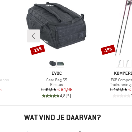
-15%
-19%
Korting
Korting
MERK
MERK
EVOC
KOMPER
Artikel
Artikel
arbon
Gear Bag 55
FXP Composit
p
Productgroep
Productgroe
Reistas
Trailrunning
de prijs
Prijs
Verlaagde prijs
Pr
Ve
6
€ 99,95
€ 84,96
€ 169,95
€
)
4,8
(
5
)
WAT VIND JE DAARVAN?