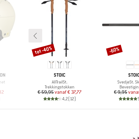
tot -40%
-60%
Korting
Korting
MERK
MER
ION
STOIC
STOI
Artikel
Artikel
met
AllTrailSt.
SvedjeSt. Sk
ep
Productgroep
Productgr
Trekkingstokken
Bevestigin
de prijs
Prijs
Verlaagde prijs
Pr
Ve
82
€ 59,95
vanaf
€ 37,77
€ 9,95
vana
)
4,2
(
12
)