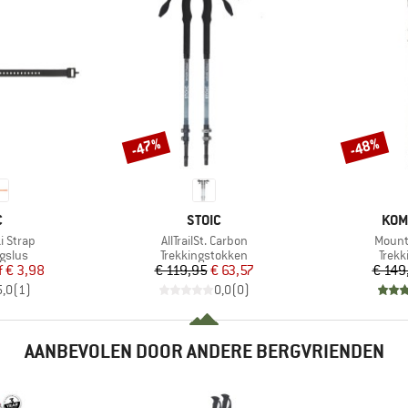
-47%
-48%
Korting
Korting
K
MERK
MER
C
STOIC
KOM
Artikel
Artikel
i Strap
AllTrailSt. Carbon
Mounta
oep
Productgroep
Prod
gslus
Trekkingstokken
Trekk
ijs
rlaagde prijs
Prijs
Verlaagde prijs
f
€ 3,98
€ 119,95
€ 63,57
€ 149
5,0
(
1
)
0,0
(
0
)
AANBEVOLEN DOOR ANDERE BERGVRIENDEN