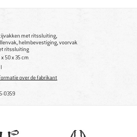
zijvakken met ritssluiting,
illenvak, helmbevestiging, voorvak
t ritssluiting
 x 50 x 35 cm
l
formatie over de fabrikant
5-0359