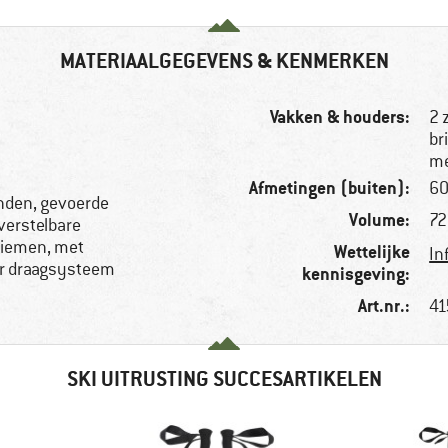
MATERIAALGEGEVENS & KENMERKEN
Vakken & houders:
2 
br
me
Afmetingen (buiten):
60
nden, gevoerde
Volume:
72 
verstelbare
eriemen, met
Wettelijke
In
ar draagsysteem
kennisgeving:
Art.nr.:
41
SKI UITRUSTING SUCCESARTIKELEN