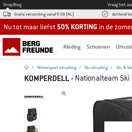
Naar
Shop
Blog
Vraag het a
Gratis verzending vanaf € 69 (NL)
Achteraf b
Nu tot maar liefst -50% in de zomersale!
Kleding
Schoenen
Uitrust
Startpagina
/
Wintersport uitrusting
/
Ski uitrusting
/
Ski- & S
KOMPERDELL
-
Nationalteam Ski