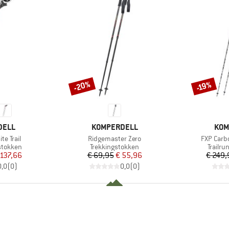
-20%
-19%
Korting
Korting
MERK
MER
DELL
KOMPERDELL
KOM
Artikel
Artikel
e Trail
Ridgemaster Zero
FXP Carb
p
Productgroep
Produc
stokken
Trekkingstokken
Trailr
ijs
rlaagde prijs
Prijs
Verlaagde prijs
 137,66
€ 69,95
€ 55,96
€ 249,
0,0
(
0
)
0,0
(
0
)