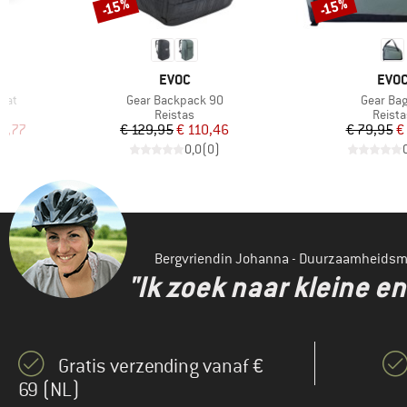
-15%
-15%
Korting
Korting
MERK
MER
EVOC
EVO
Artikel
Artikel
 Mat
Gear Backpack 90
Gear Ba
p
Productgroep
Produ
Reistas
Reista
de prijs
Prijs
Verlaagde prijs
Pr
Ve
4,77
€ 129,95
€ 110,46
€ 79,95
€
)
0,0
(
0
)
Bergvriendin Johanna - Duurzaamheids
"Ik zoek naar kleine 
Gratis verzending vanaf €
69 (NL)