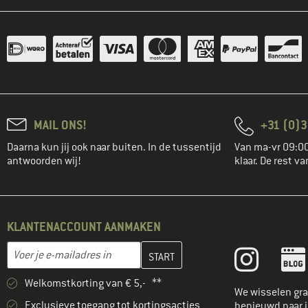
MAIL ONS!
+31 (0)3
Daarna kun jij ook naar buiten. In de tussentijd
Van ma-vr 09:00
antwoorden wij!
klaar. De rest va
KLANTENACCOUNT AANMAKEN
Vul je e-mailadres hier in en maak in de volgende stap je klanten
E-mailadres
Welkomstkorting van € 5,- **
We wisselen gra
Exclusieve toegang tot kortingsacties
benieuwd naar 