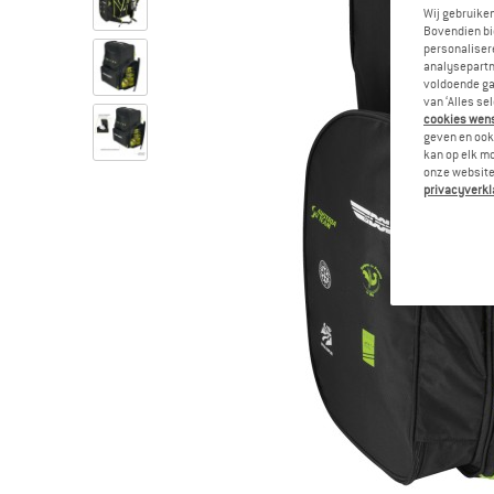
Wij gebruike
Bovendien bi
personalisere
analysepartn
voldoende ga
van ‘Alles se
cookies wenst
geven en ook 
kan op elk m
onze website.
privacyverkl