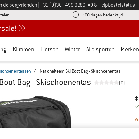
Bel ons op
an de bergvrienden
|
+31 (0)30 - 499 0286
FAQ & Help
Bestelstatus
vind de betalingsinformatie hier! Opent in een infovak
Vind de b
etalen
100 dagen bedenktijd
ing
Klimmen
Fietsen
Winter
Alle sporten
Merken
kischoenentassen
/
Nationalteam Ski Boot Bag - Skischoenentas
 Boot Bag - Skischoenentas
(0)
Pr
Ar