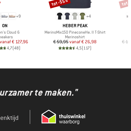
tot -55%
tot 
Korting
Korti
+
9
+
4
MERK
MERK
ON
HEBER PEAK
l
Artikel
's Cloud 6
MerinoMix150 PineconeHe. II T-Shirt
roductgroep
Productgroep
neakers
Merinoshirt
Prijs
Verlaagde prijs
Prijs
Verlaagde prijs
vanaf
€ 127,96
€ 59,95
vanaf
€ 26,98
€ 15
4,7
(
48
)
4,5
(
117
)
uurzamer te maken."
enktijd