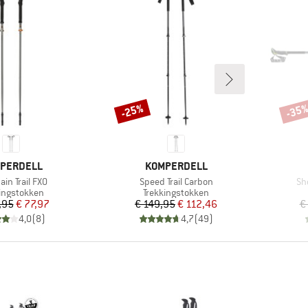
-25%
-35
Korting
Korti
K
MERK
PERDELL
KOMPERDELL
Artikel
Art
in Trail FXO
Speed Trail Carbon
Sh
uctgroep
Productgroep
ingstokken
Trekkingstokken
Prijs
Verlaagde prijs
Prijs
Verlaagde prijs
,95
€ 77,97
€ 149,95
€ 112,46
€
4,0
(
8
)
4,7
(
49
)