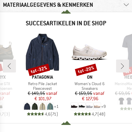
MATERIAALGEGEVENS & KENMERKEN
SUCCESARTIKELEN IN DE SHOP
%
tot -32%
tot -20%
tot
Korting
Korting
Kort
MERK
MERK
ME
RYX
PATAGONIA
ON
HEB
Artikel
Artikel
Artikel
ne GTX
Retro Pile Jacket
Women's Cloud 6
MerinoMix150 Pi
ep
Productgroep
Productgroep
Pr
hoenen
Fleecevest
Sneakers
Me
ijs
rlaagde prijs
Prijs
Verlaagde prijs
Prijs
Verlaagde prijs
vanaf
€ 149,95
vanaf
€ 159,95
vanaf
€ 59,95
97
€ 101,97
€ 127,96
+
1
+
9
3,7
(
3
)
4,6
(
71
)
4,7
(
48
)