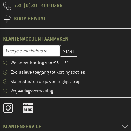
+31 (0)30 - 499 0286
KOOP BEWUST
KLANTENACCOUNT AANMAKEN
Vul je e-mailadres hier in en maak in de volgende stap je klanten
E-mailadres
Welkomstkorting van € 5,- **
Exclusieve toegang tot kortingsacties
Sla producten op je verlanglijstje op
Verjaardagsverrassing
KLANTENSERVICE