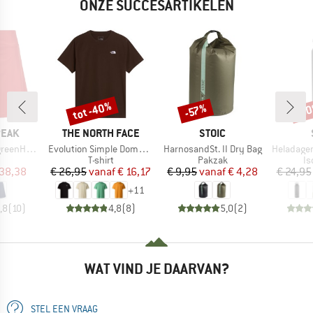
ONZE SUCCESARTIKELEN
tot -40%
-8
-57%
Korting
Korting
Kort
MERK
MERK
PEAK
THE NORTH FACE
STOIC
Artikel
Artikel
Artikel
e. Skort
Evolution Simple Dome Short Sleeve
HarnosandSt. II Dry Bag
HeladagenSt. Insulated
uctgroep
Productgroep
Productgroep
Pr
T-shirt
Pakzak
Is
ijs
rlaagde prijs
Prijs
Verlaagde prijs
Prijs
Verlaagde prijs
 38,38
€ 26,95
vanaf
€ 16,17
€ 9,95
vanaf
€ 4,28
€ 24,95
+
11
,8
(
10
)
4,8
(
8
)
5,0
(
2
)
WAT VIND JE DAARVAN?
STEL EEN VRAAG