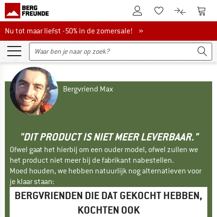
De klantenaccount
Naar
Naar de verlanglijs
Naar de pro
Nu tot maar liefst -50% in de zomersale!
Nu tot maar liefst -50% in de zomersale! »
Bergvriend Max
"DIT PRODUCT IS NIET MEER LEVERBAAR."
Ofwel gaat het hierbij om een ouder model, ofwel zullen we
het product niet meer bij de fabrikant nabestellen.
Moed houden, we hebben natuurlijk nog alternatieven voor
je klaar staan:
BERGVRIENDEN DIE DAT GEKOCHT HEBBEN,
KOCHTEN OOK