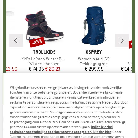
tot
-65%
Korting
Kort
E
MERK
TROLLKIDS
MERK
OSPREY
ght
Artikel
Kid's Lofoten Winter Boots
Artikel
Women's Ariel 65
Art
Gui
ctgroep
as
Productgroep
Winterschoenen
Productgroep
Trekkingrugzak
Produ
Schro
f
ijs
rlaagde prijs
€ 13,56
€ 74,95
Prijs
Verlaagde prijs
€ 26,23
€ 299,95
Prijs
€ 14,95
,5
(
12
)
4,5
(
24
)
5,0
(
2
)
Wij gebruiken cookies en vergelijkbare technologieën om de noodzakelijke
functies van onze website te garanderen. Bovendien bieden we bijkomende
diensten en functies aan, analyseren we ons dataverkeer, om inhouden en
reclame te personaliseren, resp. social-mediafuncties aan te bieden. Daardoor
zijn ook onze social-media-, reclame- en analysepartners op de hoogte van je
gebruik van onze website. Sommige daarvan bevinden zich in derde landen
zonder voldoende garanties om je gegevens te beschermen, bijvoorbeeld
KOMPASS
-
Naturpark Holsteinische Schweiz
tegen toegang door autoriteiten. Door het aanklikken van ‘Alles selecteren’ ga
je ermee akkoord dat we op deze manier te werk gaan.
Indien je enkel
- Wandelkaart
technisch noodzakelijke cookies wenst te accepteren, klik dan hier
. Onder
‘Cookie-instellingen’ onderaan op onze website kun je je toestemming geven