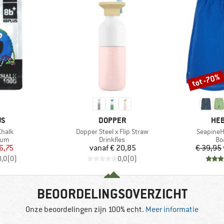
tot -70%
Korting
MERK
ME
US
DOPPER
HEB
Artikel
Artikel
Chalk
Dopper Steel x Flip Straw
SeapineH
groep
Productgroep
Pr
ium
Drinkfles
Bo
ijs
rlaagde prijs
Prijs
6,75
vanaf
€ 20,85
€ 39,95
0,0
(
0
)
0,0
(
0
)
BEOORDELINGSOVERZICHT
Onze beoordelingen zijn 100% echt.
Meer informatie