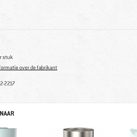
r stuk
formatie over de fabrikant
2-2217
 NAAR