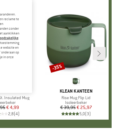
garanderen.
en reclame te
 en
landen zonder
et aanklikken
noodzakelijke
je toestemming
eze website en
" onderaan op
je in onze
-35%
Korting
MERK
STOIC
MERK
KLEAN KANTEEN
t. Insulated Mug
Artikel
Rise Mug Flip Lid
ductgroep
leerbeker
Productgroep
Isoleerbeker
,95
Prijs
Verlaagde prijs
€ 4,99
€ 39,95
Prijs
Verlaagde prijs
€ 25,97
2,8
(
4
)
5,0
(
3
)