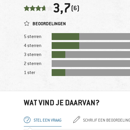
3,7
(6)
BEOORDELINGEN
5 sterren
4 sterren
3 sterren
2 sterren
1 ster
WAT VIND JE DAARVAN?
STEL EEN VRAAG
SCHRIJF EEN BEOORDELIN