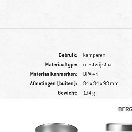
Gebruik:
kamperen
Materiaaltype:
roestvrij staal
Materiaalkenmerken:
BPA-vrij
Afmetingen (buiten):
84 x 84 x 98 mm
Gewicht:
194 g
BERG