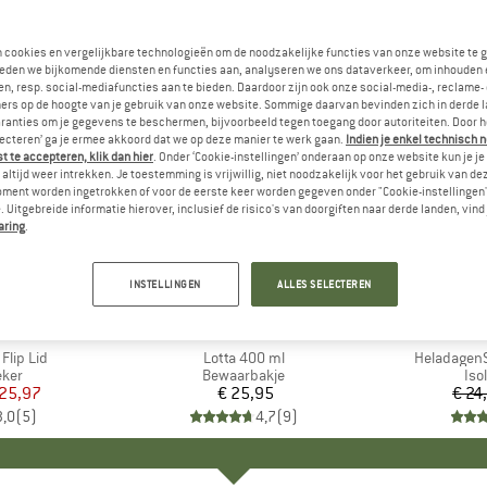
n cookies en vergelijkbare technologieën om de noodzakelijke functies van onze website te 
eden we bijkomende diensten en functies aan, analyseren we ons dataverkeer, om inhouden 
n, resp. social-mediafuncties aan te bieden. Daardoor zijn ook onze social-media-, reclame-
ers op de hoogte van je gebruik van onze website. Sommige daarvan bevinden zich in derde 
ranties om je gegevens te beschermen, bijvoorbeeld tegen toegang door autoriteiten. Door h
lecteren’ ga je ermee akkoord dat we op deze manier te werk gaan.
Indien je enkel technisch 
 te accepteren, klik dan hier
. Onder ‘Cookie-instellingen’ onderaan op onze website kun je 
altijd weer intrekken. Je toestemming is vrijwillig, niet noodzakelijk voor het gebruik van d
oment worden ingetrokken of voor de eerste keer worden gegeven onder "Cookie-instellingen
 Uitgebreide informatie hierover, inclusief de risico's van doorgiften naar derde landen, vind 
aring
.
-80%
Korting
INSTELLINGEN
ALLES SELECTEREN
+
2
NTEEN
MERK
CAMPO LIBRE
Flip Lid
Artikel
Lotta 400 ml
Artikel
HeladagenS
groep
eker
Productgroep
Bewaarbakje
Pro
Iso
ijs
rlaagde prijs
 25,97
€ 25,95
Prijs
€ 24
3,0
(
5
)
4,7
(
9
)