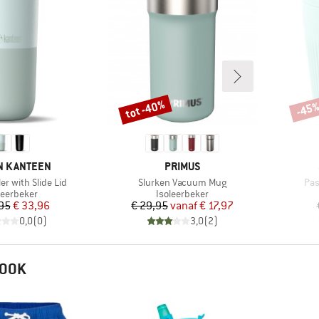
tot -40%
-45
Korting
Korti
MERK
N KANTEEN
PRIMUS
Artikel
Arti
er with Slide Lid
Slurken Vacuum Mug
Pas
ductgroep
Productgroep
leerbeker
Isoleerbeker
Prijs
Verlaagde prijs
Prijs
Verlaagde prijs
95
€ 33,96
€ 29,95
vanaf
€ 17,97
0,0
(
0
)
3,0
(
2
)
 OOK