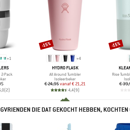
-15%
-15%
Korting
Korting
+
1
+
4
MERK
MERK
LERS
HYDRO FLASK
KLEA
Artikel
Artikel
 2-Pack
All Around Tumbler
Rise Tumbl
groep
Productgroep
Pro
eker
Isoleerbeker
Iso
ijs
Prijs
Verlaagde prijs
95
€ 24,95
vanaf
€ 21,21
€ 39,
5,0
(
2
)
4,4
(
9
)
GVRIENDEN DIE DAT GEKOCHT HEBBEN, KOCHTEN