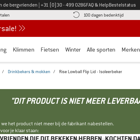
Bel ons op
an de bergvrienden
|
+31 (0)30 - 499 0286
FAQ & Help
Bestelstatus
vind de betalingsinformatie hier! Opent in een infovak
Vind de b
etalen
100 dagen bedenktijd
ing
Klimmen
Fietsen
Winter
Alle sporten
Merken
/
Drinkbekers & mokken
/
Rise Lowball Flip Lid - Isoleerbeker
"DIT PRODUCT IS NIET MEER LEVERBA
 we het product niet meer bij de fabrikant nabestellen.
oor je klaar staan:
VRIENDEN DIE DIT BEKEKEN HEBBEN, KOCHTEN D