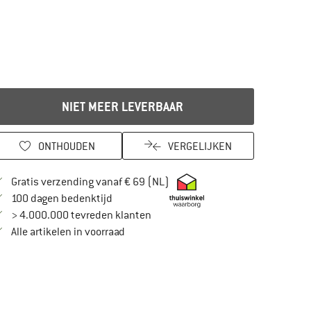
NIET MEER LEVERBAAR
ONTHOUDEN
VERGELIJKEN
Vind hier de verzendinformatie
Gratis verzending vanaf € 69 (NL)
Vind de betalingsinformatie hier! Opent in
100 dagen bedenktijd
> 4.000.000 tevreden klanten
Alle artikelen in voorraad