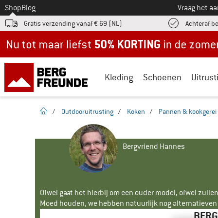
Naar
Shop
Blog
Vraag het a
Gratis verzending vanaf € 69 (NL)
Achteraf b
Nu tot maar liefst -50% in de zomersale!
Kleding
Schoenen
Uitrust
Startpagina
/
Outdooruitrusting
/
Koken
/
Pannen & kookgerei
Bergvriend Hannes
Ofwel gaat het hierbij om een ouder model, ofwel zullen
Moed houden, we hebben natuurlijk nog alternatieven v
BERG