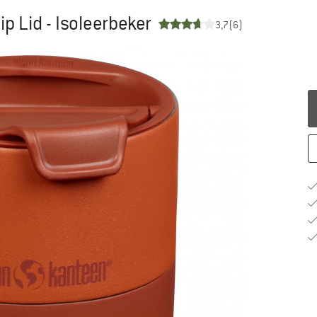
ip Lid - Isoleerbeker
3,7
(6)