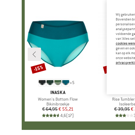
Wij gebruike
Bovendien bi
personalisere
analysepartn
voldoende ga
van ‘Alles se
cookies wenst
geven en ook 
kan op elk m
onze website.
privacyverkl
-35%
-15%
Korting
Korting
+
5
MERK
INASKA
MERK
KLEAN KA
Artikel
Women's Bottom Flow
Artikel
Rise Tumbler 
Productgroep
Bikinibroekje
Product
Isoleerb
€ 64,95
Prijs
Verlaagde prijs
€ 55,21
€ 39,95
Pr
Ve
€
4,6
(
17
)