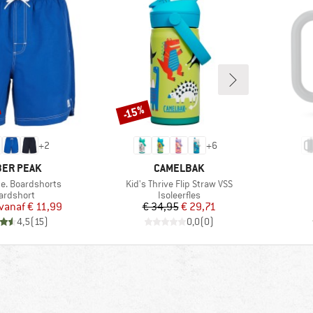
-15%
Korting
+
2
+
6
RK
MERK
ER PEAK
CAMELBAK
Artikel
e. Boardshorts
Kid's Thrive Flip Straw VSS
oductgroep
Productgroep
ardshort
Isoleerfles
Prijs
Verlaagde prijs
Prijs
Verlaagde prijs
vanaf
€ 11,99
€ 34,95
€ 29,71
4,5
(
15
)
0,0
(
0
)