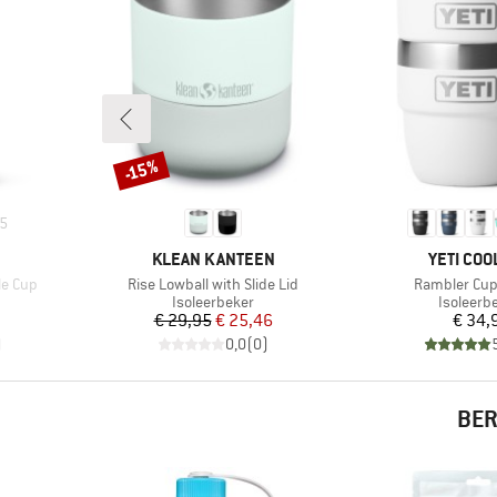
-15%
Korting
5
MERK
MERK
KLEAN KANTEEN
YETI COO
Artikel
Artikel
le Cup
Rise Lowball with Slide Lid
Rambler Cup
Productgroep
Product
Isoleerbeker
Isoleerb
Prijs
Verlaagde prijs
Pr
€ 29,95
€ 25,46
€ 34,
)
0,0
(
0
)
BER