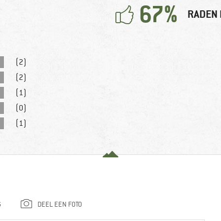
67%
RADEN 
(2)
(2)
(1)
(0)
(1)
G
DEEL EEN FOTO