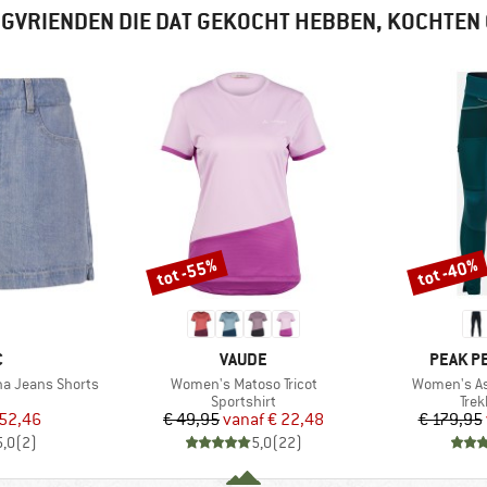
GVRIENDEN DIE DAT GEKOCHT HEBBEN, KOCHTEN
tot -55%
tot -40%
Korting
Korting
K
MERK
MERK
C
VAUDE
PEAK P
Artikel
Artikel
a Jeans Shorts
Women's Matoso Tricot
Women's As
uctgroep
Productgroep
Pro
Sportshirt
Tre
ijs
rlaagde prijs
Prijs
Verlaagde prijs
 52,46
€ 49,95
vanaf
€ 22,48
€ 179,95
5,0
(
2
)
5,0
(
22
)