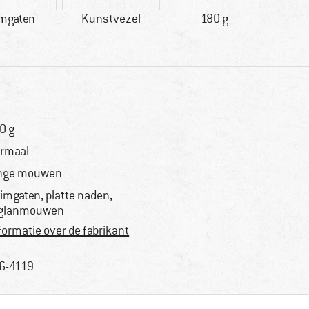
mgaten
Kunstvezel
180 g
100% ra
0 g
rmaal
nge mouwen
imgaten, platte naden,
glanmouwen
formatie over de fabrikant
6-4119