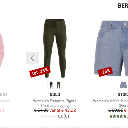
BER
tot -35%
-25%
Korting
Korting
MERK
MER
MENT
ODLO
STOI
Artikel
Artikel
Jacket
Women's Essential Tights
Women's MMXX. Kinn
p
Productgroep
Prod
Hardlooplegging
Short
de prijs
Prijs
Verlaagde prijs
Pr
Ve
98
€ 64,95
vanaf
€ 42,22
€ 69,95
€
)
0,0
(
0
)