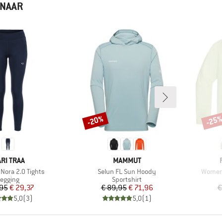
 NAAR
-20%
-25
Korting
Korti
ERK
MERK
RI TRAA
MAMMUT
Artikel
Artikel
Nora 2.0 Tights
Selun FL Sun Hoody
Women'
roductgroep
Productgroep
egging
Sportshirt
Prijs
Verlaagde prijs
Prijs
Verlaagde prijs
,95
€ 29,37
€ 89,95
€ 71,96
€
5,0
(
3
)
5,0
(
1
)