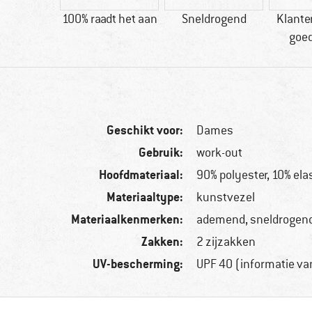
80 g
100% raadt het aan
Sneldrogend
Klante
goe
Geschikt voor:
Dames
Gebruik:
work-out
Hoofdmateriaal:
90% polyester, 10% ela
Materiaaltype:
kunstvezel
Materiaalkenmerken:
ademend, sneldrogend
Zakken:
2 zijzakken
UV-bescherming:
UPF 40 (informatie van