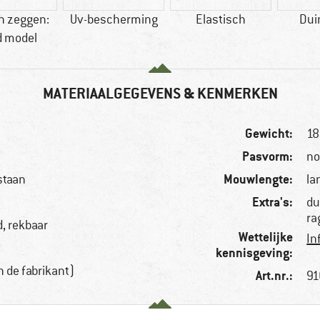
n zeggen:
Uv-bescherming
Elastisch
Dui
d model
MATERIAALGEGEVENS & KENMERKEN
Gewicht:
18
Pasvorm:
no
Mouwlengte:
staan
la
Extra's:
du
ra
, rekbaar
Wettelijke
In
kennisgeving:
 de fabrikant)
Art.nr.:
91