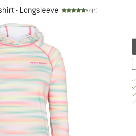
irt - Longsleeve
5,0
(1)