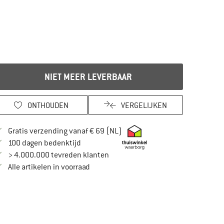
NIET MEER LEVERBAAR
ONTHOUDEN
VERGELIJKEN
Vind hier de verzendinformatie
Gratis verzending vanaf € 69 (NL)
Vind de betalingsinformatie hier! Opent in
100 dagen bedenktijd
> 4.000.000 tevreden klanten
Alle artikelen in voorraad