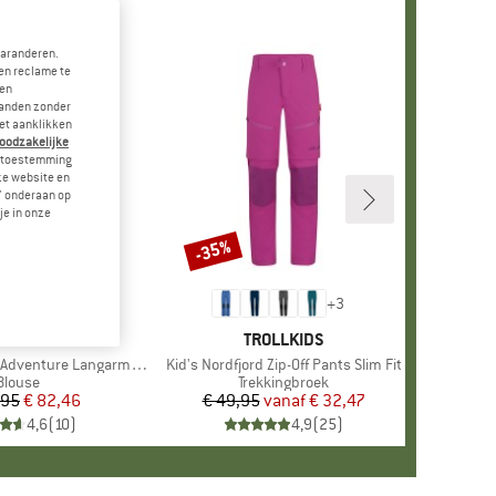
garanderen.
en reclame te
 en
landen zonder
et aanklikken
noodzakelijke
je toestemming
eze website en
" onderaan op
je in onze
-35%
Korting
+
1
+
3
K
GHOPPERS
MERK
TROLLKIDS
enture Langarm Bluse III
Artikel
Kid's Nordfjord Zip-Off Pants Slim Fit
Productgroep
Blouse
Productgroep
Trekkingbroek
,95
Prijs
Verlaagde prijs
€ 82,46
€ 49,95
vanaf
Prijs
Verlaagde prijs
€ 32,47
4,6
(
10
)
4,9
(
25
)