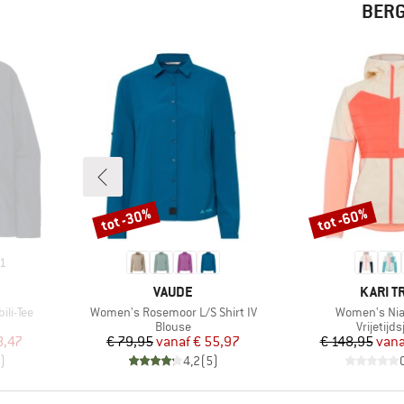
BERG
tot -30%
tot -60%
Korting
Korting
1
MERK
MERK
VAUDE
KARI T
Artikel
Artikel
ili-Tee
Women's Rosemoor L/S Shirt IV
Women's Nia
Productgroep
Product
Blouse
Vrijetijd
de prijs
Prijs
Verlaagde prijs
Pr
Ve
8,47
€ 79,95
vanaf
€ 55,97
€ 148,95
vana
)
4,2
(
5
)