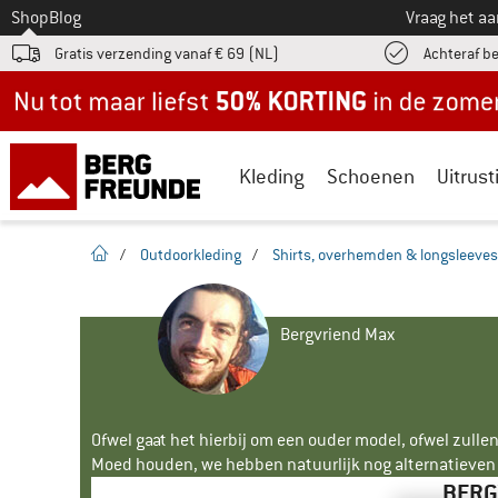
Naar
Shop
Blog
Vraag het a
Gratis verzending vanaf € 69 (NL)
Achteraf b
Nu tot maar liefst -50% in de zomersale!
Kleding
Schoenen
Uitrust
Startpagina
/
Outdoorkleding
/
Shirts, overhemden & longsleeves
Bergvriend Max
Ofwel gaat het hierbij om een ouder model, ofwel zullen
Moed houden, we hebben natuurlijk nog alternatieven v
BERG