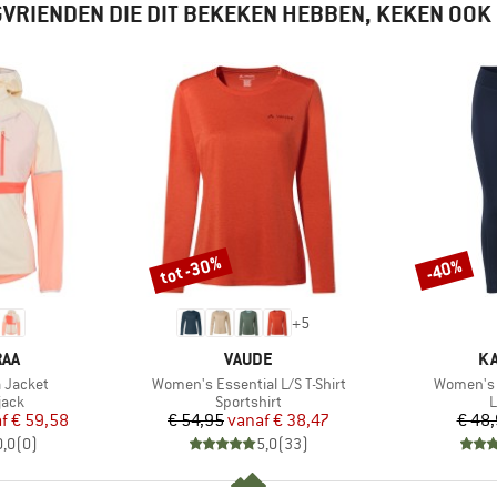
VRIENDEN DIE DIT BEKEKEN HEBBEN, KEKEN OOK
tot -30%
-40%
Korting
Korting
+
5
MERK
M
RAA
VAUDE
KA
Artikel
Artikel
 Jacket
Women's Essential L/S T-Shirt
Women's 
groep
Productgroep
P
sjack
Sportshirt
L
ijs
rlaagde prijs
Prijs
Verlaagde prijs
f
€ 59,58
€ 54,95
vanaf
€ 38,47
€ 48
0,0
(
0
)
5,0
(
33
)