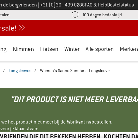
Bel ons op
an de bergvrienden
|
+31 (0)30 - 499 0286
FAQ & Help
Bestelstatus
vind de betalingsinformatie hier! Opent in een infovak
Vind de b
etalen
100 dagen bedenktijd
ing
Klimmen
Fietsen
Winter
Alle sporten
Merken
/
Longsleeves
/
Women's Sanne Sunshirt - Longsleeve
"DIT PRODUCT IS NIET MEER LEVERBA
 we het product niet meer bij de fabrikant nabestellen.
oor je klaar staan:
VRIENDEN DIE DIT BEKEKEN HEBBEN, KOCHTEN D