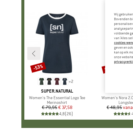
Wij gebruike
Bovendien bi
personalisere
analysepartn
voldoende ga
van ‘Alles se
cookies wenst
geven en ook 
kan op elk m
onze website.
privacyverkl
tot -56%
-53%
Korting
Korting
+
2
MERK
SUPER.NATURAL
MERK
KARI T
Artikel
Women's The Essential Logo Tee
Artikel
Women's Nora 2.0
Productgroep
Merinoshirt
Product
Longsle
€ 79,95
Prijs
Verlaagde prijs
€ 37,58
€ 48,95
vana
Pr
Ve
4,8
(
26
)