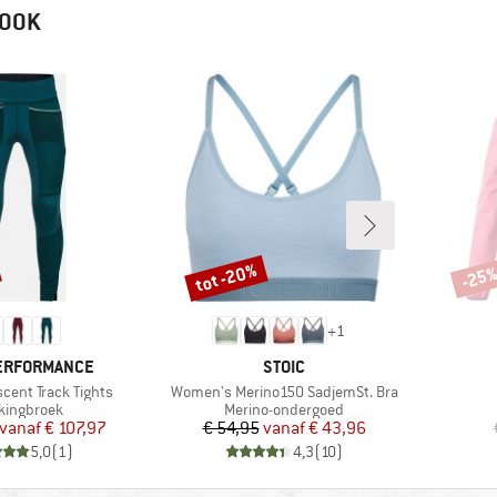
 OOK
tot -20%
-25
Korting
Korti
+
1
MERK
ERFORMANCE
STOIC
Artikel
cent Track Tights
Women's Merino150 SadjemSt. Bra
ductgroep
Productgroep
kkingbroek
Merino-ondergoed
Prijs
Verlaagde prijs
Prijs
Verlaagde prijs
vanaf
€ 107,97
€ 54,95
vanaf
€ 43,96
5,0
(
1
)
4,3
(
10
)