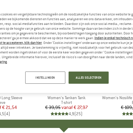
n cookies en vergelijkbare technologieën om de noodzakelijke functies van onze website te 
eden we bijkomende diensten en functies aan, analyseren we ons dataverkeer, om inhouden 
n, resp. social-mediafuncties aan te bieden. Daardoor zijn ook onze social-media-, reclame-
ers op de hoogte van je gebruik van onze website. Sommige daarvan bevinden zich in derde 
ranties om je gegevens te beschermen, bijvoorbeeld tegen toegang door autoriteiten. Door h
lecteren’ ga je ermee akkoord dat we op deze manier te werk gaan.
Indien je enkel technisch 
 te accepteren, klik dan hier
. Onder ‘Cookie-instellingen’ onderaan op onze website kun je 
altijd weer intrekken. Je toestemming is vrijwillig, niet noodzakelijk voor het gebruik van d
oment worden ingetrokken of voor de eerste keer worden gegeven onder "Cookie-instellingen
 Uitgebreide informatie hierover, inclusief de risico's van doorgiften naar derde landen, vind 
aring
.
tot -30%
-25%
Korting
Korting
INSTELLINGEN
ALLES SELECTEREN
RAA
MERK
THE NORTH FACE
MER
CRA
 Long Sleeve
Artikel
Women's Tanken Tank
Artikel
Women's Nosilife Adv
groep
eve
Productgroep
T-shirt
f
ijs
rlaagde prijs
€ 21,54
€ 39,95
vanaf
Prijs
Verlaagde prijs
€ 27,97
€ 109
4,5
(
4
)
4,9
(
25
)