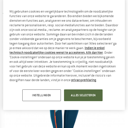
Hardlooplegging
Wij gebruiken cookies en vergelijkbare technologieën om de noodzakelijke
5,0
(2)
functies van onze website te garanderen. Bovendien bieden we bijkomende
diensten en functies aan, analyseren we ons dataverkeer, om inhouden en
reclame te personaliseren, resp. social-mediafuncties aan te bieden. Daardoor
zijn ook onze social-media-, reclame- en analysepartners op de hoogte van je
gebruik van onze website. Sommige daarvan bevinden zich in derde landen
zonder voldoende garanties om je gegevens te beschermen, bijvoorbeeld
tegen toegang door autoriteiten. Door het aanklikken van ‘Alles selecteren’ ga
je ermee akkoord dat we op deze manier te werk gaan.
Indien je enkel
technisch noodzakelijke cookies wenst te accepteren, klik dan hier
. Onder
‘Cookie-instellingen’ onderaan op onze website kun je je toestemming geven
en ook altijd weer intrekken. Je toestemming is vrijwillig, niet noodzakelijk
voor het gebruik van deze website en kan op elk moment worden ingetrokken
of voor de eerste keer worden gegeven onder "Cookie-instellingen" onderaan
op onze website. Uitgebreide informatie hierover, inclusief de risico's van
doorgiften naar derde landen, vind je in onze
privacyverklaring
.
INSTELLINGEN
ALLES SELECTEREN