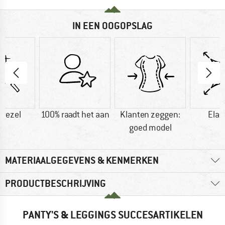
IN EEN OOGOPSLAG
vezel
100% raadt het aan
Klanten zeggen:
Elas
goed model
MATERIAALGEGEVENS & KENMERKEN
PRODUCTBESCHRIJVING
PANTY'S & LEGGINGS SUCCESARTIKELEN