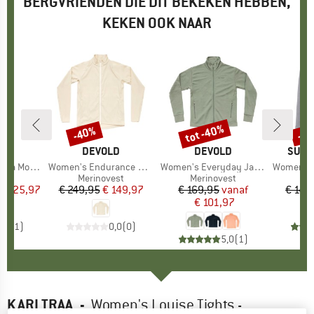
BERGVRIENDEN DIE DIT BEKEKEN HEBBEN,
KEKEN OOK NAAR
%
tot -40%
-40%
-4
Korting
Korting
Kort
BIA
MERK
DEVOLD
MERK
DEVOLD
MERK
SUPE
ve Legging
Artikel
Women's Endurance Merino Jacket
Artikel
Women's Everyday Jacket
Artikel
Women's Mo
ctgroep
ng
Productgroep
Merinovest
Productgroep
Merinovest
Pr
Me
f
ijs
rlaagde prijs
€ 25,97
€ 249,95
Prijs
Verlaagde prijs
€ 149,97
€ 169,95
Prijs
Verlaagde prijs
vanaf
€ 149
€ 101,97
3,0
(
1
)
0,0
(
0
)
5,0
(
1
)
KARI TRAA
-
Women's Louise Tights -