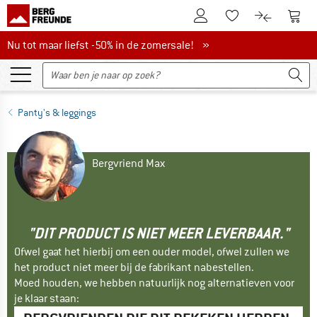
De klantenaccount
Naar
Naar de verlanglijs
Naar de pro
Nu tot maar liefst -50% in de zomersale!
Nu tot maar liefst -50% in de zomersale! »
Panty's & leggings
Bergvriend Max
"DIT PRODUCT IS NIET MEER LEVERBAAR."
Ofwel gaat het hierbij om een ouder model, ofwel zullen we
het product niet meer bij de fabrikant nabestellen.
Moed houden, we hebben natuurlijk nog alternatieven voor
je klaar staan: