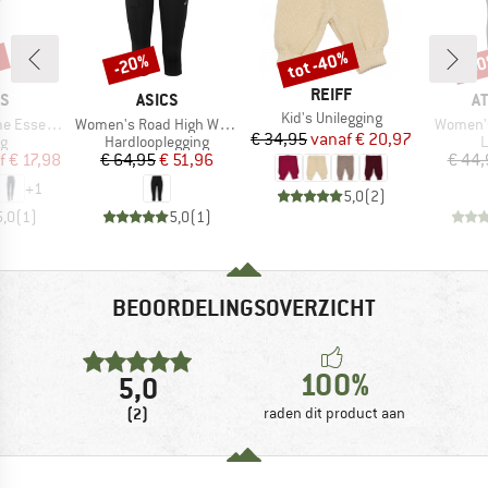
%
tot -40%
-20%
-5
Korting
Korting
Kort
MERK
REIFF
MERK
M
AS
ASICS
A
Artikel
Kid's Unilegging
Artikel
Artikel
cket Full Length
Women's Road High Waist Capri Tight
Women's
Prijs
Verlaagde prijs
€ 34,95
vanaf
€ 20,97
ctgroep
Productgroep
P
ng
Hardlooplegging
L
ijs
rlaagde prijs
Prijs
Verlaagde prijs
f
€ 17,98
€ 64,95
€ 51,96
€ 44,
+
1
5,0
(
2
)
5,0
(
1
)
5,0
(
1
)
BEOORDELINGSOVERZICHT
100%
5,0
(2)
raden dit product aan