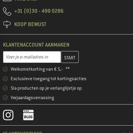
+31 (0)30 - 499 0286
KOOP BEWUST
KLANTENACCOUNT AANMAKEN
Vul je e-mailadres hier in en maak in de volgende stap je klanten
E-mailadres
Welkomstkorting van € 5,- **
Exclusieve toegang tot kortingsacties
Sla producten op je verlanglijstje op
Verjaardagsverrassing