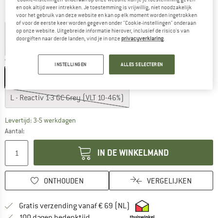
en ook altijd weer intrekken. Je toestemming is vrijwillig, niet noodzakelijk
Kleur:
Black / Beige
voor het gebruik van deze website en kan op elk moment worden ingetrokken
of voor de eerste keer worden gegeven onder "Cookie-instellingen" onderaan
op onze website. Uitgebreide informatie hierover, inclusief de risico's van
doorgiften naar derde landen, vind je in onze
privacyverklaring
.
-20%
-25%
Variant:
L - Reactiv 1-3 GC Rose (VLT 10-46%)
INSTELLINGEN
ALLES SELECTEREN
L - Reactiv 1-3 GC Rose (VLT 10-46%)
L - Reactiv 1-3 GC Grey (VLT 10-46%)
De link wordt geopend in een infovak en bevat le
Levertijd: 3-5 werkdagen
Aantal:
IN DE WINKELMAND
ONTHOUDEN
VERGELIJKEN
Vind hier de verzendinform
Gratis verzending vanaf € 69 (NL)
Vind de betalingsinformatie hier! Opent
100 dagen bedenktijd