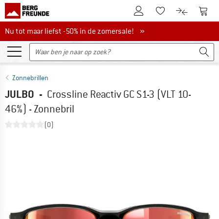
De klantenaccount
Naar
Naar de verlanglijs
Naar de pro
Nu tot maar liefst -50% in de zomersale!
Nu tot maar liefst -50% in de zomersale! »
Zonnebrillen
JULBO
-
Crossline Reactiv GC S1-3 (VLT 10-
46%) - Zonnebril
(0)