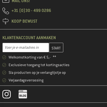
MAIL ONS!
+31 (0)30 - 499 0286
KOOP BEWUST
KLANTENACCOUNT AANMAKEN
Vul je e-mailadres hier in en maak in de volgende stap je klanten
E-mailadres
Welkomstkorting van € 5,- **
Exclusieve toegang tot kortingsacties
Sla producten op je verlanglijstje op
Verjaardagsverrassing