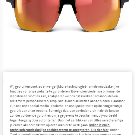
Gedetailleerde foto's
Wij gebruiken cookies en vergelijkbare technologieën om de noodzakelijke
functies van onze website te garanderen. Bovendien bieden we bijkomende
diensten en functies aan, analyseren we ons dataverkeer, om inhouden en
reclame te personaliseren, resp. social-mediafuncties aan te bieden. Daardoor
zijn ook onze social-media-, reclame- en analysepartners op de hoogte van je
gebruik van onze website. Sommige daarvan bevinden zich in derde landen
zonder voldoende garanties om je gegevens te beschermen, bijvoorbeeld
Oorspronkelijke prijs :
Prijs:
€
224,95
tegen toegang door autoriteiten. Door het aanklikken van ‘Alles selecteren’ ga
€
168,71
je ermee akkoord dat we op deze manier te werk gaan.
Indien je enkel
incl. BTW
technisch noodzakelijke cookies wenst te accepteren, klik dan hier
. Onder
Nederland. Informatie over de verzend
Gratis verzending
(NL)
‘Cookie-instellingen’ onderaan op onze website kun je je toestemming geven