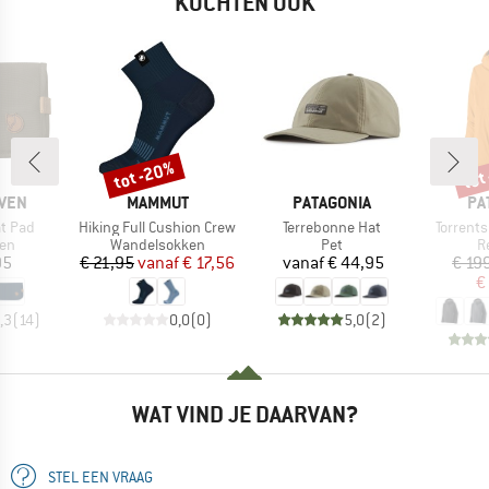
KOCHTEN OOK
tot -20%
tot
Korting
Kort
MERK
MERK
ME
ÄVEN
MAMMUT
PATAGONIA
PA
Artikel
Artikel
Artikel
t Pad
Hiking Full Cushion Crew
Terrebonne Hat
Torrents
tgroep
Productgroep
Productgroep
P
sen
Wandelsokken
Pet
R
ijs
Prijs
Verlaagde prijs
Prijs
95
€ 21,95
vanaf
€ 17,56
vanaf
€ 44,95
€ 19
€
,3
(
14
)
0,0
(
0
)
5,0
(
2
)
WAT VIND JE DAARVAN?
STEL EEN VRAAG