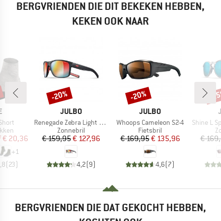
BERGVRIENDEN DIE DIT BEKEKEN HEBBEN,
KEKEN OOK NAAR
-20%
-20%
-2
Korting
Korting
Kort
MERK
MERK
E
JULBO
JULBO
Artikel
Artikel
Artikel
Short
Renegade Zebra Light S1-3
Whoops Cameleon S2-4
Shine L Spectron H
roep
Productgroep
Productgroep
P
kken
Zonnebril
Fietsbril
Z
ijs
rlaagde prijs
Prijs
Verlaagde prijs
Prijs
Verlaagde prijs
f
€ 20,36
€ 159,95
€ 127,96
€ 169,95
€ 135,96
€ 169
+
1
,8
(
23
)
4,2
(
9
)
4,6
(
7
)
BERGVRIENDEN DIE DAT GEKOCHT HEBBEN,