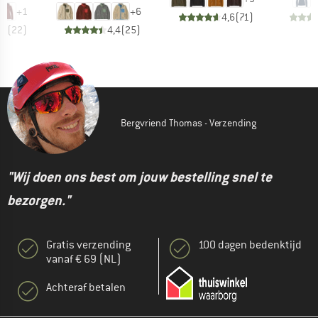
+
1
+
6
4,6
(
71
)
,5
(
22
)
4,4
(
25
)
Bergvriend Thomas - Verzending
"Wij doen ons best om jouw bestelling snel te
bezorgen."
Gratis verzending
100 dagen bedenktijd
vanaf € 69 (NL)
Achteraf betalen