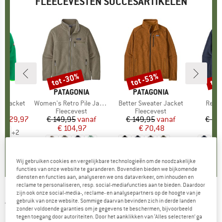
FLEECEVESTEN SUCCESARTIKELEN
%
tot -30%
tot -53%
tot
Korting
Korting
Kort
IDS
MERK
PATAGONIA
MERK
PATAGONIA
ME
PA
er Jacket
Artikel
Women's Retro Pile Jacket
Artikel
Better Sweater Jacket
Artike
Retro
groep
est
Productgroep
Fleecevest
Productgroep
Fleecevest
Pr
Fl
f
ijs
rlaagde prijs
€ 29,97
€ 149,95
Prijs
Verlaagde prijs
vanaf
€ 149,95
Prijs
Verlaagde prijs
vanaf
€ 14
€ 104,97
€ 70,48
€
+
2
+
11
,6
(
15
)
4,3
(
37
)
4,6
(
107
)
Wij gebruiken cookies en vergelijkbare technologieën om de noodzakelijke
functies van onze website te garanderen. Bovendien bieden we bijkomende
diensten en functies aan, analyseren we ons dataverkeer, om inhouden en
reclame te personaliseren, resp. social-mediafuncties aan te bieden. Daardoor
zijn ook onze social-media-, reclame- en analysepartners op de hoogte van je
JACK WOLFSKIN
-
Kolbenberg FZ -
gebruik van onze website. Sommige daarvan bevinden zich in derde landen
zonder voldoende garanties om je gegevens te beschermen, bijvoorbeeld
Fleecevest
tegen toegang door autoriteiten. Door het aanklikken van ‘Alles selecteren’ ga