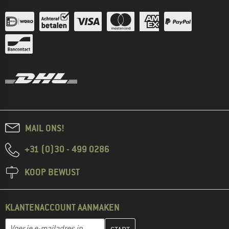
MAIL ONS!
+31 (0)30 - 499 0286
KOOP BEWUST
KLANTENACCOUNT AANMAKEN
Vul je e-mailadres hier in en maak in de volgende stap je klanten
E-mailadres