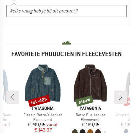
FAVORIETE PRODUCTEN IN FLEECEVESTEN
%
tot -40%
nieuw
-5
Korting
nieuw
Kort
K
MERK
MERK
C
PATAGONIA
PATAGONIA
Artikel
Artikel
Artikel
. II Zip Hoody
Classic Retro-X Jacket
Retro Pile Jacket
Women's Pell
roep
Productgroep
Productgroep
Pr
odie
Fleecevest
Fleecevest
Wo
ijs
rlaagde prijs
Prijs
Verlaagde prijs
Prijs
vanaf
€ 239,95
vanaf
€ 169,95
€ 199
98
€ 143,97
+
3