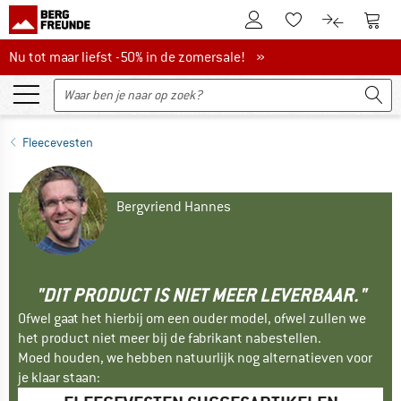
De klantenaccount
Naar
Naar de verlanglijs
Naar de pro
Nu tot maar liefst -50% in de zomersale!
Nu tot maar liefst -50% in de zomersale! »
Fleecevesten
Bergvriend Hannes
"DIT PRODUCT IS NIET MEER LEVERBAAR."
Ofwel gaat het hierbij om een ouder model, ofwel zullen we
het product niet meer bij de fabrikant nabestellen.
Moed houden, we hebben natuurlijk nog alternatieven voor
je klaar staan: