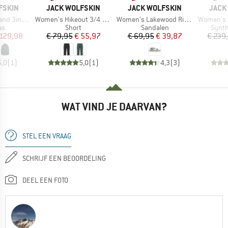
MERK
MERK
MERK
FSKIN
JACK WOLFSKIN
JACK WOLFSKIN
JACK
Artikel
Artikel
Artikel
n1 Jacket
Women's Hikeout 3/4 Pants
Women's Lakewood Ride Sandal
Women's Wispe
tgroep
Productgroep
Productgroep
Produ
as
Short
Sandalen
Synth
ijs
rlaagde prijs
Prijs
Verlaagde prijs
Prijs
Verlaagde prijs
 129,98
€ 79,95
€ 55,97
€ 69,95
€ 39,87
€ 239
5,0
(
1
)
5,0
(
1
)
4,3
(
3
)
WAT VIND JE DAARVAN?
STEL EEN VRAAG
SCHRIJF EEN BEOORDELING
DEEL EEN FOTO