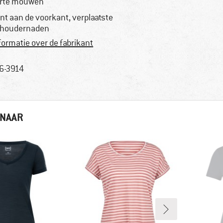
rte mouwen
int aan de voorkant, verplaatste
houdernaden
formatie over de fabrikant
6-3914
 NAAR