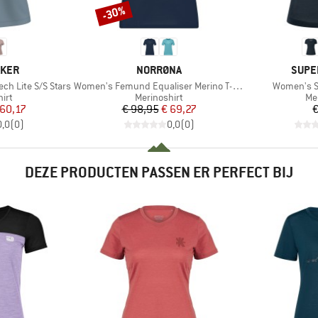
-30%
Korting
MERK
MERK
AKER
NORRØNA
SUPE
Artikel
Artikel
ch Lite S/S Stars
Women's Femund Equaliser Merino T- Shirt
Women's Si
groep
Productgroep
Pr
irt
Merinoshirt
Me
ijs
rlaagde prijs
Prijs
Verlaagde prijs
 60,17
€ 98,95
€ 69,27
€
0,0
(
0
)
0,0
(
0
)
DEZE PRODUCTEN PASSEN ER PERFECT BIJ