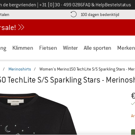
Bel ons op
an de bergvrienden
|
+31 (0)30 - 499 0286
FAQ & Help
Bestelstatus
vind de betalingsinformatie hier! Opent in een infovak
Vind de b
etalen
100 dagen bedenktijd
ing
Klimmen
Fietsen
Winter
Alle sporten
Merken
/
Merinoshirts
/
Women's Merino150 TechLite S/S Sparkling Stars - Mer
 TechLite S/S Sparkling Stars - Merinosh
Pr
Ar