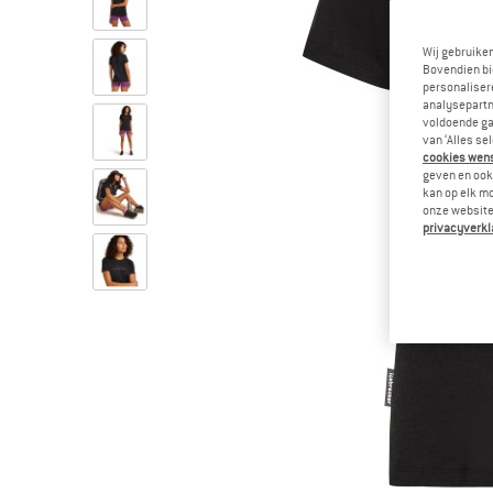
Wij gebruike
Bovendien bi
personalisere
analysepartn
voldoende ga
van ‘Alles se
cookies wenst
geven en ook 
kan op elk m
onze website.
privacyverkl