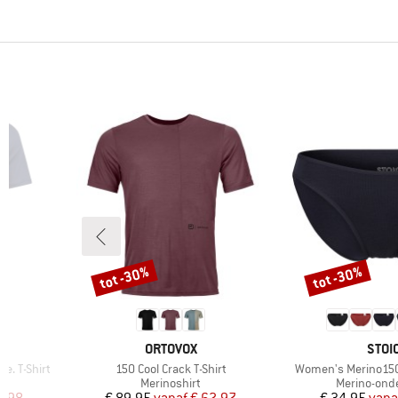
tot -30%
tot -30%
Korting
Korting
MERK
MER
ORTOVOX
STOI
Artikel
Artikel
e. T-Shirt
150 Cool Crack T-Shirt
Women's Merino150 
Productgroep
Productgro
Merinoshirt
Merino-ond
de prijs
Prijs
Verlaagde prijs
Pr
Ve