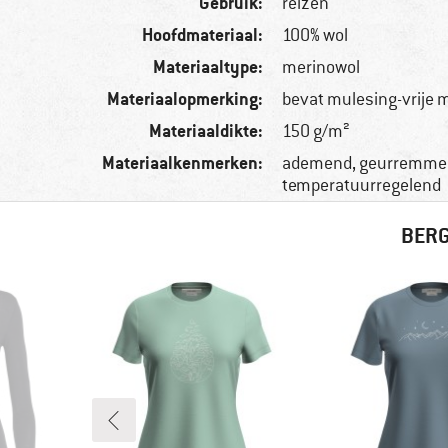
Gebruik:
reizen
Hoofdmateriaal:
100% wol
Materiaaltype:
merinowol
Materiaalopmerking:
bevat mulesing-vrije 
Materiaaldikte:
150 g/m²
Materiaalkenmerken:
ademend, geurremmen
temperatuurregelend
BERG