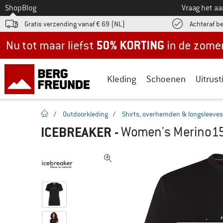
Naar
Shop
Blog
Vraag het a
Gratis verzending vanaf € 69 (NL)
Achteraf b
Nu tot maar liefst -50% in de zomersale!
Kleding
Schoenen
Uitrust
Startpagina
/
Outdoorkleding
/
Shirts, overhemden & longsleeves
ICEBREAKER
-
Women's Merino150