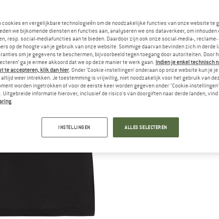
n cookies en vergelijkbare technologieën om de noodzakelijke functies van onze website te 
eden we bijkomende diensten en functies aan, analyseren we ons dataverkeer, om inhouden 
n, resp. social-mediafuncties aan te bieden. Daardoor zijn ook onze social-media-, reclame-
ers op de hoogte van je gebruik van onze website. Sommige daarvan bevinden zich in derde 
ranties om je gegevens te beschermen, bijvoorbeeld tegen toegang door autoriteiten. Door h
lecteren’ ga je ermee akkoord dat we op deze manier te werk gaan.
Indien je enkel technisch 
 te accepteren, klik dan hier
. Onder ‘Cookie-instellingen’ onderaan op onze website kun je 
altijd weer intrekken. Je toestemming is vrijwillig, niet noodzakelijk voor het gebruik van d
oment worden ingetrokken of voor de eerste keer worden gegeven onder "Cookie-instellingen
 Uitgebreide informatie hierover, inclusief de risico's van doorgiften naar derde landen, vind 
aring
.
INSTELLINGEN
ALLES SELECTEREN