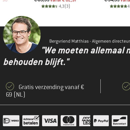
4,98
€ 89,95
vanaf
€ 62,97
€ 34,95
vana
)
4,3
(
3
)
4
Bergvriend Matthias - Algemeen directeur
"We moeten allemaal m
behouden blijft."
Gratis verzending vanaf €
69 (NL)