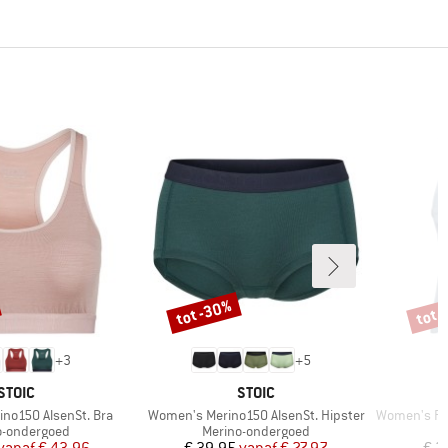
tot -30%
tot 
Korting
Korti
+
3
+
5
MERK
MERK
STOIC
STOIC
Artikel
Artikel
no150 AlsenSt. Bra
Women's Merino150 AlsenSt. Hipster
Women's Perfo
ctgroep
Productgroep
o-ondergoed
Merino-ondergoed
Prijs
Verlaagde prijs
Prijs
Verlaagde prijs