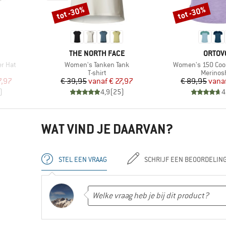
tot -30%
tot -30%
Korting
Korting
MERK
MERK
THE NORTH FACE
ORTOV
Artikel
Artikel
er Hat
Women's Tanken Tank
Women's 150 Cool 
roep
Productgroep
Product
T-shirt
Merinosh
de prijs
Prijs
Verlaagde prijs
Pr
Ve
7,97
€ 39,95
vanaf
€ 27,97
€ 89,95
vana
)
4,9
(
25
)
4
WAT VIND JE DAARVAN?
STEL EEN VRAAG
SCHRIJF EEN BEOORDELIN