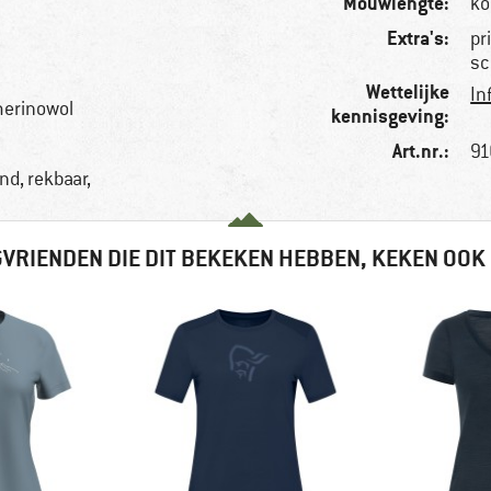
Mouwlengte:
ko
Extra's:
pr
sc
Wettelijke
In
merinowol
kennisgeving:
Art.nr.:
91
d, rekbaar,
VRIENDEN DIE DIT BEKEKEN HEBBEN, KEKEN OOK