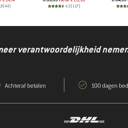
f
€ 24,47
€ 59,95
vanaf
€ 26,98
€ 54,95
,8
(
44
)
4,5
(
117
)
eer verantwoordelijkheid nemen,
Achteraf betalen
100 dagen bed