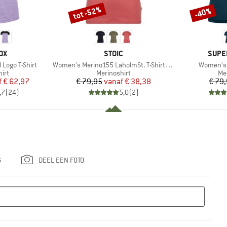
tot -52%
-40%
Korting
Korting
MERK
MERK
OX
STOIC
SUPE
Artikel
Artikel
Logo T-Shirt
Women's Merino155 LaholmSt. T-Shirt Daisy Flower
Women's 
groep
Productgroep
Pr
irt
Merinoshirt
Me
ijs
rlaagde prijs
Prijs
Verlaagde prijs
f
€ 62,97
€ 79,95
vanaf
€ 38,38
€ 79
,7
(
24
)
5,0
(
2
)
G
DEEL EEN FOTO