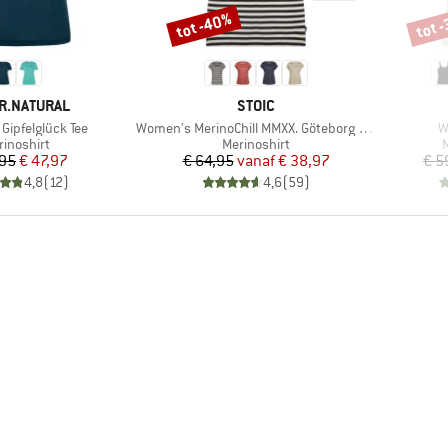
tot -40%
tot 
Korting
Korti
MERK
R.NATURAL
STOIC
Artikel
Ar
Gipfelglück Tee
Women's MerinoChill MMXX. Göteborg Loose Tee St
W
oductgroep
Productgroep
P
rinoshirt
Merinoshirt
Prijs
Verlaagde prijs
Prijs
Verlaagde prijs
,95
€ 47,97
€ 64,95
vanaf
€ 38,97
€ 5
4,8
(
12
)
4,6
(
59
)