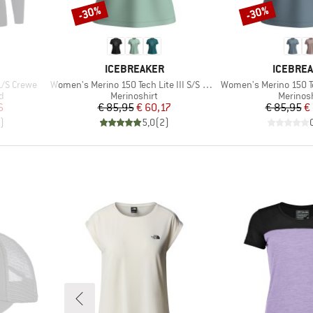
-30%
-30%
Korting
Korting
MERK
MERK
ICEBREAKER
ICEBRE
Artikel
Artikel
/S Crewe
Women's Merino 150 Tech Lite III S/S Hike Path
Women's Merino 150 Te
Productgroep
Product
d
Merinoshirt
Merinosh
de prijs
Prijs
Verlaagde prijs
Pr
Ve
6
€ 85,95
€ 60,17
€ 85,95
€
)
5,0
(
2
)