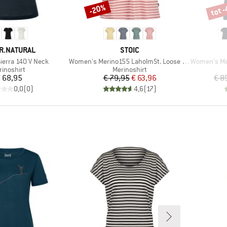
tot 
-20%
Korting
Korti
MERK
R.NATURAL
STOIC
Artikel
Artikel
erra 140 V Neck
Women's Merino155 LaholmSt. Loose Shirt Striped
Women's Meri
oductgroep
Productgroep
rinoshirt
Merinoshirt
Prijs
Prijs
Verlaagde prijs
 68,95
€ 79,95
€ 63,96
€ 8
0,0
(
0
)
4,6
(
17
)