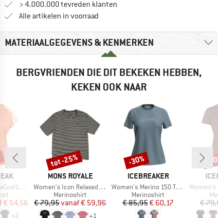
> 4.000.000 tevreden klanten
Alle artikelen in voorraad
MATERIAALGEGEVENS & KENMERKEN
BERGVRIENDEN DIE DIT BEKEKEN HEBBEN,
KEKEN OOK NAAR
%
tot -25%
-30%
-3
Korting
Korting
Kort
MERK
MERK
ME
PEAK
MONS ROYALE
ICEBREAKER
ICE
Artikel
Artikel
Artikel
enHe. T-Shirt
Women's Icon Relaxed Tee
Women's Merino 150 Tech Lite S/S Stars
Women's Merino Cool-
groep
Productgroep
Productgroep
Pr
irt
Merinoshirt
Merinoshirt
Me
ijs
rlaagde prijs
Prijs
Verlaagde prijs
Prijs
Verlaagde prijs
f
€ 54,56
€ 79,95
vanaf
€ 59,96
€ 85,95
€ 60,17
€ 79,
+
2
+
1