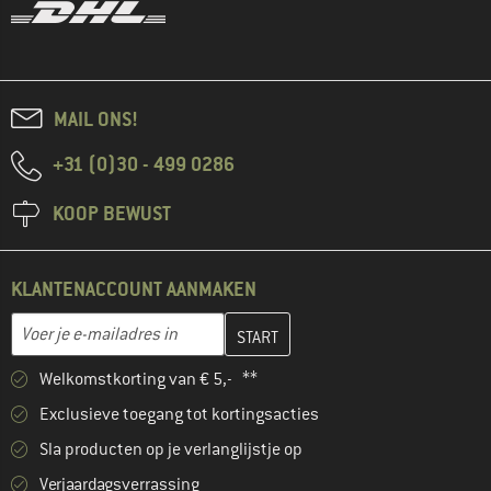
MAIL ONS!
+31 (0)30 - 499 0286
KOOP BEWUST
KLANTENACCOUNT AANMAKEN
Vul je e-mailadres hier in en maak in de volgende stap je klanten
E-mailadres
Welkomstkorting van € 5,- **
Exclusieve toegang tot kortingsacties
Sla producten op je verlanglijstje op
Verjaardagsverrassing