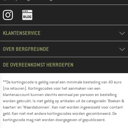
KLANTENSERVICE
OVER BERGFREUNDE
DE OVEREENKOMST HERROEPEN
**De kortingscode is geldig vanaf een minimale besteding van 40 euro
(na retouren). Kortingscodes voor het aanmaken van een
klantenaccount kunnen slechts eenmaal per persoon en bestelling
worden gebruikt. Is niet geldig op artikelen uit de categorieën 'Boeken &
kaarten' en 'Waardebonnen'. Kan niet worden ingewisseld voor contant
geld. Kan niet met andere kortingscodes worden gecombineerd. De
kortingscode mag niet worden doorgegeven of gepubliceerd.