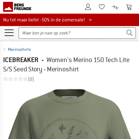
De klantenaccount
Naar
Naar de verlanglijs
Naar de pro
Nu tot maar liefst -50% in de zomersale!
Nu tot maar liefst -50% in de zomersale! »
Merinoshirts
ICEBREAKER
-
Women's Merino 150 Tech Lite
S/S Seed Story - Merinoshirt
(0)