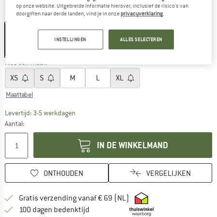
op onze website. Uitgebreide informatie hierover, inclusief de risico's van
doorgiften naar derde landen, vind je in onze
privacyverklaring
.
Kleur:
Lichen
INSTELLINGEN
ALLES SELECTEREN
-30%
-30%
Kies een maat:
XS
S
M
L
XL
Maattabel
De link wordt geopend in een infovak en bevat le
Levertijd: 3-5 werkdagen
Aantal:
IN DE WINKELMAND
ONTHOUDEN
VERGELIJKEN
Vind hier de verzendinform
Gratis verzending vanaf € 69 (NL)
Vind de betalingsinformatie hier! Opent
100 dagen bedenktijd