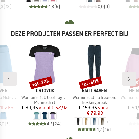
,8
(
13
)
4,8
(
5
)
0,0
(
0
)
DEZE PRODUCTEN PASSEN ER PERFECT BIJ
tot -30%
tot -50%
-3
Korting
Korting
Kort
MERK
MERK
MERK
ÄVEN
ORTOVOX
FJÄLLRÄVEN
THE 
Artikel
Artikel
Artikel
mer Skort
Women's 150 Cool Logo T-Shirt
Women's Stina Trousers
Women's Fl
uctgroep
Productgroep
Productgroep
Merinoshirt
Trekkingbroek
ijs
rlaagde prijs
Prijs
Verlaagde prijs
Prijs
Verlaagde prijs
 107,86
€ 89,95
vanaf
€ 62,97
€ 159,95
vanaf
€ 54,
€ 79,98
+
1
5,0
(
3
)
4,7
(
24
)
4,7
(
48
)