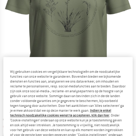
Wij gebruiken cookies en vergelijkbare technologieën om de noodzakelijke
functies van onze website te garanderen. Bovendien bieden we bijkomende
diensten en functies aan, analyseren we ons dataverkeer, om inhouden en
Gedetailleerde foto's
reclame te personaliseren, resp. social-mediafuncties aan te bieden. Daardoor
zijn ook onze social-media-, reclame- en analysepartners op de hoogte van je
gebruik van onze website. Sommige daarvan bevinden zich in derde landen
zonder voldoende garanties om je gegevens te beschermen, bijvoorbeeld
tegen toegang door autoriteiten. Door het aanklikken van ‘Alles selecteren’ ga
je ermee akkoord dat we op deze manier te werk gaan.
Indien je enkel
technisch noodzakelijke cookies wenst te accepteren, klik dan hier
. Onder
Oorspronkelijke prijs :
Prijs:
€
85,95
‘Cookie-instellingen’ onderaan op onze website kun je je toestemming geven
en ook altijd weer intrekken. Je toestemming is vrijwillig, niet noodzakelijk
€
60,17
incl. BTW
voor het gebruik van deze website en kan op elk moment worden ingetrokken
Informatie over de verzendkosten. Opent in een infov
excl. Verzendkosten
of voor de eerste keer worden gegeven onder "Cookie-instellingen" onderaan